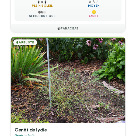
☀️
☀️
☀️
💧
💧
💧
PLEIN SOLEIL
MOYEN
❄️
❄️
❄️
SEMI-RUSTIQUE
JAUNE
🍃
FABACEAE
🌲
ARBUSTE
Genêt de lydie
Genista lydia