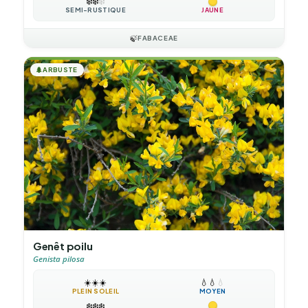
❄️
❄️
❄️
SEMI-RUSTIQUE
JAUNE
🍃
FABACEAE
🌲
ARBUSTE
Genêt poilu
Genista pilosa
☀️
☀️
☀️
💧
💧
💧
PLEIN SOLEIL
MOYEN
❄️
❄️
❄️