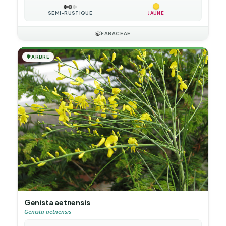
❄️
❄️
❄️
SEMI-RUSTIQUE
JAUNE
🍃
FABACEAE
🌳
ARBRE
Genista aetnensis
Genista aetnensis