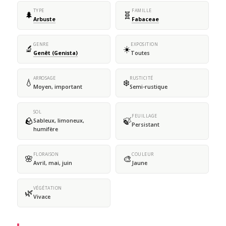
TYPE
FAMILLE
🌲
🧬
Arbuste
Fabaceae
GENRE
EXPOSITION
🔬
☀️
Genêt (Genista)
Toutes
ARROSAGE
RUSTICITÉ
💧
❄️
Moyen, important
Semi-rustique
SOL
FEUILLAGE
🪨
🍃
Sableux, limoneux,
Persistant
humifère
FLORAISON
COULEUR
🌸
🎨
Avril, mai, juin
Jaune
VÉGÉTATION
🌿
Vivace