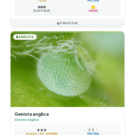
TOUS
MOYEN
❄️
❄️
❄️
RUSTIQUE
JAUNE
🍃
FABACEAE
🌲
ARBUSTE
Genista anglica
Genista anglica
☀️
☀️
☀️
💧
💧
💧
SOLEIL / MI-OMBRE
MOYEN