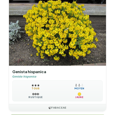
Genista hispanica
Genista hispanica
☀️
☀️
☀️
💧
💧
💧
TOUS
MOYEN
❄️
❄️
❄️
RUSTIQUE
JAUNE
🍃
FABACEAE