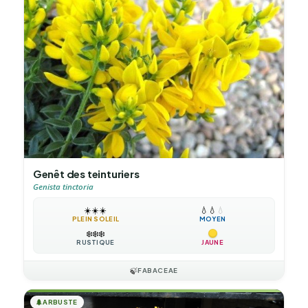
Genêt des teinturiers
Genista tinctoria
☀️
☀️
☀️
💧
💧
💧
PLEIN SOLEIL
MOYEN
❄️
❄️
❄️
RUSTIQUE
JAUNE
🍃
FABACEAE
🌲
ARBUSTE