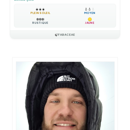
☀️
☀️
☀️
💧
💧
💧
PLEIN SOLEIL
MOYEN
❄️
❄️
❄️
RUSTIQUE
JAUNE
🍃
FABACEAE