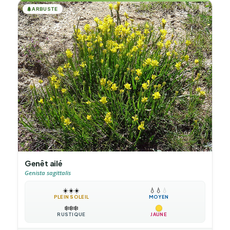
🌲
ARBUSTE
Genêt ailé
Genista sagittalis
☀️
☀️
☀️
💧
💧
💧
PLEIN SOLEIL
MOYEN
❄️
❄️
❄️
RUSTIQUE
JAUNE