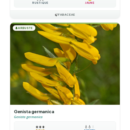
RUSTIQUE
JAUNE
🍃
FABACEAE
🌲
ARBUSTE
Genista germanica
Genista germanica
☀️
☀️
☀️
💧
💧
💧