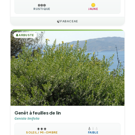
❄️
❄️
❄️
RUSTIQUE
JAUNE
🍃
FABACEAE
🌲
ARBUSTE
Genêt à feuilles de lin
Genista linifolia
☀️
☀️
☀️
💧
💧
💧
SOLEIL / MI-OMBRE
FAIBLE