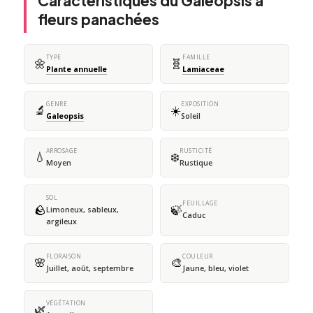
Caractéristiques du Galéopsis à
fleurs panachées
TYPE
FAMILLE
🌼
🧬
Plante annuelle
Lamiaceae
GENRE
EXPOSITION
🔬
☀️
Galeopsis
Soleil
ARROSAGE
RUSTICITÉ
💧
❄️
Moyen
Rustique
SOL
FEUILLAGE
🪨
🍃
Limoneux, sableux,
Caduc
argileux
FLORAISON
COULEUR
🌸
🎨
Juillet, août, septembre
Jaune, bleu, violet
VÉGÉTATION
🌿