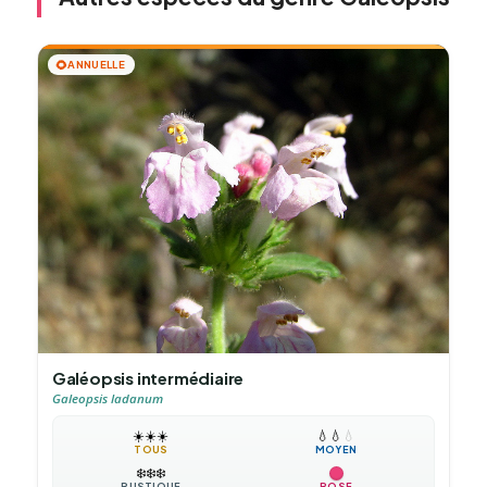
🌻
ANNUELLE
Galéopsis intermédiaire
Galeopsis ladanum
☀️
☀️
☀️
💧
💧
💧
TOUS
MOYEN
❄️
❄️
❄️
RUSTIQUE
ROSE