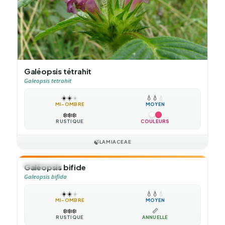
Galéopsis tétrahit
Galeopsis tetrahit
☀️
☀️
☀️
💧
💧
💧
MI-OMBRE
MOYEN
❄️
❄️
❄️
RUSTIQUE
COULEURS
🍃
LAMIACEAE
🌻
ANNUELLE
Galéopsis bifide
Galeopsis bifida
☀️
☀️
☀️
💧
💧
💧
MI-OMBRE
MOYEN
❄️
❄️
❄️
📏
RUSTIQUE
ANNUELLE