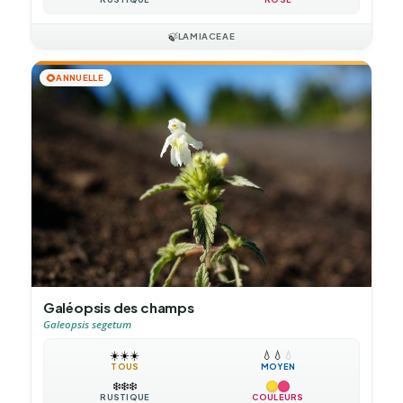
🍃
LAMIACEAE
🌻
ANNUELLE
Galéopsis des champs
Galeopsis segetum
☀️
☀️
☀️
💧
💧
💧
TOUS
MOYEN
❄️
❄️
❄️
RUSTIQUE
COULEURS