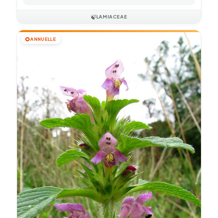
🍃
LAMIACEAE
🌻
ANNUELLE