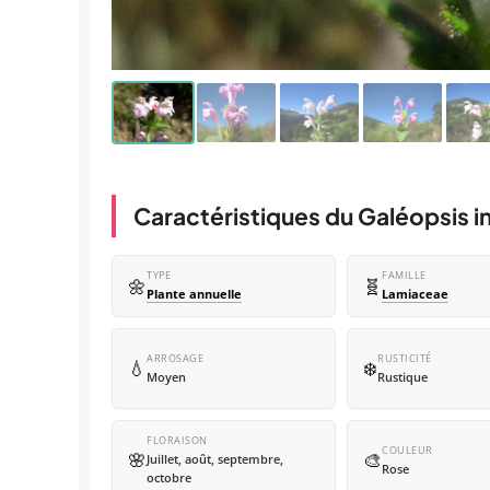
Caractéristiques du Galéopsis i
TYPE
FAMILLE
🌼
🧬
Plante annuelle
Lamiaceae
ARROSAGE
RUSTICITÉ
💧
❄️
Moyen
Rustique
FLORAISON
COULEUR
🌸
🎨
Juillet, août, septembre,
Rose
octobre