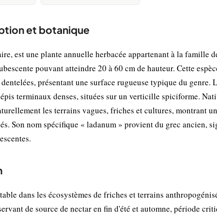
iption et botanique
re, est une plante annuelle herbacée appartenant à la famille d
pubescente pouvant atteindre 20 à 60 cm de hauteur. Cette espèc
t dentelées, présentant une surface rugueuse typique du genre. 
 épis terminaux denses, situées sur un verticille spiciforme. Nat
aturellement les terrains vagues, friches et cultures, montrant u
és. Son nom spécifique « ladanum » provient du grec ancien, sig
bescentes.
n
able dans les écosystèmes de friches et terrains anthropogénisé
 servant de source de nectar en fin d'été et automne, période crit