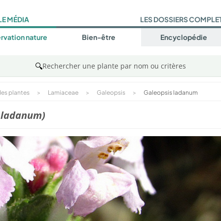
LE MÉDIA
LES DOSSIERS COMPLE
rvation nature
Bien-être
Encyclopédie
🔍
Rechercher une plante par nom ou critères
es plantes
>
Lamiaceae
>
Galeopsis
>
Galeopsis ladanum
s ladanum)