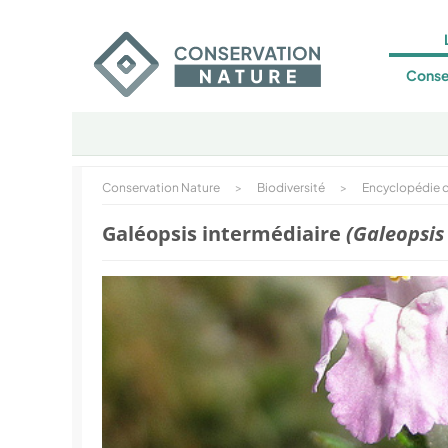
Conse
Conservation Nature
>
Biodiversité
>
Encyclopédie d
Galéopsis intermédiaire
(Galeopsi