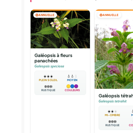
🌻
ANNUELLE
🌻
ANNUELLE
Galéopsis à fleurs
panachées
Galeopsis speciosa
☀️
☀️
☀️
💧
💧
💧
PLEIN SOLEIL
MOYEN
❄️
❄️
❄️
RUSTIQUE
COULEURS
Galéopsis tétrah
Galeopsis tetrahit
☀️
☀️
☀️

MI-OMBRE
❄️
❄️
❄️
RUSTIQUE
CO