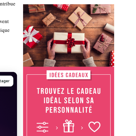
ontribue
uvent
gique