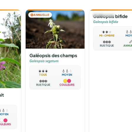
🌻
ANNUELLE
🌻
ANNUELLE
Galéopsis bifide
Galeopsis bifida
☀️
☀️
☀️
💧

MI-OMBRE
MOY
❄️
❄️
❄️

RUSTIQUE
ANNU
Galéopsis des champs
Galeopsis segetum
☀️
☀️
☀️
💧
💧
💧
TOUS
MOYEN
❄️
❄️
❄️
RUSTIQUE
COULEURS
it

💧
💧
MOYEN
ULEURS