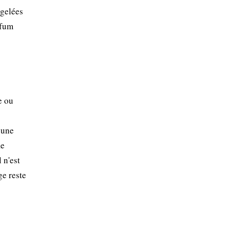
 gelées
rfum
e ou
 une
ie
 n'est
ge reste