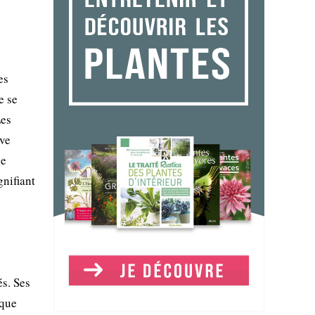
es
e se
Les
ive
ne
nifiant
s. Ses
ique