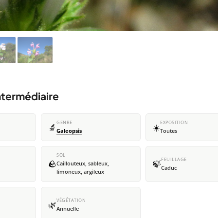
ntermédiaire
GENRE
EXPOSITION
🔬
☀️
Galeopsis
Toutes
SOL
FEUILLAGE
🪨
🍃
Caillouteux, sableux,
Caduc
limoneux, argileux
VÉGÉTATION
🌿
Annuelle