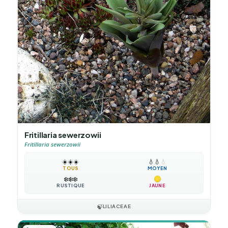
Fritillaria sewerzowii
Fritillaria sewerzowii
☀️
☀️
☀️
💧
💧
💧
TOUS
MOYEN
❄️
❄️
❄️
RUSTIQUE
JAUNE
🍃
LILIACEAE