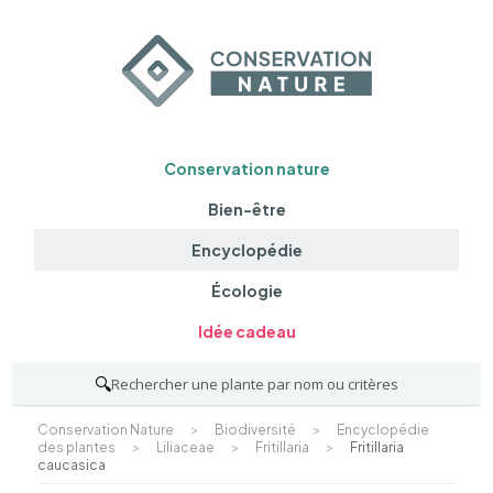
Conservation nature
Bien-être
Encyclopédie
Écologie
Idée cadeau
🔍
Rechercher une plante par nom ou critères
Conservation Nature
>
Biodiversité
>
Encyclopédie
des plantes
>
Liliaceae
>
Fritillaria
>
Fritillaria
caucasica