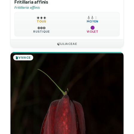
Fritillaria affinis
Fritillaria affinis
☀️
☀️
☀️
💧
💧
💧
TOUS
MOYEN
❄️
❄️
❄️
RUSTIQUE
VIOLET
🍃
LILIACEAE
🪴
VIVACE