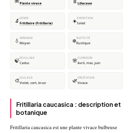
🌺
🧬
Plante vivace
Liliaceae
GENRE
EXPOSITION
🔬
☀️
Fritillaire (Fritillaria)
Soleil
ARROSAGE
RUSTICITÉ
💧
❄️
Moyen
Rustique
FEUILLAGE
FLORAISON
🍃
🌸
Caduc
Avril, mai, juin
COULEUR
VÉGÉTATION
🎨
🌿
Violet, vert, brun
Vivace
Fritillaria caucasica : description et
botanique
Fritillaria caucasica est une plante vivace bulbeuse