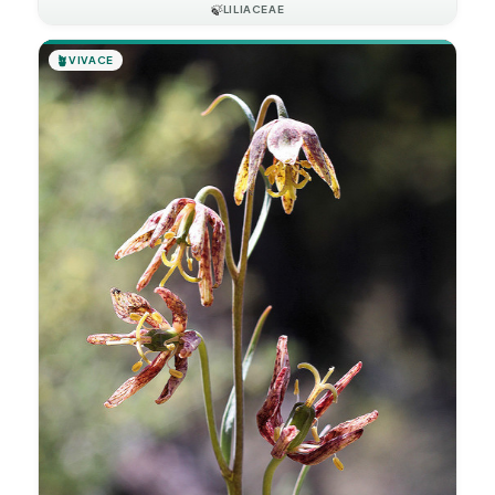
🍃
LILIACEAE
🪴
VIVACE