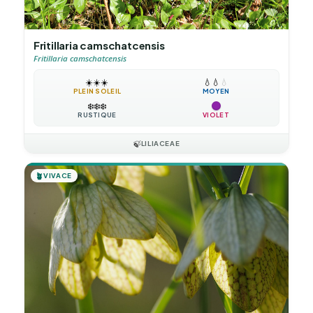
Fritillaria camschatcensis
Fritillaria camschatcensis
☀️
☀️
☀️
💧
💧
💧
PLEIN SOLEIL
MOYEN
❄️
❄️
❄️
RUSTIQUE
VIOLET
🍃
LILIACEAE
🪴
VIVACE