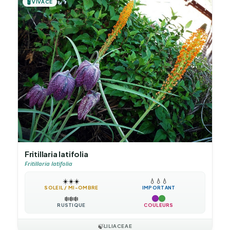
🪴
VIVACE
Fritillaria latifolia
Fritillaria latifolia
☀️
☀️
☀️
💧
💧
💧
SOLEIL / MI-OMBRE
IMPORTANT
❄️
❄️
❄️
RUSTIQUE
COULEURS
🍃
LILIACEAE