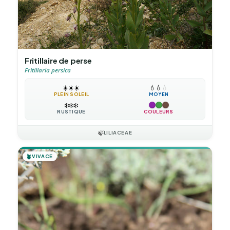
Fritillaire de perse
Fritillaria persica
☀️
☀️
☀️
💧
💧
💧
PLEIN SOLEIL
MOYEN
❄️
❄️
❄️
RUSTIQUE
COULEURS
🍃
LILIACEAE
🪴
VIVACE