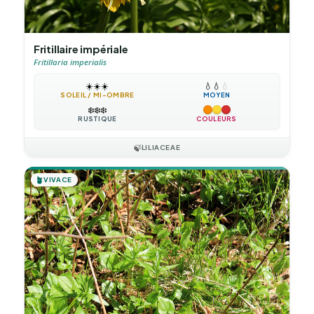
Fritillaire impériale
Fritillaria imperialis
☀️
☀️
☀️
💧
💧
💧
SOLEIL / MI-OMBRE
MOYEN
❄️
❄️
❄️
RUSTIQUE
COULEURS
🍃
LILIACEAE
🪴
VIVACE