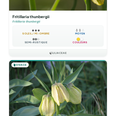
Fritillaria thunbergii
Fritillaria thunbergii
☀️
☀️
☀️
💧
💧
💧
SOLEIL / MI-OMBRE
MOYEN
❄️
❄️
❄️
SEMI-RUSTIQUE
COULEURS
🍃
LILIACEAE
🪴
VIVACE