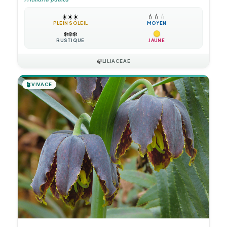
☀️
☀️
☀️
💧
💧
💧
PLEIN SOLEIL
MOYEN
❄️
❄️
❄️
RUSTIQUE
JAUNE
🍃
LILIACEAE
🪴
VIVACE