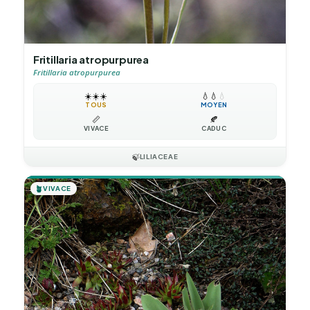
Fritillaria atropurpurea
Fritillaria atropurpurea
☀️
☀️
☀️
💧
💧
💧
TOUS
MOYEN
📏
🍂
VIVACE
CADUC
🍃
LILIACEAE
🪴
VIVACE