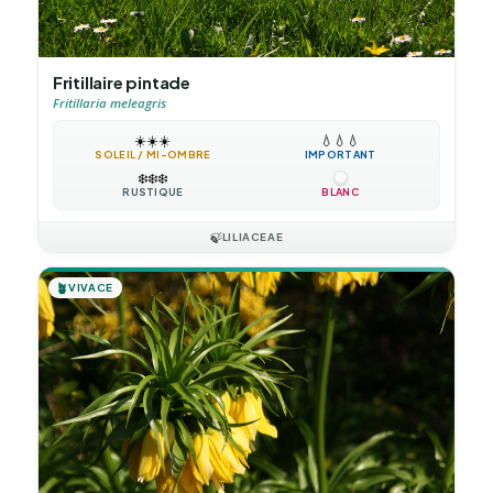
Fritillaire pintade
Fritillaria meleagris
☀️
☀️
☀️
💧
💧
💧
SOLEIL / MI-OMBRE
IMPORTANT
❄️
❄️
❄️
RUSTIQUE
BLANC
🍃
LILIACEAE
🪴
VIVACE