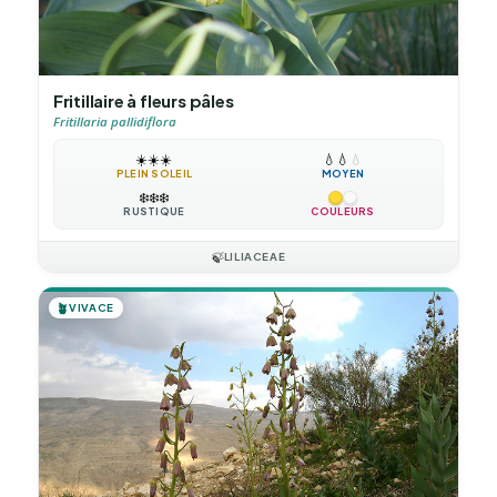
Fritillaire à fleurs pâles
Fritillaria pallidiflora
☀️
☀️
☀️
💧
💧
💧
PLEIN SOLEIL
MOYEN
❄️
❄️
❄️
RUSTIQUE
COULEURS
🍃
LILIACEAE
🪴
VIVACE