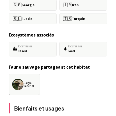
🇬🇪
🇮🇷
Géorgie
Iran
🇷🇺
🇹🇷
Russie
Turquie
Écosystèmes associés
ÉCOSYSTÈME
ÉCOSYSTÈME
🏜️
🌲
Désert
Forêt
Faune sauvage partageant cet habitat
L’aigle
impérial
Bienfaits et usages