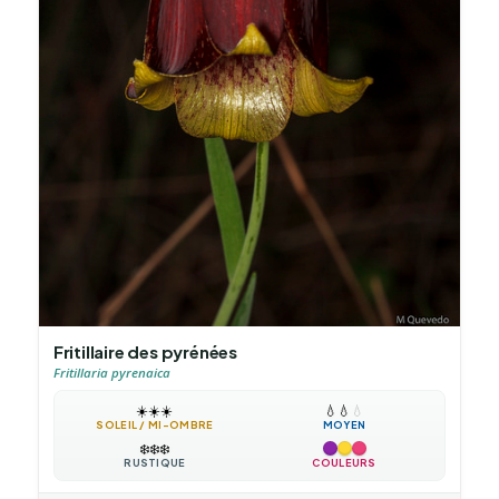
Fritillaire des pyrénées
Fritillaria pyrenaica
☀️
☀️
☀️
💧
💧
💧
SOLEIL / MI-OMBRE
MOYEN
❄️
❄️
❄️
RUSTIQUE
COULEURS