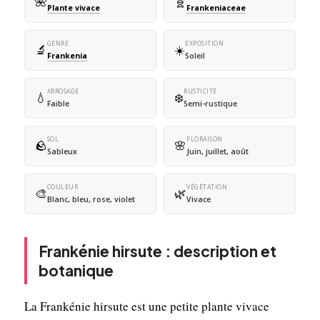
🌺
🧬
Plante vivace
Frankeniaceae
GENRE
EXPOSITION
🔬
☀️
Frankenia
Soleil
ARROSAGE
RUSTICITÉ
💧
❄️
Faible
Semi-rustique
SOL
FLORAISON
🪨
🌸
Sableux
Juin, juillet, août
COULEUR
VÉGÉTATION
🎨
🌿
Blanc, bleu, rose, violet
Vivace
Frankénie hirsute : description et
botanique
La Frankénie hirsute est une petite plante vivace