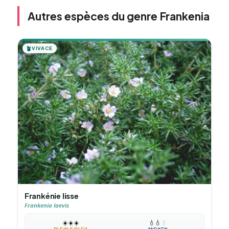
Autres espèces du genre Frankenia
🪴
VIVACE
Frankénie lisse
Frankenia laevis
☀️
☀️
☀️
💧
💧
💧