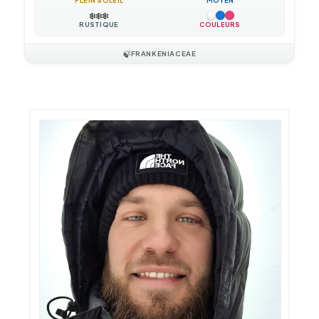
PLEIN SOLEIL
MOYEN
❄️
❄️
❄️
RUSTIQUE
COULEURS
🍃
FRANKENIACEAE