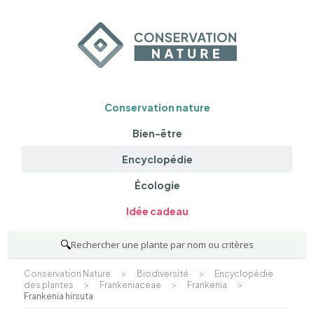
Conservation nature
Bien-être
Encyclopédie
Écologie
Idée cadeau
🔍
Rechercher une plante par nom ou critères
Conservation Nature
>
Biodiversité
>
Encyclopédie
des plantes
>
Frankeniaceae
>
Frankenia
>
Frankenia hirsuta