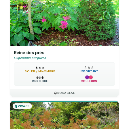
Reine des près
Filipendula purpurea
☀️
☀️
☀️
💧
💧
💧
SOLEIL / MI-OMBRE
IMPORTANT
❄️
❄️
❄️
RUSTIQUE
COULEURS
🍃
ROSACEAE
🪴
VIVACE