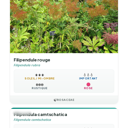
Filipendule rouge
Filipendula rubra
☀️
☀️
☀️
💧
💧
💧
SOLEIL / MI-OMBRE
IMPORTANT
❄️
❄️
❄️
RUSTIQUE
ROSE
🍃
ROSACEAE
🪴
VIVACE
Filipendula camtschatica
Filipendula camtschatica