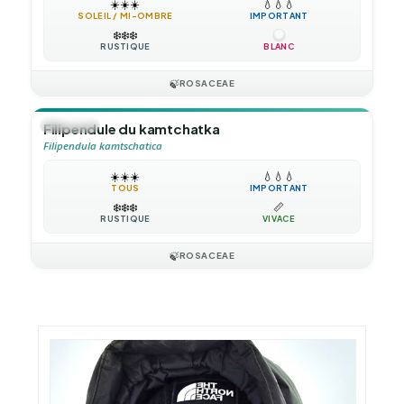
☀️
☀️
☀️
💧
💧
💧
SOLEIL / MI-OMBRE
IMPORTANT
❄️
❄️
❄️
RUSTIQUE
BLANC
🍃
ROSACEAE
🪴
VIVACE
Filipendule du kamtchatka
Filipendula kamtschatica
☀️
☀️
☀️
💧
💧
💧
TOUS
IMPORTANT
❄️
❄️
❄️
📏
RUSTIQUE
VIVACE
🍃
ROSACEAE