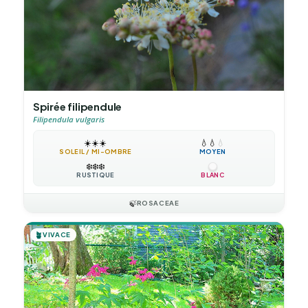
Spirée filipendule
Filipendula vulgaris
☀️
☀️
☀️
💧
💧
💧
SOLEIL / MI-OMBRE
MOYEN
❄️
❄️
❄️
RUSTIQUE
BLANC
🍃
ROSACEAE
🪴
VIVACE