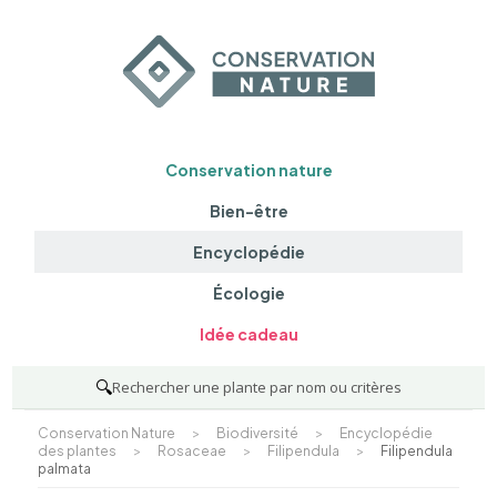
Conservation nature
Bien-être
Encyclopédie
Écologie
Idée cadeau
🔍
Rechercher une plante par nom ou critères
Conservation Nature
>
Biodiversité
>
Encyclopédie
des plantes
>
Rosaceae
>
Filipendula
>
Filipendula
palmata