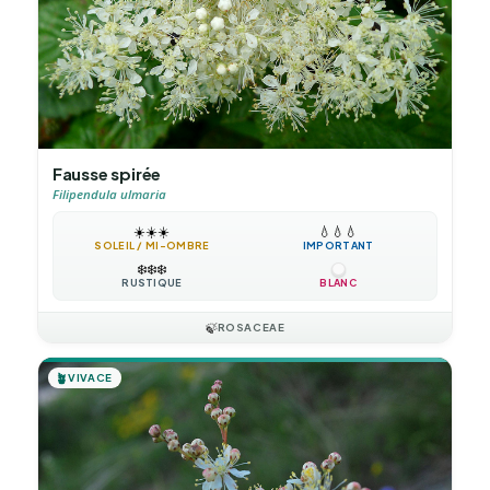
Fausse spirée
Filipendula ulmaria
☀️
☀️
☀️
💧
💧
💧
SOLEIL / MI-OMBRE
IMPORTANT
❄️
❄️
❄️
RUSTIQUE
BLANC
🍃
ROSACEAE
🪴
VIVACE