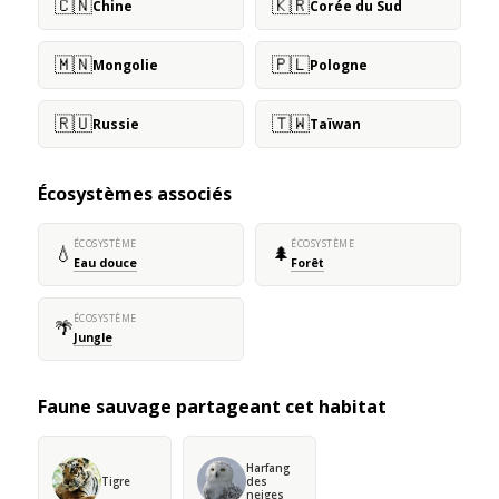
🇨🇳
🇰🇷
Chine
Corée du Sud
🇲🇳
🇵🇱
Mongolie
Pologne
🇷🇺
🇹🇼
Russie
Taïwan
Écosystèmes associés
ÉCOSYSTÈME
ÉCOSYSTÈME
💧
🌲
Eau douce
Forêt
ÉCOSYSTÈME
🌴
Jungle
Faune sauvage partageant cet habitat
Harfang
Tigre
des
neiges