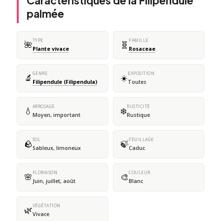
Caractéristiques de la Filipendule
palmée
TYPE
FAMILLE
🌺
🧬
Plante vivace
Rosaceae
GENRE
EXPOSITION
🔬
☀️
Filipendule (Filipendula)
Toutes
ARROSAGE
RUSTICITÉ
💧
❄️
Moyen, important
Rustique
SOL
FEUILLAGE
🪨
🍃
Sableux, limoneux
Caduc
FLORAISON
COULEUR
🌸
🎨
Juin, juillet, août
Blanc
VÉGÉTATION
🌿
Vivace