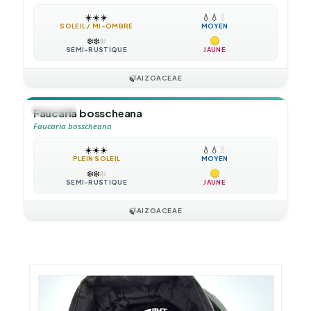
☀️
☀️
☀️
💧
💧
💧
SOLEIL / MI-OMBRE
MOYEN
❄️
❄️
❄️
SEMI-RUSTIQUE
JAUNE
🍃
AIZOACEAE
🪴
VIVACE
Faucaria bosscheana
Faucaria bosscheana
☀️
☀️
☀️
💧
💧
💧
PLEIN SOLEIL
MOYEN
❄️
❄️
❄️
SEMI-RUSTIQUE
JAUNE
🍃
AIZOACEAE