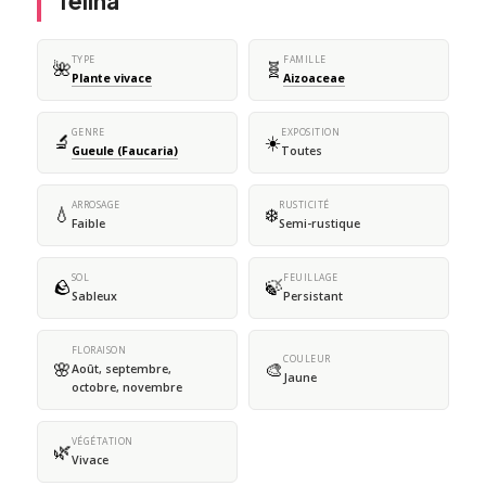
felina
TYPE
FAMILLE
🌺
🧬
Plante vivace
Aizoaceae
GENRE
EXPOSITION
🔬
☀️
Gueule (Faucaria)
Toutes
ARROSAGE
RUSTICITÉ
💧
❄️
Faible
Semi-rustique
SOL
FEUILLAGE
🪨
🍃
Sableux
Persistant
FLORAISON
COULEUR
🌸
🎨
Août, septembre,
Jaune
octobre, novembre
VÉGÉTATION
🌿
Vivace