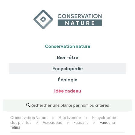
Conservation nature
Bien-être
Encyclopédie
Écologie
Idée cadeau
🔍
Rechercher une plante par nom ou critères
Conservation Nature
>
Biodiversité
>
Encyclopédie
des plantes
>
Aizoaceae
>
Faucaria
>
Faucaria
felina