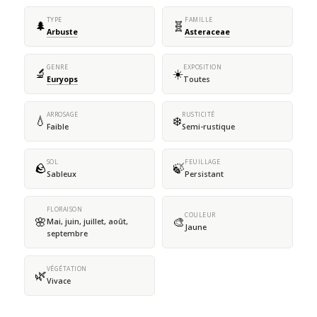
TYPE
FAMILLE
🌲
🧬
Arbuste
Asteraceae
GENRE
EXPOSITION
🔬
☀️
Euryops
Toutes
ARROSAGE
RUSTICITÉ
💧
❄️
Faible
Semi-rustique
SOL
FEUILLAGE
🪨
🍃
Sableux
Persistant
FLORAISON
COULEUR
🌸
🎨
Mai, juin, juillet, août,
Jaune
septembre
VÉGÉTATION
🌿
Vivace