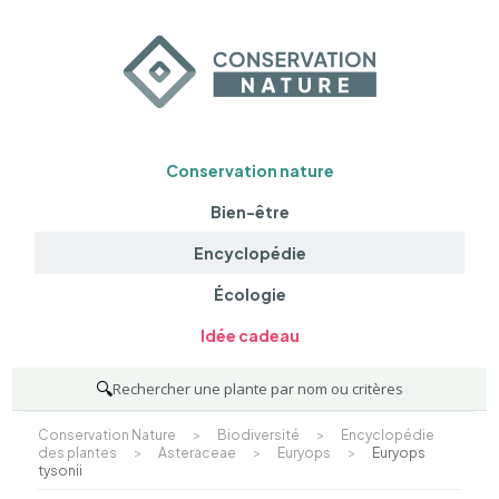
Conservation nature
Bien-être
Encyclopédie
Écologie
Idée cadeau
🔍
Rechercher une plante par nom ou critères
Conservation Nature
>
Biodiversité
>
Encyclopédie
des plantes
>
Asteraceae
>
Euryops
>
Euryops
tysonii