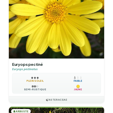
Euryops pectiné
Euryops pectinatus
☀️
☀️
☀️
💧
💧
💧
PLEIN SOLEIL
FAIBLE
❄️
❄️
❄️
SEMI-RUSTIQUE
JAUNE
🍃
ASTERACEAE
🌲
ARBUSTE