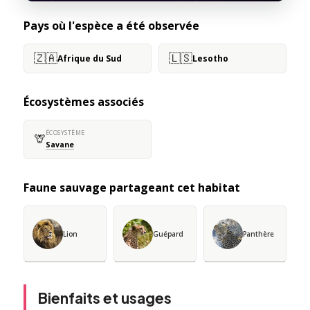
Pays où l'espèce a été observée
🇿🇦
🇱🇸
Afrique du Sud
Lesotho
Écosystèmes associés
ÉCOSYSTÈME
🦒
Savane
Faune sauvage partageant cet habitat
Lion
Guépard
Panthère
Bienfaits et usages