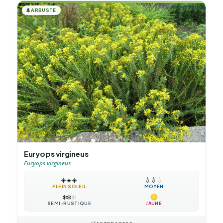
🌲
ARBUSTE
Euryops virgineus
Euryops virgineus
☀️
☀️
☀️
💧
💧
💧
PLEIN SOLEIL
MOYEN
❄️
❄️
❄️
SEMI-RUSTIQUE
JAUNE