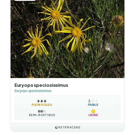
Euryops speciosissimus
Euryops speciosissimus
☀️
☀️
☀️
💧
💧
💧
PLEIN SOLEIL
FAIBLE
❄️
❄️
❄️
SEMI-RUSTIQUE
JAUNE
🍃
ASTERACEAE