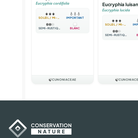
Eucryphia cordifolia
Eucryphia luisan
Eucryphia lucida
☀️
☀️
☀️
💧
💧
💧
SOLEIL / MI-OMBRE
IMPORTANT
☀️
☀️
☀️

❄️
❄️
❄️
SOLEIL / MI-OMBRE
IM
SEMI-RUSTIQUE
BLANC
❄️
❄️
❄️
SEMI-RUSTIQUE
🍃
CUNONIACEAE
🍃
CUNONIAC