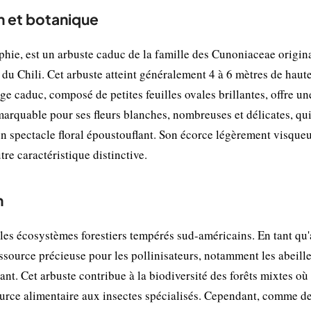
n et botanique
ie, est un arbuste caduc de la famille des Cunoniaceae origin
u Chili. Cet arbuste atteint généralement 4 à 6 mètres de haute
age caduc, composé de petites feuilles ovales brillantes, offre un
emarquable pour ses fleurs blanches, nombreuses et délicates, qu
 un spectacle floral époustouflant. Son écorce légèrement visqueu
tre caractéristique distinctive.
n
les écosystèmes forestiers tempérés sud-américains. En tant qu'
essource précieuse pour les pollinisateurs, notamment les abeille
nt. Cet arbuste contribue à la biodiversité des forêts mixtes où 
ource alimentaire aux insectes spécialisés. Cependant, comme d