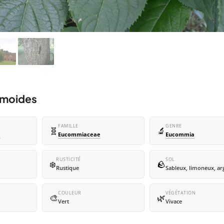
lmoides
FAMILLE
GENRE
🧬
🔬
e
Eucommiaceae
Eucommia
RUSTICITÉ
SOL
❄️
🪨
Rustique
Sableux, limoneux, ar
COULEUR
VÉGÉTATION
🎨
🌿
Vert
Vivace