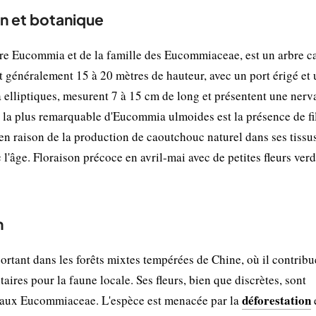
n et botanique
e Eucommia et de la famille des Eucommiaceae, est un arbre c
int généralement 15 à 20 mètres de hauteur, avec un port érigé et
 à elliptiques, mesurent 7 à 15 cm de long et présentent une nerv
ue la plus remarquable d'Eucommia ulmoides est la présence de fi
, en raison de la production de caoutchouc naturel dans ses tissu
c l'âge. Floraison précoce en avril-mai avec de petites fleurs ver
n
tant dans les forêts mixtes tempérées de Chine, où il contribue
taires pour la faune locale. Ses fleurs, bien que discrètes, sont
déforestation
e aux Eucommiaceae. L'espèce est menacée par la
e