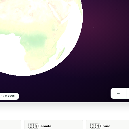
🇨🇦
🇨🇳
Canada
Chine