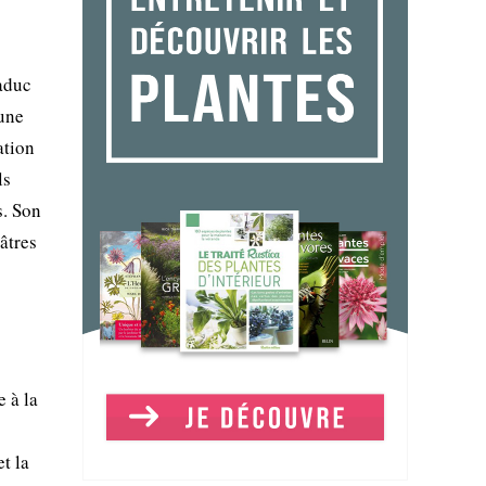
aduc
 une
ation
ls
s. Son
dâtres
 à la
t la