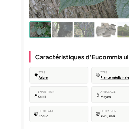
Caractéristiques d'Eucommia u
TYPE
TYPE
🌳
💚
Arbre
Plante médicinal
EXPOSITION
ARROSAGE
☀️
💧
Soleil
Moyen
FEUILLAGE
FLORAISON
🍃
🌸
Caduc
Avril, mai