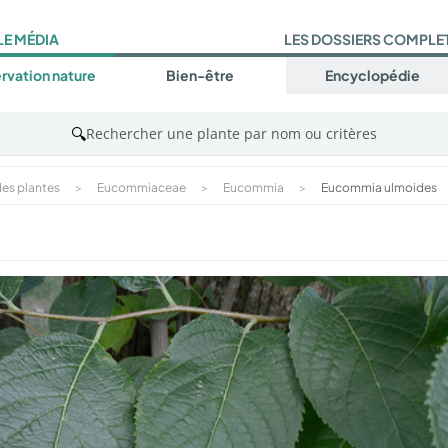
LE MÉDIA
LES DOSSIERS COMPLE
rvation nature
Bien-être
Encyclopédie
🔍
Rechercher une plante par nom ou critères
es plantes
>
Eucommiaceae
>
Eucommia
>
Eucommia ulmoides