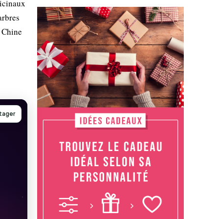
dicinaux
arbres
n Chine