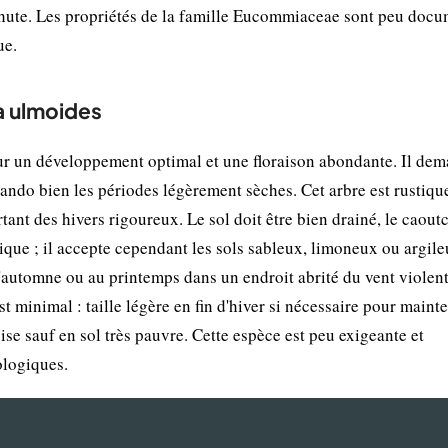
a chute. Les propriétés de la famille Eucommiaceae sont peu doc
ue.
a ulmoides
ur un développement optimal et une floraison abondante. Il de
rando bien les périodes légèrement sèches. Cet arbre est rustiqu
tant des hivers rigoureux. Le sol doit être bien drainé, le caou
que ; il accepte cependant les sols sableux, limoneux ou argil
l'automne ou au printemps dans un endroit abrité du vent violent
t minimal : taille légère en fin d'hiver si nécessaire pour mainte
uise sauf en sol très pauvre. Cette espèce est peu exigeante et
ologiques.