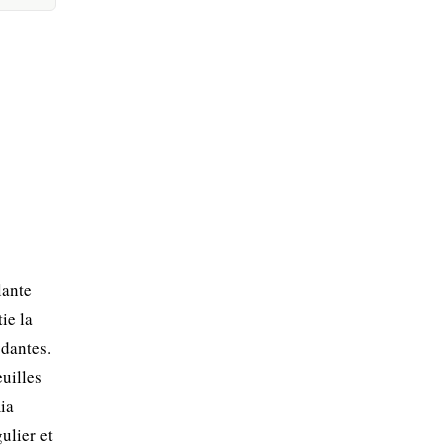
lante
ie la
ydantes.
euilles
ia
ulier et