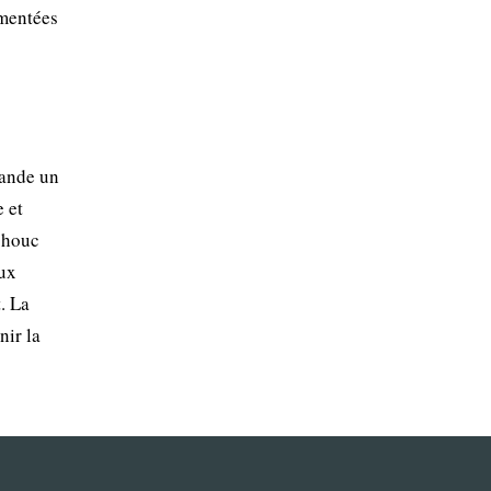
umentées
mande un
e et
tchouc
eux
. La
nir la