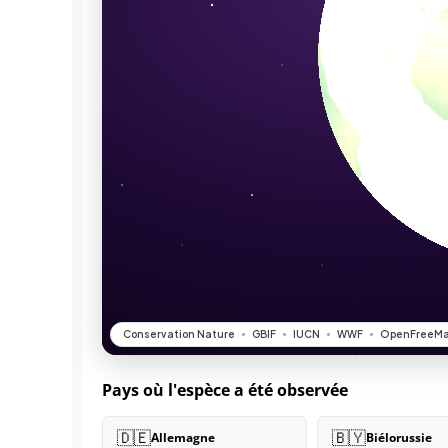
Pays où l'espèce a été observée
🇩🇪
🇧🇾
Allemagne
Biélorussie