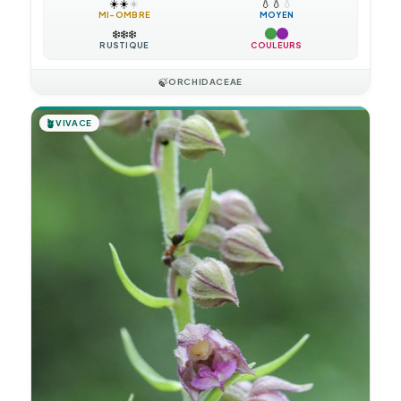
☀️
☀️
☀️
💧
💧
💧
MI-OMBRE
MOYEN
❄️
❄️
❄️
RUSTIQUE
COULEURS
🍃
ORCHIDACEAE
🪴
VIVACE