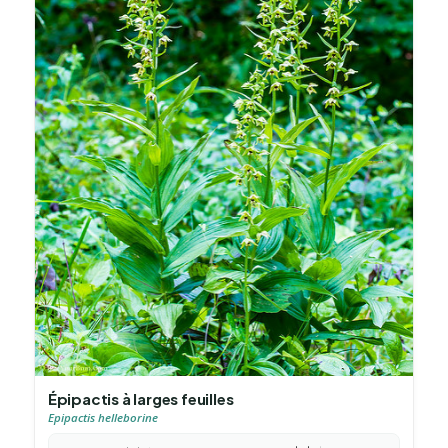
Épipactis à larges feuilles
Epipactis helleborine