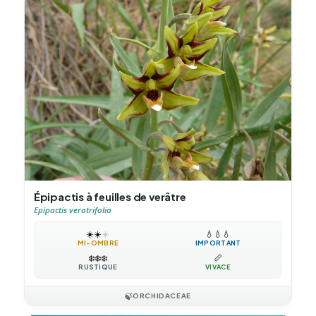
Épipactis à feuilles de verâtre
Epipactis veratrifolia
☀️
☀️
☀️
💧
💧
💧
MI-OMBRE
IMPORTANT
❄️
❄️
❄️
📏
RUSTIQUE
VIVACE
🍃
ORCHIDACEAE