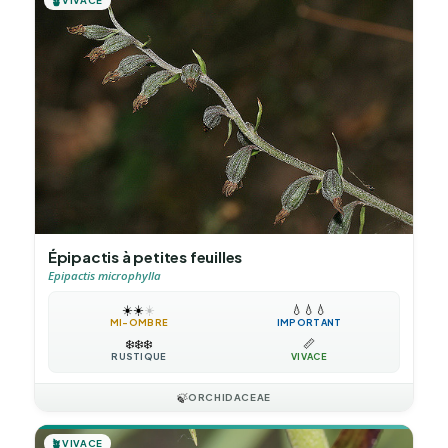
🪴
VIVACE
Épipactis à petites feuilles
Epipactis microphylla
☀️
☀️
☀️
💧
💧
💧
MI-OMBRE
IMPORTANT
❄️
❄️
❄️
📏
RUSTIQUE
VIVACE
🍃
ORCHIDACEAE
🪴
VIVACE