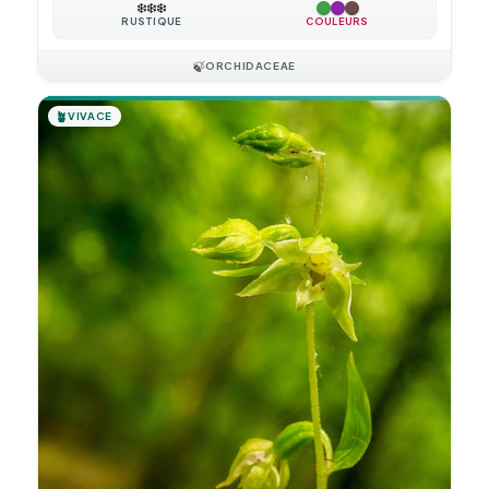
❄️
❄️
❄️
RUSTIQUE
COULEURS
🍃
ORCHIDACEAE
🪴
VIVACE