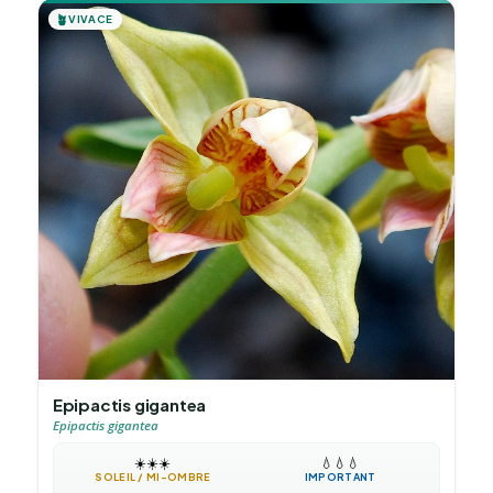
🪴
VIVACE
Epipactis gigantea
Epipactis gigantea
☀️
☀️
☀️
💧
💧
💧
SOLEIL / MI-OMBRE
IMPORTANT