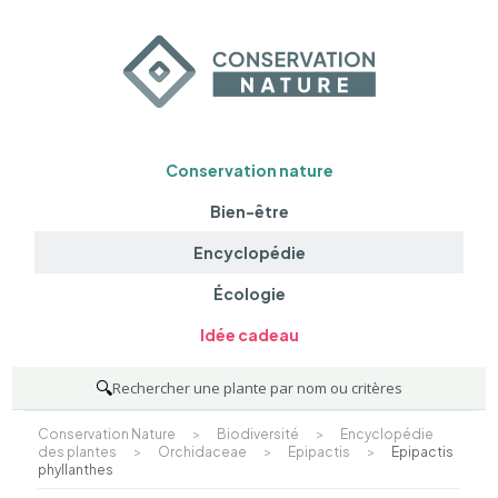
Conservation nature
Bien-être
Encyclopédie
Écologie
Idée cadeau
🔍
Rechercher une plante par nom ou critères
Conservation Nature
>
Biodiversité
>
Encyclopédie
des plantes
>
Orchidaceae
>
Epipactis
>
Epipactis
phyllanthes