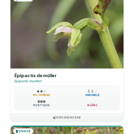
Épipactis de müller
Epipactis muelleri
☀️
☀️
☀️
💧
💧
💧
MI-OMBRE
VARIABLE
❄️
❄️
❄️
RUSTIQUE
BLANC
🍃
ORCHIDACEAE
🪴
VIVACE