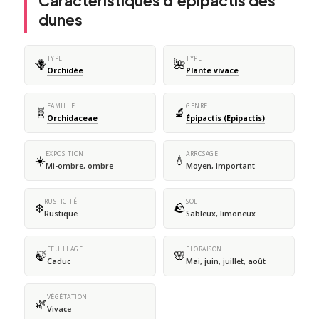
Caractéristiques d'épipactis des
dunes
TYPE
TYPE
🪻
🌺
Orchidée
Plante vivace
FAMILLE
GENRE
🧬
🔬
Orchidaceae
Épipactis (Epipactis)
EXPOSITION
ARROSAGE
☀️
💧
Mi-ombre, ombre
Moyen, important
RUSTICITÉ
SOL
❄️
🪨
Rustique
Sableux, limoneux
FEUILLAGE
FLORAISON
🍃
🌸
Caduc
Mai, juin, juillet, août
VÉGÉTATION
🌿
Vivace