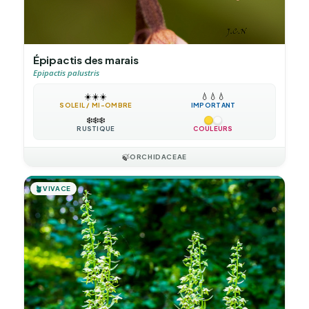
Épipactis des marais
Epipactis palustris
☀️
☀️
☀️
💧
💧
💧
SOLEIL / MI-OMBRE
IMPORTANT
❄️
❄️
❄️
RUSTIQUE
COULEURS
🍃
ORCHIDACEAE
🪴
VIVACE