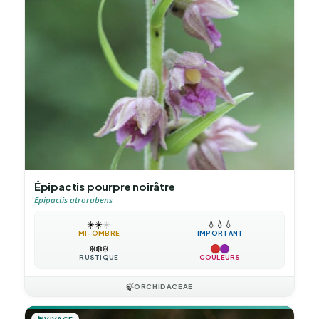
Épipactis pourpre noirâtre
Epipactis atrorubens
☀️
☀️
☀️
💧
💧
💧
MI-OMBRE
IMPORTANT
❄️
❄️
❄️
RUSTIQUE
COULEURS
🍃
ORCHIDACEAE