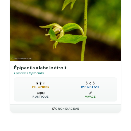
Épipactis à labelle étroit
Epipactis leptochila
☀️
☀️
☀️
💧
💧
💧
MI-OMBRE
IMPORTANT
❄️
❄️
❄️
📏
RUSTIQUE
VIVACE
🍃
ORCHIDACEAE