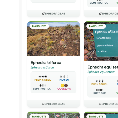
SEMI-RUSTIQUE
V
🍃
EPHEDRACEAE
🍃
EPHEDRAC
🌲
ARBUSTE
🌲
ARBUSTE
Ephedra trifurca
Ephedra equiset
Ephedra trifurca
Ephedra equisetina
☀️
☀️
☀️
💧
💧
💧
PLEIN SOLEIL
MOYEN
☀️
☀️
☀️

PLEIN SOLEIL
❄️
❄️
❄️
SEMI-RUSTIQUE
COULEURS
❄️
❄️
❄️
RUSTIQUE
V
🍃
EPHEDRACEAE
🍃
EPHEDRAC
🌲
ARBUSTE
🌲
ARBUSTE