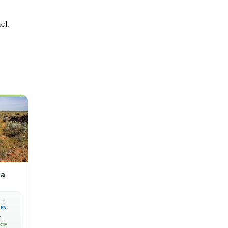
el.
ia

💧
EN

ACE