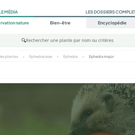
LE MÉDIA
LES DOSSIERS COMPLE
rvation nature
Bien-être
Encyclopédie
🔍
Rechercher une plante par nom ou critères
es plantes
>
Ephedraceae
>
Ephedra
>
Ephedra major