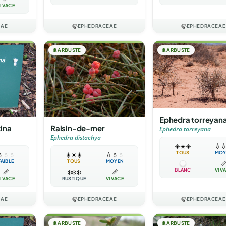
IVACE
EAE
🍃
EPHEDRACEAE
🍃
EPHEDRACEAE
🌲
ARBUSTE
🌲
ARBUSTE
Ephedra torreyan
ina
Raisin-de-mer
Ephedra torreyana
Ephedra distachya
☀️
☀️
☀️
💧

TOUS
MOY

💧
💧
☀️
☀️
☀️
💧
💧
💧
FAIBLE
TOUS
MOYEN

BLANC
VIV
📏
❄️
❄️
❄️
📏
IVACE
RUSTIQUE
VIVACE
EAE
🍃
EPHEDRACEAE
🍃
EPHEDRACEAE
🌲
ARBUSTE
🌲
ARBUSTE