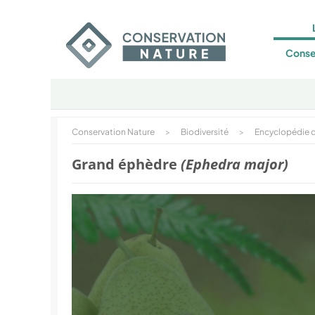
Conse
Conservation Nature
>
Biodiversité
>
Encyclopédie d
Grand éphèdre
(Ephedra major)