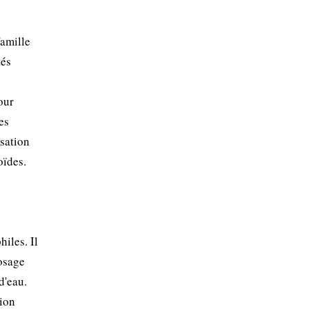
famille
tés
our
es
isation
oïdes.
hiles. Il
rosage
d'eau.
tion