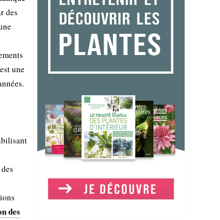
ar des
 une
nements
'est une
années.
bilisant
 des
tions
on des