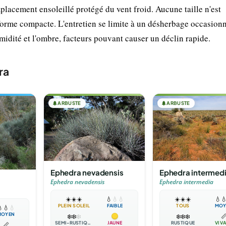
placement ensoleillé protégé du vent froid. Aucune taille n'est
 forme compacte. L'entretien se limite à un désherbage occasionn
midité et l'ombre, facteurs pouvant causer un déclin rapide.
ra
🌲
ARBUSTE
🌲
ARBUSTE
Ephedra nevadensis
Ephedra intermed
Ephedra nevadensis
Ephedra intermedia
☀️
☀️
☀️
💧
💧
💧
☀️
☀️
☀️
💧

PLEIN SOLEIL
FAIBLE
TOUS
MOY

💧
💧
MOYEN
❄️
❄️
❄️
❄️
❄️
❄️

SEMI-RUSTIQUE
JAUNE
RUSTIQUE
VIV
📏