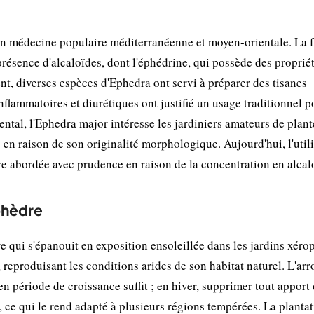
 en médecine populaire méditerranéenne et moyen-orientale. La 
ésence d'alcaloïdes, dont l'éphédrine, qui possède des proprié
t, diverses espèces d'Ephedra ont servi à préparer des tisanes
inflammatoires et diurétiques ont justifié un usage traditionnel p
ental, l'Ephedra major intéresse les jardiniers amateurs de plant
 en raison de son originalité morphologique. Aujourd'hui, l'util
être abordée avec prudence en raison de la concentration en alcal
phèdre
e qui s'épanouit en exposition ensoleillée dans les jardins xérop
 reproduisant les conditions arides de son habitat naturel. L'ar
en période de croissance suffit ; en hiver, supprimer tout apport 
ds, ce qui le rend adapté à plusieurs régions tempérées. La planta