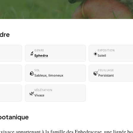
èdre
GENRE
EXPOSITION
🔬
☀️
Ephedra
Soleil
SOL
FEUILLAGE
🪨
🍃
Sableux, limoneux
Persistant
VÉGÉTATION
🌿
Vivace
 botanique
 vivace appartenant à la famille des Ephedraceae, une lignée b