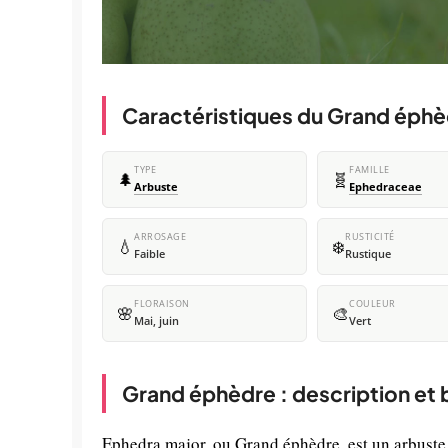
Caractéristiques du Grand éph
TYPE
FAMILLE
🌲
🧬
Arbuste
Ephedraceae
ARROSAGE
RUSTICITÉ
💧
❄️
Faible
Rustique
FLORAISON
COULEUR
🌸
🎨
Mai, juin
Vert
Grand éphèdre : description et
Ephedra major, ou Grand éphèdre, est un arbuste