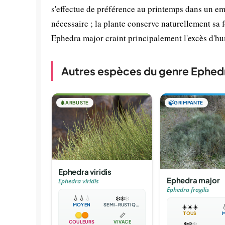
s'effectue de préférence au printemps dans un em
nécessaire ; la plante conserve naturellement sa
Ephedra major craint principalement l'excès d'hu
Autres espèces du genre Ephed
🌲
ARBUSTE
🍃
GRIMPANTE
Ephedra viridis
Ephedra major
Ephedra viridis
Ephedra fragilis
💧
💧
💧
❄️
❄️
❄️
MOYEN
SEMI-RUSTIQUE
☀️
☀️
☀️

TOUS
📏
COULEURS
VIVACE
❄️
❄️
❄️