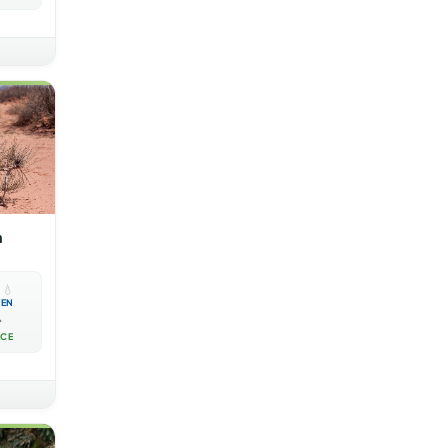
a

💧
EN

ACE