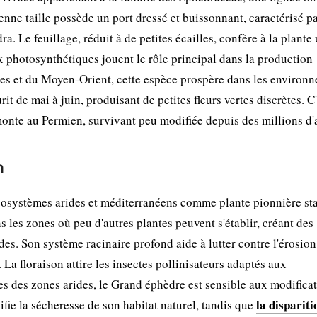
enne taille possède un port dressé et buissonnant, caractérisé p
a. Le feuillage, réduit à de petites écailles, confère à la plante
x photosynthétiques jouent le rôle principal dans la production
nes et du Moyen-Orient, cette espèce prospère dans les environ
it de mai à juin, produisant de petites fleurs vertes discrètes. C
onte au Permien, survivant peu modifiée depuis des millions d'
n
cosystèmes arides et méditerranéens comme plante pionnière sta
ns les zones où peu d'autres plantes peuvent s'établir, créant des
des. Son système racinaire profond aide à lutter contre l'érosion
 La floraison attire les insectes pollinisateurs adaptés aux
des zones arides, le Grand éphèdre est sensible aux modifica
la dispariti
ifie la sécheresse de son habitat naturel, tandis que