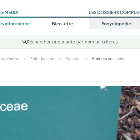
LE MÉDIA
LES DOSSIERS COMPLE
rvation nature
Bien-être
Encyclopédie
🔍
Rechercher une plante par nom ou critères
es plantes
>
Ephedraceae
>
Ephedra
>
Ephedra equisetina