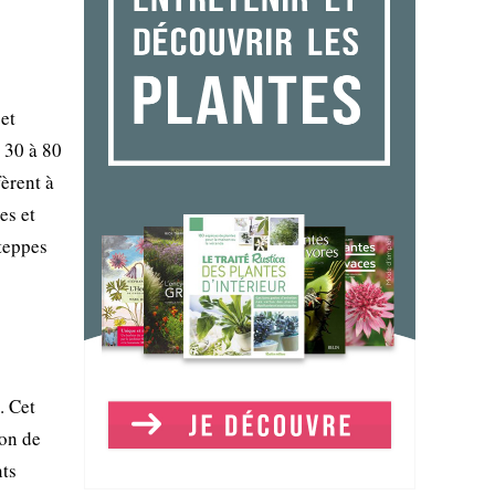
 et
t 30 à 80
fèrent à
es et
steppes
. Cet
ion de
nts