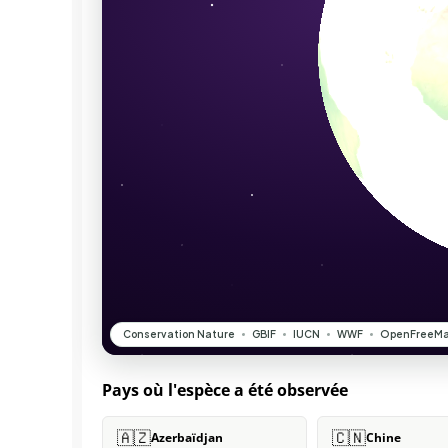
Pays où l'espèce a été observée
🇦🇿
🇨🇳
Azerbaïdjan
Chine