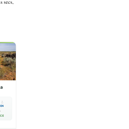
s secs,
ia

💧
EN

ACE