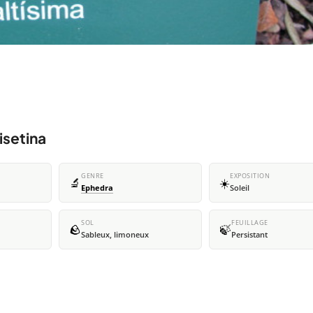
isetina
GENRE
EXPOSITION
🔬
☀️
Ephedra
Soleil
SOL
FEUILLAGE
🪨
🍃
Sableux, limoneux
Persistant