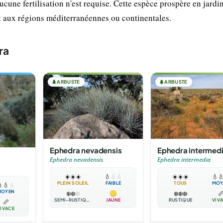
cune fertilisation n'est requise. Cette espèce prospère en jardin
nt aux régions méditerranéennes ou continentales.
ra
🌲
ARBUSTE
🌲
ARBUSTE
Ephedra nevadensis
Ephedra intermed
Ephedra nevadensis
Ephedra intermedia
☀️
☀️
☀️
💧
💧
💧
☀️
☀️
☀️
💧

PLEIN SOLEIL
FAIBLE
TOUS
MOY

💧
💧
MOYEN
❄️
❄️
❄️
❄️
❄️
❄️

SEMI-RUSTIQUE
JAUNE
RUSTIQUE
VIV
📏
IVACE