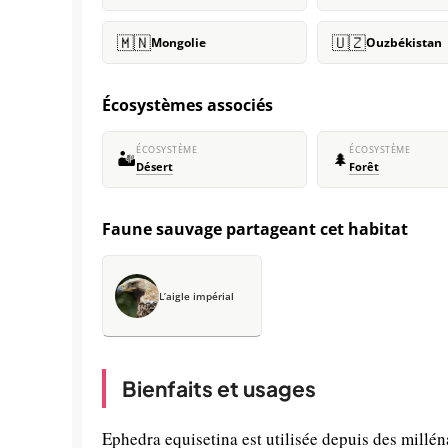
🇲🇳
🇺🇿
Mongolie
Ouzbékistan
Écosystèmes associés
ÉCOSYSTÈME
ÉCOSYSTÈME
🏜️
🌲
Désert
Forêt
Faune sauvage partageant cet habitat
L’aigle impérial
Bienfaits et usages
Ephedra equisetina est utilisée depuis des millé