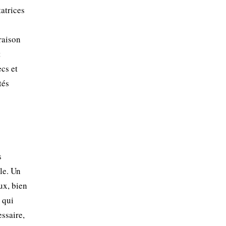
atrices
raison
t
cs et
tés
s
le. Un
ux, bien
 qui
essaire,