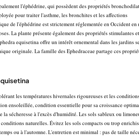
ipalement l'éphédrine, qui possèdent des propriétés bronchodilat
loyée pour traiter l'asthme, les bronchites et les affections
utique de l'éphédrine est strictement réglementée en Occident en 
doses. La plante présente également des propriétés stimulantes e
edra equisetina offre un intérêt ornemental dans les jardins se
nique originale. La famille des Ephedraceae partage ces proprié
equisetina
tolérant les températures hivernales rigoureuses et les condition
tion ensoleillée, condition essentielle pour sa croissance optima
e la sécheresse à l'excès d'humidité. Les sols sableux ou limone
 conditions naturelles. Évitez les sols compacts ou trop enrichis
ntemps ou à l'automne. L'entretien est minimal : pas de taille néc