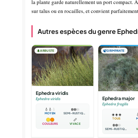
la plante garde naturellement un port compact. Au
sur talus ou en rocailles, et convient parfaiteme
Autres espèces du genre Ephed
🌲
ARBUSTE
🍃
GRIMPANTE
Ephedra viridis
Ephedra major
Ephedra viridis
Ephedra fragilis
💧
💧
💧
❄️
❄️
❄️
MOYEN
SEMI-RUSTIQUE
☀️
☀️
☀️

TOUS
📏
COULEURS
VIVACE
❄️
❄️
❄️
SEMI-RUSTIQUE
V