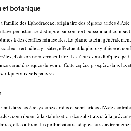
n et botanique
a famille des Ephedraceae, originaire des régions arides d'Asie
uillage persistant se distingue par son port buissonnant compact
 réduites à des écailles minuscules. La plante atteint généralemen
 couleur vert pâle à grisâtre, effectuent la photosynthèse et con
rêles, d'où son nom vernaculaire. Les fleurs sont dioïques, petit
unes caractéristiques du genre. Cette espèce prospère dans les 
ésertiques aux sols pauvres.
n
tant dans les écosystèmes arides et semi-arides d'Asie centrale
adés, contribuant à la stabilisation des substrats et à la prévent
laires, elles attirent les pollinisateurs adaptés aux environneme