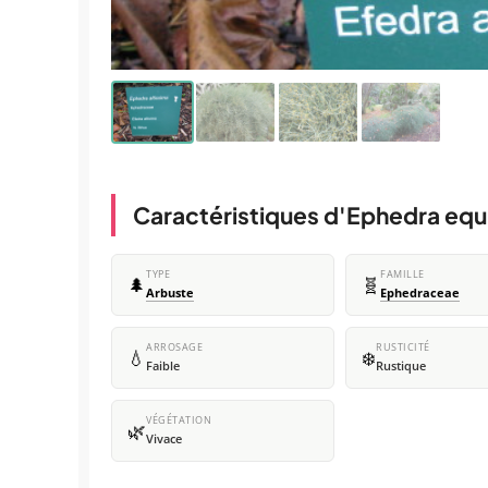
Caractéristiques d'Ephedra equ
TYPE
FAMILLE
🌲
🧬
Arbuste
Ephedraceae
ARROSAGE
RUSTICITÉ
💧
❄️
Faible
Rustique
VÉGÉTATION
🌿
Vivace