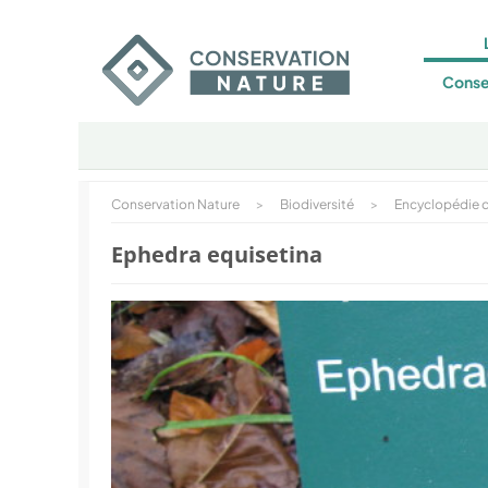
Conse
Conservation Nature
>
Biodiversité
>
Encyclopédie d
Ephedra equisetina