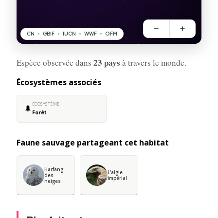
23 pays
Espèce observée dans
à travers le monde.
Écosystèmes associés
ÉCOSYSTÈME
🌲
Forêt
Faune sauvage partageant cet habitat
Harfang
L’aigle
des
impérial
neiges