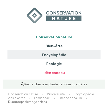
Conservation nature
Bien-être
Encyclopédie
Écologie
Idée cadeau
🔍
Rechercher une plante par nom ou critères
Conservation Nature
>
Biodiversité
>
Encyclopédie
des plantes
>
Lamiaceae
>
Dracocephalum
>
Dracocephalum ruyschiana