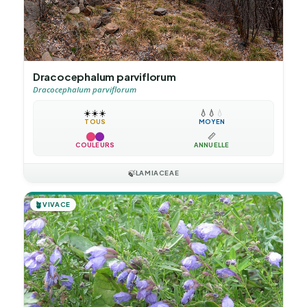
Dracocephalum parviflorum
Dracocephalum parviflorum
☀️
☀️
☀️
💧
💧
💧
TOUS
MOYEN
📏
COULEURS
ANNUELLE
🍃
LAMIACEAE
🪴
VIVACE