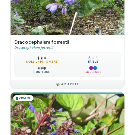
Dracocephalum forrestii
Dracocephalum forrestii
☀️
☀️
☀️
💧
💧
💧
SOLEIL / MI-OMBRE
FAIBLE
❄️
❄️
❄️
RUSTIQUE
COULEURS
🍃
LAMIACEAE
🪴
VIVACE