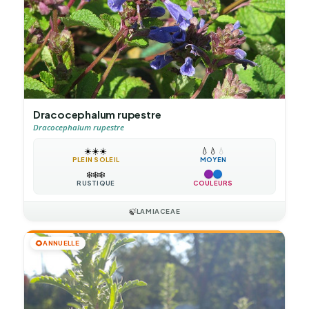
Dracocephalum rupestre
Dracocephalum rupestre
☀️
☀️
☀️
💧
💧
💧
PLEIN SOLEIL
MOYEN
❄️
❄️
❄️
RUSTIQUE
COULEURS
🍃
LAMIACEAE
🌻
ANNUELLE