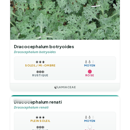
Dracocephalum botryoides
Dracocephalum botryoides
☀️
☀️
☀️
💧
💧
💧
SOLEIL / MI-OMBRE
MOYEN
❄️
❄️
❄️
RUSTIQUE
ROSE
🍃
LAMIACEAE
🪴
VIVACE
Dracocephalum renati
Dracocephalum renati
☀️
☀️
☀️
💧
💧
💧
PLEIN SOLEIL
MOYEN
❄️
❄️
❄️