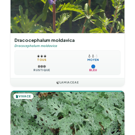
Dracocephalum moldavica
Dracocephalum moldavica
☀️
☀️
☀️
💧
💧
💧
TOUS
MOYEN
❄️
❄️
❄️
RUSTIQUE
BLEU
🍃
LAMIACEAE
🪴
VIVACE