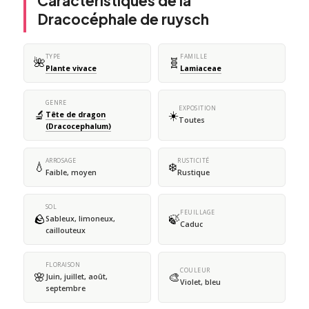
Caractéristiques de la
Dracocéphale de ruysch
TYPE
FAMILLE
🌺
🧬
Plante vivace
Lamiaceae
GENRE
EXPOSITION
🔬
☀️
Tête de dragon
Toutes
(Dracocephalum)
ARROSAGE
RUSTICITÉ
💧
❄️
Faible, moyen
Rustique
SOL
FEUILLAGE
🪨
🍃
Sableux, limoneux,
Caduc
caillouteux
FLORAISON
COULEUR
🌸
🎨
Juin, juillet, août,
Violet, bleu
septembre