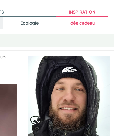
TS
INSPIRATION
Écologie
Idée cadeau
lum