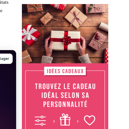
itats
te