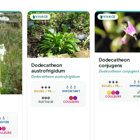
🪴
VIVACE
🪴
VIVACE
Dodecatheon
Dodecatheon
conjugens
austrofrigidum
Dodecatheon conjugens
Dodecatheon austrofrigidum
☀️
☀️
☀️
💧

SOLEIL / MI-OMBRE
IMPOR
☀️
☀️
☀️
💧
💧
💧
SOLEIL / MI-OMBRE
IMPORTANT

COULEURS
VIV
❄️
❄️
❄️
RUSTIQUE
COULEURS

💧
💧
MOYEN
ULEURS