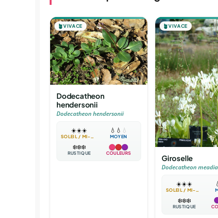
🪴
VIVACE
🪴
VIVACE
Dodecatheon
hendersonii
Dodecatheon hendersonii
☀️
☀️
☀️
💧
💧
💧
SOLEIL / MI-OMBRE
MOYEN
❄️
❄️
❄️
RUSTIQUE
COULEURS
Giroselle
Dodecatheon meadia
☀️
☀️
☀️

SOLEIL / MI-OMBRE
❄️
❄️
❄️
RUSTIQUE
CO