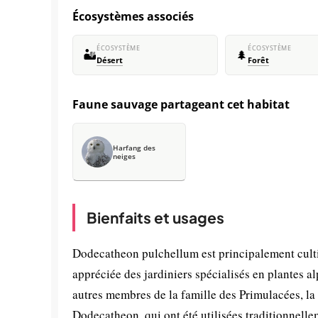
Écosystèmes associés
ÉCOSYSTÈME
ÉCOSYSTÈME
🏜️
🌲
Désert
Forêt
Faune sauvage partageant cet habitat
Harfang des
neiges
Bienfaits et usages
Dodecatheon pulchellum est principalement culti
appréciée des jardiniers spécialisés en plantes 
autres membres de la famille des Primulacées, la
Dodecatheon, qui ont été utilisées traditionnell