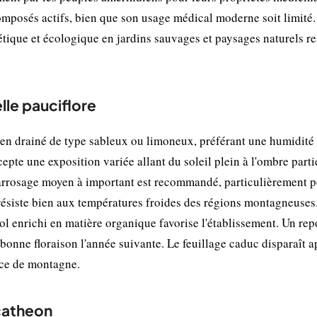
omposés actifs, bien que son usage médical moderne soit limité
hétique et écologique en jardins sauvages et paysages naturels re
lle pauciflore
en drainé de type sableux ou limoneux, préférant une humidité
te une exposition variée allant du soleil plein à l'ombre partie
n arrosage moyen à important est recommandé, particulièrement 
e résiste bien aux températures froides des régions montagneuses
ol enrichi en matière organique favorise l'établissement. Un rep
bonne floraison l'année suivante. Le feuillage caduc disparaît a
pèce de montagne.
catheon