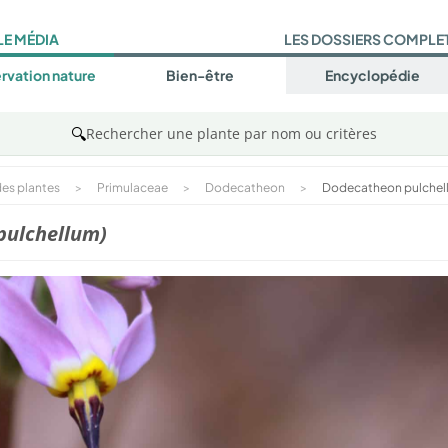
LE MÉDIA
LES DOSSIERS COMPLE
rvation nature
Bien-être
Encyclopédie
🔍
Rechercher une plante par nom ou critères
es plantes
>
Primulaceae
>
Dodecatheon
>
Dodecatheon pulchel
pulchellum)