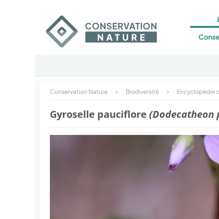
Conse
Conservation Nature
>
Biodiversité
>
Encyclopédie d
Gyroselle pauciflore
(Dodecatheon 