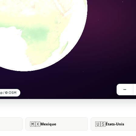
🇲🇽
🇺🇸
Mexique
États-Unis