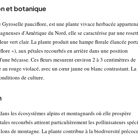
on et botanique
roselle pauciflore, est une plante vivace herbacée appartena
agneuses d'Amérique du Nord, elle se caractérise par une roset
leur vert clair. La plante produit une hampe florale élancée port
flore »), aux pétales recourbés en arrière dans une position
 d'une bécasse. Ces fleurs mesurent environ 2 à 3 centimètres de
e au rouge violacé, avec un cœur jaune ou blanc contrastant. La
onditions de culture.
n
ans les écosystèmes alpins et montagnards où elle prospère
tales recourbés attirent particulièrement les pollinisateurs spéci
llons de montagne. La plante contribue à la biodiversité précoc