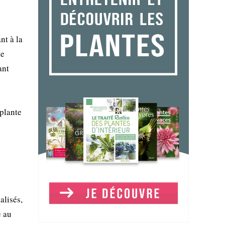
nt à la
te
ant
 plante
alisés,
e au