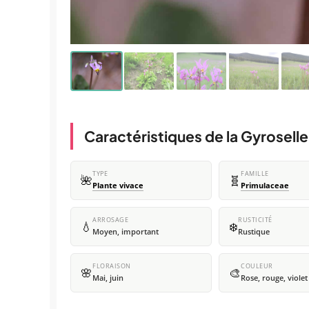
Caractéristiques de la Gyroselle
TYPE
FAMILLE
🌺
🧬
Plante vivace
Primulaceae
ARROSAGE
RUSTICITÉ
💧
❄️
Moyen, important
Rustique
FLORAISON
COULEUR
🌸
🎨
Mai, juin
Rose, rouge, violet