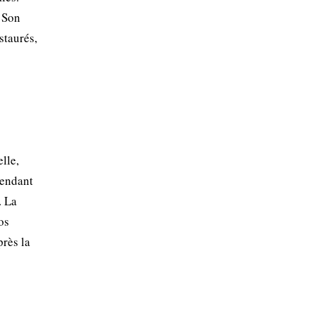
. Son
staurés,
lle,
pendant
. La
os
près la