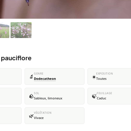
 pauciflore
GENRE
EXPOSITION
🔬
☀️
Dodecatheon
Toutes
SOL
FEUILLAGE
🪨
🍃
Sableux, limoneux
Caduc
VÉGÉTATION
🌿
Vivace