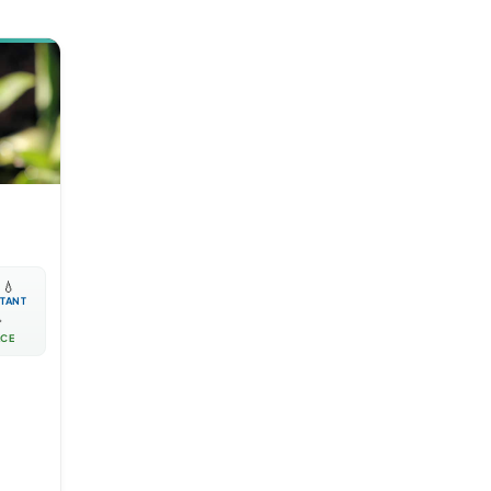

💧
TANT

ACE