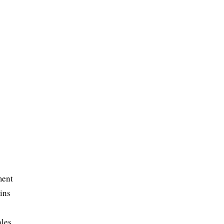
ment
ins
les.