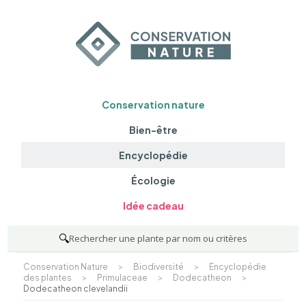
Conservation nature
Bien-être
Encyclopédie
Écologie
Idée cadeau
🔍
Rechercher une plante par nom ou critères
Conservation Nature
>
Biodiversité
>
Encyclopédie
des plantes
>
Primulaceae
>
Dodecatheon
>
Dodecatheon clevelandii