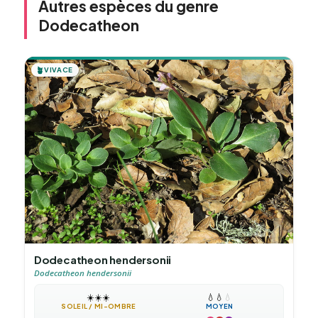
Autres espèces du genre
Dodecatheon
🪴
VIVACE
Dodecatheon hendersonii
Dodecatheon hendersonii
☀️
☀️
☀️
💧
💧
💧
SOLEIL / MI-OMBRE
MOYEN