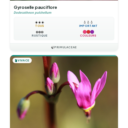
Gyroselle pauciflore
Dodecatheon pulchellum
☀️
☀️
☀️
💧
💧
💧
TOUS
IMPORTANT
❄️
❄️
❄️
RUSTIQUE
COULEURS
🍃
PRIMULACEAE
🪴
VIVACE