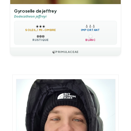
Gyroselle de jeffrey
Dodecatheon jeffreyi
☀️
☀️
☀️
💧
💧
💧
SOLEIL / MI-OMBRE
IMPORTANT
❄️
❄️
❄️
RUSTIQUE
BLANC
🍃
PRIMULACEAE