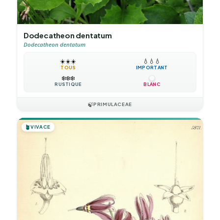
Dodecatheon dentatum
Dodecatheon dentatum
☀️
☀️
☀️
💧
💧
💧
TOUS
IMPORTANT
❄️
❄️
❄️
RUSTIQUE
BLANC
🍃
PRIMULACEAE
🪴
VIVACE