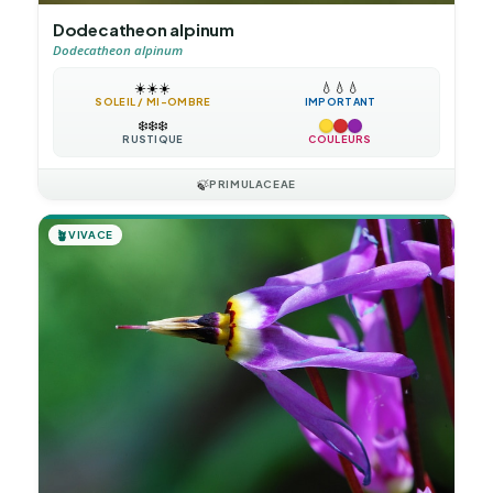
Dodecatheon alpinum
Dodecatheon alpinum
☀️
☀️
☀️
💧
💧
💧
SOLEIL / MI-OMBRE
IMPORTANT
❄️
❄️
❄️
RUSTIQUE
COULEURS
🍃
PRIMULACEAE
🪴
VIVACE