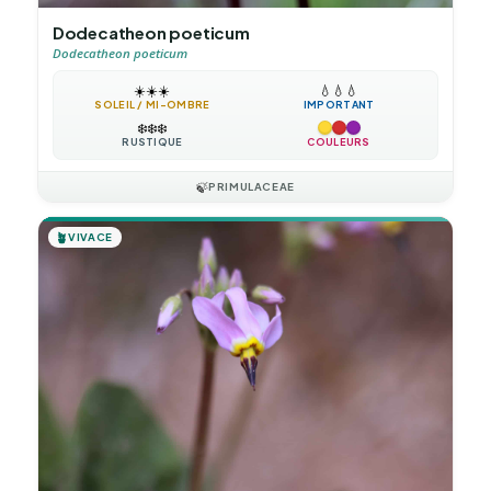
Dodecatheon poeticum
Dodecatheon poeticum
☀️
☀️
☀️
💧
💧
💧
SOLEIL / MI-OMBRE
IMPORTANT
❄️
❄️
❄️
RUSTIQUE
COULEURS
🍃
PRIMULACEAE
🪴
VIVACE