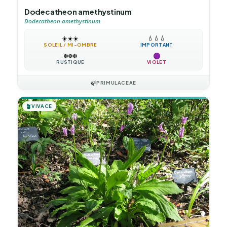
Dodecatheon amethystinum
Dodecatheon amethystinum
☀️
☀️
☀️
💧
💧
💧
SOLEIL / MI-OMBRE
IMPORTANT
❄️
❄️
❄️
RUSTIQUE
VIOLET
🍃
PRIMULACEAE
🪴
VIVACE