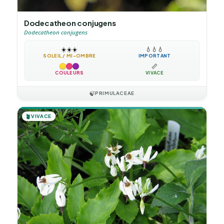
Dodecatheon conjugens
Dodecatheon conjugens
☀️
☀️
☀️
💧
💧
💧
SOLEIL / MI-OMBRE
IMPORTANT
📏
COULEURS
VIVACE
🍃
PRIMULACEAE
🪴
VIVACE