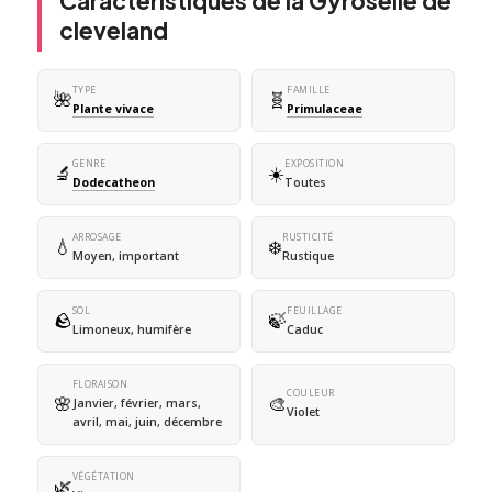
Caractéristiques de la Gyroselle de
cleveland
TYPE
FAMILLE
🌺
🧬
Plante vivace
Primulaceae
GENRE
EXPOSITION
🔬
☀️
Dodecatheon
Toutes
ARROSAGE
RUSTICITÉ
💧
❄️
Moyen, important
Rustique
SOL
FEUILLAGE
🪨
🍃
Limoneux, humifère
Caduc
FLORAISON
COULEUR
🌸
🎨
Janvier, février, mars,
Violet
avril, mai, juin, décembre
VÉGÉTATION
🌿