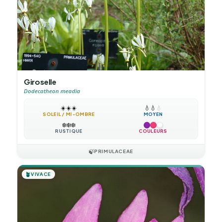
Giroselle
Dodecatheon meadia
☀️
☀️
☀️
💧
💧
💧
SOLEIL / MI-OMBRE
MOYEN
❄️
❄️
❄️
RUSTIQUE
COULEURS
🍃
PRIMULACEAE
🪴
VIVACE