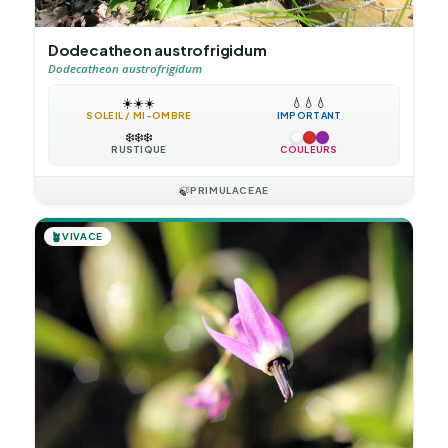
Dodecatheon austrofrigidum
Dodecatheon austrofrigidum
☀️
☀️
☀️
💧
💧
💧
SOLEIL / MI-OMBRE
IMPORTANT
❄️
❄️
❄️
RUSTIQUE
COULEURS
🍃
PRIMULACEAE
🪴
VIVACE