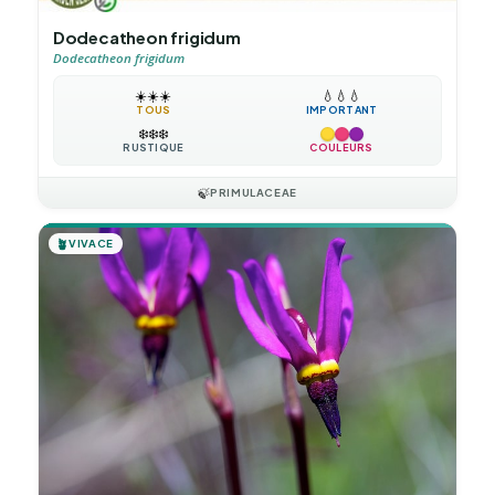
Dodecatheon frigidum
Dodecatheon frigidum
☀️
☀️
☀️
💧
💧
💧
TOUS
IMPORTANT
❄️
❄️
❄️
RUSTIQUE
COULEURS
🍃
PRIMULACEAE
🪴
VIVACE