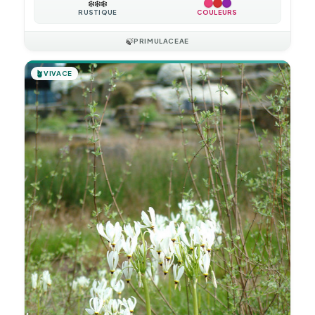
❄️
❄️
❄️
RUSTIQUE
COULEURS
🍃
PRIMULACEAE
🪴
VIVACE