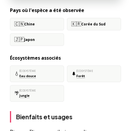
Pays où l'espèce a été observée
🇨🇳
🇰🇷
Chine
Corée du Sud
🇯🇵
Japon
Écosystèmes associés
ÉCOSYSTÈME
ÉCOSYSTÈME
💧
🌲
Eau douce
Forêt
ÉCOSYSTÈME
🌴
Jungle
Bienfaits et usages