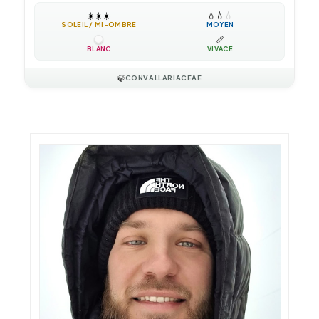
☀️
☀️
☀️
💧
💧
💧
SOLEIL / MI-OMBRE
MOYEN
📏
BLANC
VIVACE
🍃
CONVALLARIACEAE