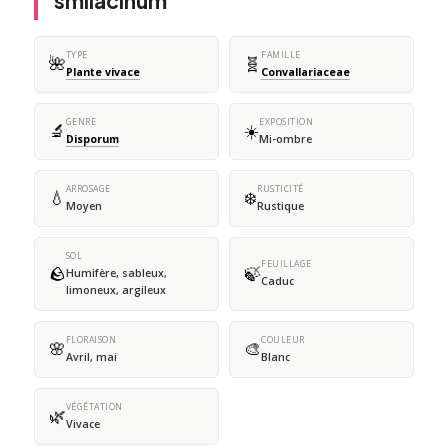
smilacinum
TYPE
FAMILLE
🌺
🧬
Plante vivace
Convallariaceae
GENRE
EXPOSITION
🔬
☀️
Disporum
Mi-ombre
ARROSAGE
RUSTICITÉ
💧
❄️
Moyen
Rustique
SOL
FEUILLAGE
🪨
🍃
Humifère, sableux,
Caduc
limoneux, argileux
FLORAISON
COULEUR
🌸
🎨
Avril, mai
Blanc
VÉGÉTATION
🌿
Vivace