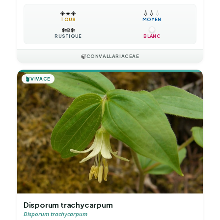
☀️
☀️
☀️
💧
💧
💧
TOUS
MOYEN
❄️
❄️
❄️
RUSTIQUE
BLANC
🍃
CONVALLARIACEAE
🪴
VIVACE
Disporum trachycarpum
Disporum trachycarpum