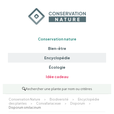
Conservation nature
Bien-être
Encyclopédie
Écologie
Idée cadeau
🔍
Rechercher une plante par nom ou critères
Conservation Nature
>
Biodiversité
>
Encyclopédie
des plantes
>
Convallariaceae
>
Disporum
>
Disporum smilacinum