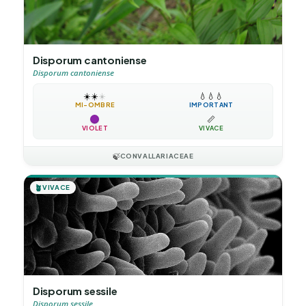
Disporum cantoniense
Disporum cantoniense
☀️
☀️
☀️
💧
💧
💧
MI-OMBRE
IMPORTANT
📏
VIOLET
VIVACE
🍃
CONVALLARIACEAE
🪴
VIVACE
Disporum sessile
Disporum sessile