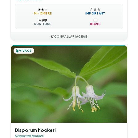
☀️
☀️
☀️
💧
💧
💧
MI-OMBRE
IMPORTANT
❄️
❄️
❄️
RUSTIQUE
BLANC
🍃
CONVALLARIACEAE
🪴
VIVACE
Disporum hookeri
Disporum hookeri