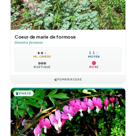
Coeur de marie de formose
Dicentra formosa
☀️
☀️
☀️
💧
💧
💧
MI-OMBRE
MOYEN
❄️
❄️
❄️
RUSTIQUE
ROSE
🍃
FUMARIACEAE
🪴
VIVACE