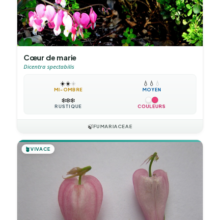
Cœur de marie
Dicentra spectabilis
☀️
☀️
☀️
💧
💧
💧
MI-OMBRE
MOYEN
❄️
❄️
❄️
RUSTIQUE
COULEURS
🍃
FUMARIACEAE
🪴
VIVACE