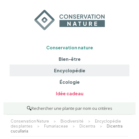
Conservation nature
Bien-être
Encyclopédie
Écologie
Idée cadeau
🔍
Rechercher une plante par nom ou critères
Conservation Nature
>
Biodiversité
>
Encyclopédie
des plantes
>
Fumariaceae
>
Dicentra
>
Dicentra
cucullaria