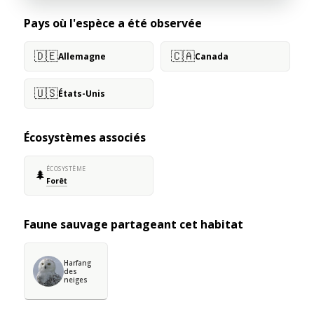
Pays où l'espèce a été observée
🇩🇪
🇨🇦
Allemagne
Canada
🇺🇸
États-Unis
Écosystèmes associés
ÉCOSYSTÈME
🌲
Forêt
Faune sauvage partageant cet habitat
Harfang
des
neiges