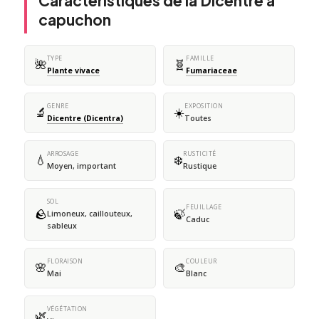
Caractéristiques de la Dicentre à
capuchon
TYPE
FAMILLE
🌺
🧬
Plante vivace
Fumariaceae
GENRE
EXPOSITION
🔬
☀️
Dicentre (Dicentra)
Toutes
ARROSAGE
RUSTICITÉ
💧
❄️
Moyen, important
Rustique
SOL
FEUILLAGE
🪨
🍃
Limoneux, caillouteux,
Caduc
sableux
FLORAISON
COULEUR
🌸
🎨
Mai
Blanc
VÉGÉTATION
🌿