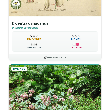
Dicentra canadensis
Dicentra canadensis
☀️
☀️
☀️
💧
💧
💧
MI-OMBRE
MOYEN
❄️
❄️
❄️
RUSTIQUE
COULEURS
🍃
FUMARIACEAE
🪴
VIVACE