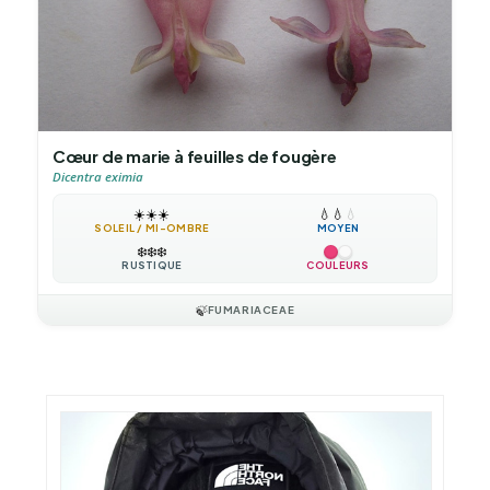
Cœur de marie à feuilles de fougère
Dicentra eximia
☀️
☀️
☀️
💧
💧
💧
SOLEIL / MI-OMBRE
MOYEN
❄️
❄️
❄️
RUSTIQUE
COULEURS
🍃
FUMARIACEAE