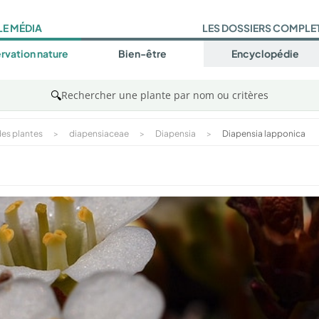
LE MÉDIA
LES DOSSIERS COMPLE
rvation nature
Bien-être
Encyclopédie
🔍
Rechercher une plante par nom ou critères
es plantes
>
diapensiaceae
>
Diapensia
>
Diapensia lapponica