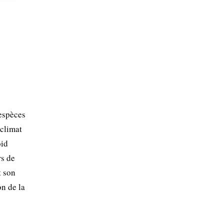
espèces
 climat
oid
rs de
t son
on de la