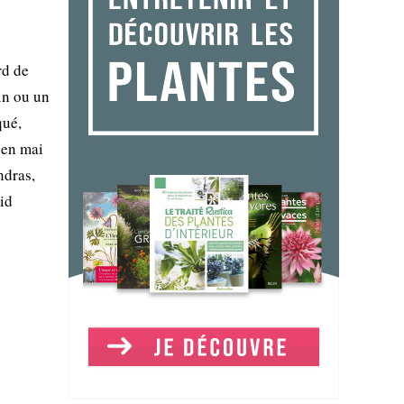
rd de
in ou un
qué,
 en mai
ndras,
id