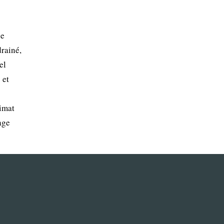
le
drainé,
el
 et
limat
age