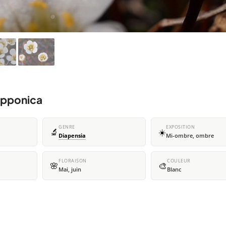
apponica
GENRE
EXPOSITION
🔬
☀️
Diapensia
Mi-ombre, ombre
FLORAISON
COULEUR
🌸
🎨
Mai, juin
Blanc