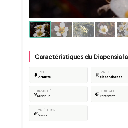
Caractéristiques du Diapensia l
TYPE
FAMILLE
🌲
🧬
Arbuste
diapensiaceae
RUSTICITÉ
FEUILLAGE
❄️
🍃
Rustique
Persistant
VÉGÉTATION
🌿
Vivace