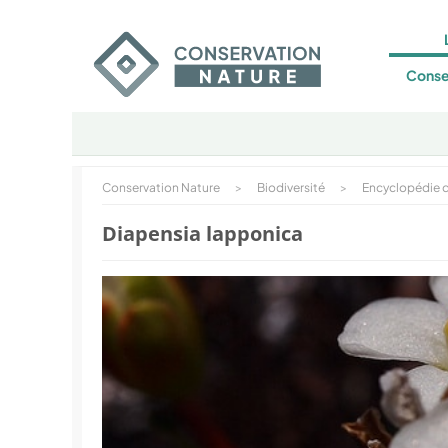
Conse
Conservation Nature
>
Biodiversité
>
Encyclopédie d
Diapensia lapponica