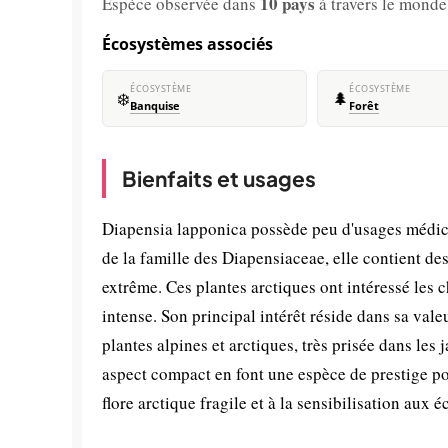
10 pays
Espèce observée dans
à travers le monde
Écosystèmes associés
ÉCOSYSTÈME
ÉCOSYSTÈME
❄️
🌲
Banquise
Forêt
Bienfaits et usages
Diapensia lapponica possède peu d'usages médic
de la famille des Diapensiaceae, elle contient de
extrême. Ces plantes arctiques ont intéressé les
intense. Son principal intérêt réside dans sa val
plantes alpines et arctiques, très prisée dans les 
aspect compact en font une espèce de prestige pou
flore arctique fragile et à la sensibilisation aux