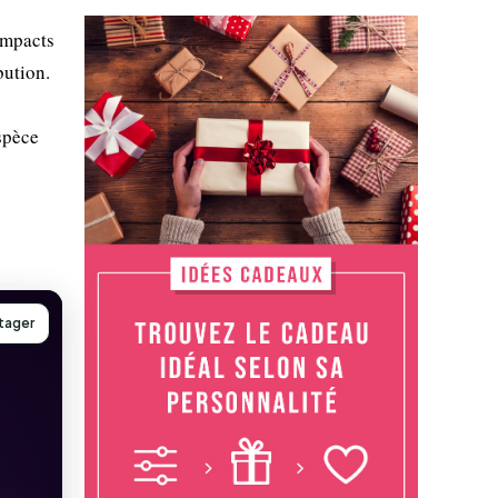
s
impacts
bution.
spèce