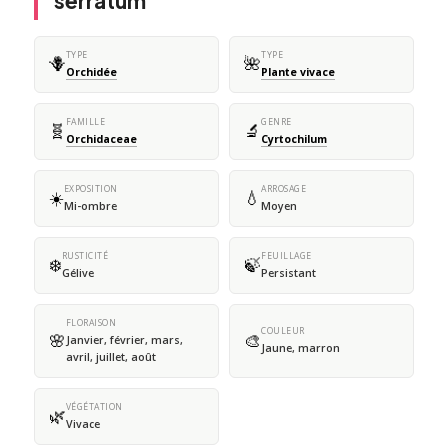
serratum
TYPE
TYPE
🪻
🌺
Orchidée
Plante vivace
FAMILLE
GENRE
🧬
🔬
Orchidaceae
Cyrtochilum
EXPOSITION
ARROSAGE
☀️
💧
Mi-ombre
Moyen
RUSTICITÉ
FEUILLAGE
❄️
🍃
Gélive
Persistant
FLORAISON
COULEUR
🌸
🎨
Janvier, février, mars,
Jaune, marron
avril, juillet, août
VÉGÉTATION
🌿
Vivace