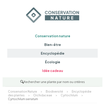
Conservation nature
Bien-être
Encyclopédie
Écologie
Idée cadeau
🔍
Rechercher une plante par nom ou critères
Conservation Nature
>
Biodiversité
>
Encyclopédie
des plantes
>
Orchidaceae
>
Cyrtochilum
>
Cyrtochilum serratum