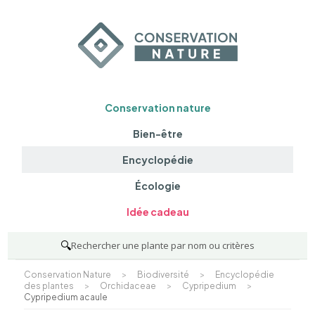
Conservation nature
Bien-être
Encyclopédie
Écologie
Idée cadeau
🔍
Rechercher une plante par nom ou critères
Conservation Nature
>
Biodiversité
>
Encyclopédie
des plantes
>
Orchidaceae
>
Cypripedium
>
Cypripedium acaule