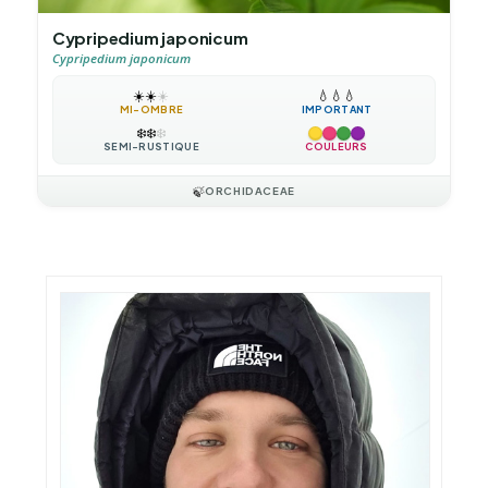
Cypripedium japonicum
Cypripedium japonicum
☀️
☀️
☀️
💧
💧
💧
MI-OMBRE
IMPORTANT
❄️
❄️
❄️
SEMI-RUSTIQUE
COULEURS
🍃
ORCHIDACEAE