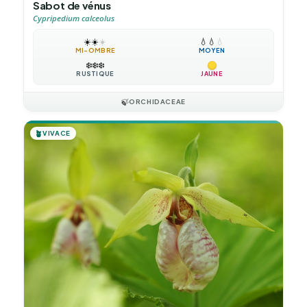
Sabot de vénus
Cypripedium calceolus
☀️
☀️
☀️
💧
💧
💧
MI-OMBRE
MOYEN
❄️
❄️
❄️
RUSTIQUE
JAUNE
🍃
ORCHIDACEAE
🪴
VIVACE