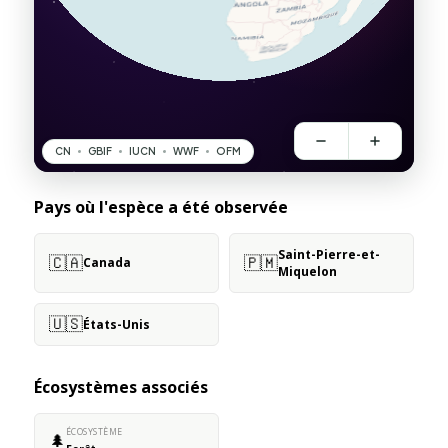
Pays où l'espèce a été observée
Saint-Pierre-et-
🇨🇦
🇵🇲
Canada
Miquelon
🇺🇸
États-Unis
Écosystèmes associés
ÉCOSYSTÈME
🌲