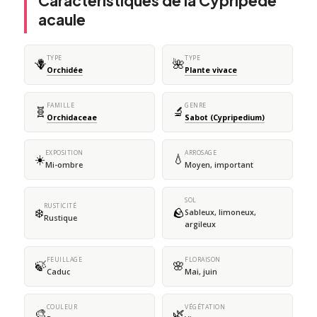
Caractéristiques de la Cypripède
acaule
TYPE
TYPE
🪻
🌺
Orchidée
Plante vivace
FAMILLE
GENRE
🧬
🔬
Orchidaceae
Sabot (Cypripedium)
EXPOSITION
ARROSAGE
☀️
💧
Mi-ombre
Moyen, important
SOL
RUSTICITÉ
❄️
🪨
Sableux, limoneux,
Rustique
argileux
FEUILLAGE
FLORAISON
🍃
🌸
Caduc
Mai, juin
COULEUR
VÉGÉTATION
🎨
🌿