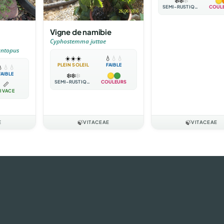
❄️
❄️
❄️
SEMI-RUSTIQUE
COUL
Vigne de namibie
Cyphostemma juttae
ntopus
☀️
☀️
☀️
💧
💧
💧
PLEIN SOLEIL
FAIBLE

💧
💧
FAIBLE
❄️
❄️
❄️
SEMI-RUSTIQUE
COULEURS
📏
IVACE
E
🍃
VITACEAE
🍃
VITACEAE