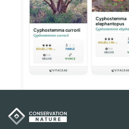
Cyphostemma
elephantopus
Cyphostemma elepha
Cyphostemma currorii
Cyphostemma currorii
☀️
☀️
☀️

SOLEIL / MI-OMBRE
☀️
☀️
☀️
💧
💧
💧
❄️
❄️
❄️
SOLEIL / MI-OMBRE
FAIBLE
GÉLIVE
V
❄️
❄️
❄️
📏
GÉLIVE
VIVACE
🍃
VITACEAE
🍃
VITACEA