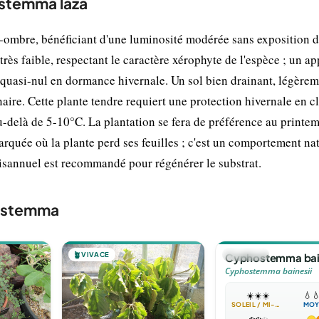
ostemma laza
ombre, bénéficiant d'une luminosité modérée sans exposition d
très faible, respectant le caractère xérophyte de l'espèce ; un ap
t quasi-nul en dormance hivernale. Un sol bien drainant, légère
naire. Cette plante tendre requiert une protection hivernale en c
u-delà de 5-10°C. La plantation se fera de préférence au printe
rquée où la plante perd ses feuilles ; c'est un comportement na
isannuel est recommandé pour régénérer le substrat.
hostemma
🪴
VIVACE
🪴
VIVACE
Cyphostemma bai
Cyphostemma bainesii
☀️
☀️
☀️
💧

SOLEIL / MI-OMBRE
MOY