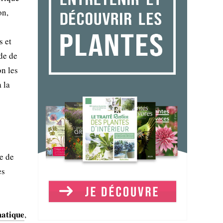
on,
s et
de de
on les
 la
e de
es
matique
,