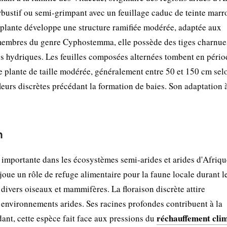
 arbustif ou semi-grimpant avec un feuillage caduc de teinte marr
 plante développe une structure ramifiée modérée, adaptée aux
embres du genre Cyphostemma, elle possède des tiges charnue
es hydriques. Les feuilles composées alternées tombent en pério
e plante de taille modérée, généralement entre 50 et 150 cm sel
leurs discrètes précédant la formation de baies. Son adaptation à
.
n
mportante dans les écosystèmes semi-arides et arides d'Afriqu
 joue un rôle de refuge alimentaire pour la faune locale durant l
divers oiseaux et mammifères. La floraison discrète attire
x environnements arides. Ses racines profondes contribuent à la
réchauffement cli
ndant, cette espèce fait face aux pressions du