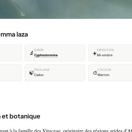
emma laza
GENRE
EXPOSITION
🔬
☀️
Cyphostemma
Mi-ombre
FEUILLAGE
COULEUR
🍃
🎨
Caduc
Marron
 et botanique
nt à la famille des Vitaceae, originaire des régions arides d'A