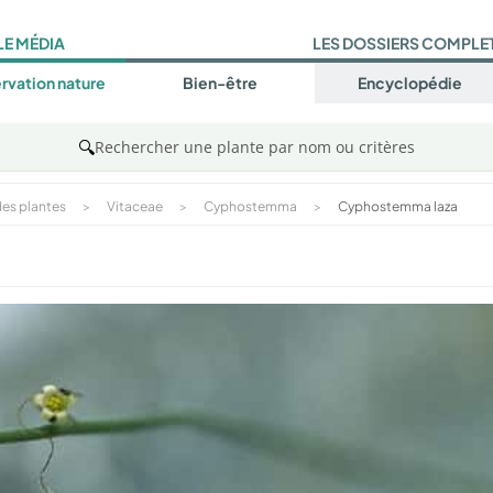
LE MÉDIA
LES DOSSIERS COMPLE
rvation nature
Bien-être
Encyclopédie
🔍
Rechercher une plante par nom ou critères
es plantes
>
Vitaceae
>
Cyphostemma
>
Cyphostemma laza