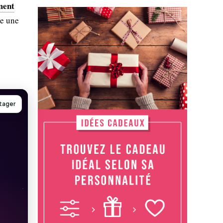
ment
e une