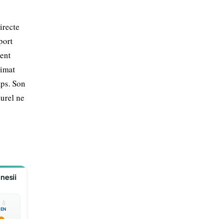
irecte
port
ment
limat
mps. Son
turel ne
nesii

💧
EN