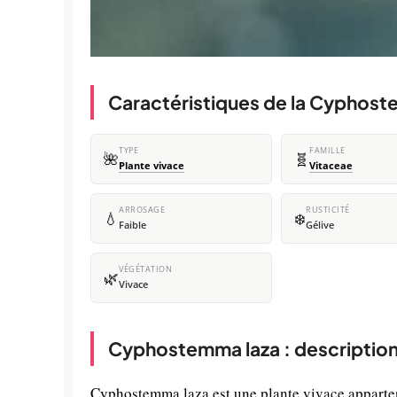
Caractéristiques de la Cyphost
TYPE
FAMILLE
🌺
🧬
Plante vivace
Vitaceae
ARROSAGE
RUSTICITÉ
💧
❄️
Faible
Gélive
VÉGÉTATION
🌿
Vivace
Cyphostemma laza : description
Cyphostemma laza est une plante vivace appartena