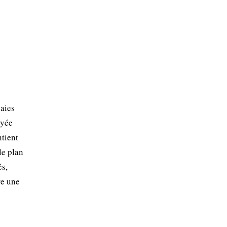
baies
oyée
ntient
le plan
és,
re une