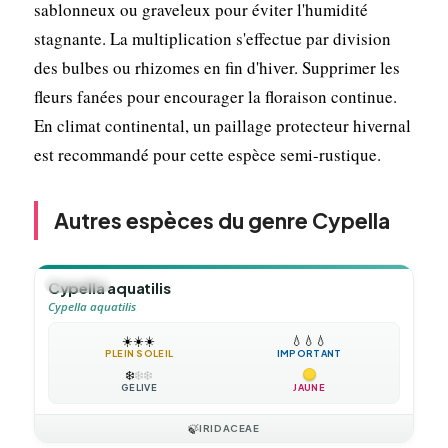
sablonneux ou graveleux pour éviter l'humidité
stagnante. La multiplication s'effectue par division
des bulbes ou rhizomes en fin d'hiver. Supprimer les
fleurs fanées pour encourager la floraison continue.
En climat continental, un paillage protecteur hivernal
est recommandé pour cette espèce semi-rustique.
Autres espèces du genre Cypella
🪴
VIVACE
Cypella aquatilis
Cypella aquatilis
☀️
☀️
☀️
💧
💧
💧
PLEIN SOLEIL
IMPORTANT
❄️
❄️
❄️
GÉLIVE
JAUNE
🍃
IRIDACEAE