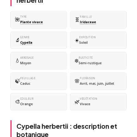
herbertii
TYPE
FAMILLE
🌺
🧬
Plante vivace
Iridaceae
GENRE
EXPOSITION
🔬
☀️
Cypella
Soleil
ARROSAGE
RUSTICITÉ
💧
❄️
Moyen
Semi-rustique
FEUILLAGE
FLORAISON
🍃
🌸
Caduc
Avril, mai, juin, juillet
COULEUR
VÉGÉTATION
🎨
🌿
Orange
Vivace
Cypella herbertii : description et
botanique