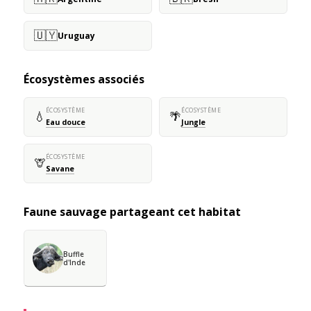
🇺🇾
Uruguay
Écosystèmes associés
ÉCOSYSTÈME
ÉCOSYSTÈME
💧
🌴
Eau douce
Jungle
ÉCOSYSTÈME
🦒
Savane
Faune sauvage partageant cet habitat
Buffle
d'Inde