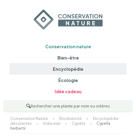
Conservation nature
Bien-être
Encyclopédie
Écologie
Idée cadeau
🔍
Rechercher une plante par nom ou critères
Conservation Nature
>
Biodiversité
>
Encyclopédie
des plantes
>
Iridaceae
>
Cypella
>
Cypella
herbertii