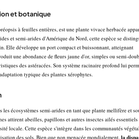
tion et botanique
opsis à feuilles entières, est une plante vivace herbacée appa
rides et semi-arides d'Amérique du Nord, cette espèce se disting
atin. Elle développe un port compact et buissonnant, atteignant
roduit une abondance de fleurs jaune d'or, simples ou semi-dou
éristiques des astéracées. Son système racinaire profond lui per
adaptation typique des plantes xérophytes.
n
s les écosystèmes semi-arides en tant que plante mellifère et so
es attirent abeilles, papillons et autres insectes ailés essentiels 
rsité locale. Cette espèce s'intègre dans les communautés végéta
la dispa
abilisation des sols. Bien que non menacée mondialement,