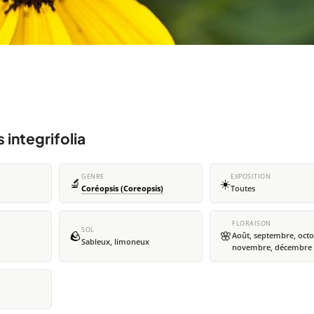
 integrifolia
GENRE
EXPOSITION
🔬
☀️
Coréopsis (Coreopsis)
Toutes
FLORAISON
SOL
🪨
🌸
Août, septembre, octo
Sableux, limoneux
novembre, décembre