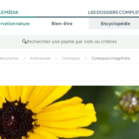
LE MÉDIA
LES DOSSIERS COMPLE
rvation nature
Bien-être
Encyclopédie
🔍
Rechercher une plante par nom ou critères
es plantes
>
Asteraceae
>
Coreopsis
>
Coreopsis integrifolia