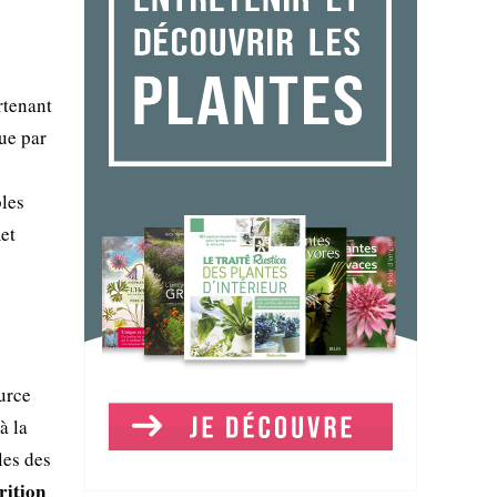
rtenant
ue par
bles
met
urce
à la
les des
rition