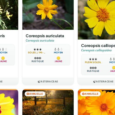
ris
Coreopsis auriculata
Coreopsis auriculata
Coreopsis calliop

💧
💧
☀️
☀️
☀️
💧
💧
💧
Coreopsis calliopsidea
MOYEN
SOLEIL / MI-OMBRE
MOYEN
❄️
❄️
❄️
☀️
☀️
☀️
💧

JAUNE
RUSTIQUE
JAUNE
PLEIN SOLEIL
MOY
❄️
❄️
❄️
RUSTIQUE
JAU
AE
🍃
ASTERACEAE
🍃
ASTERACEAE
🌻
ANNUELLE
🌻
ANNUELLE