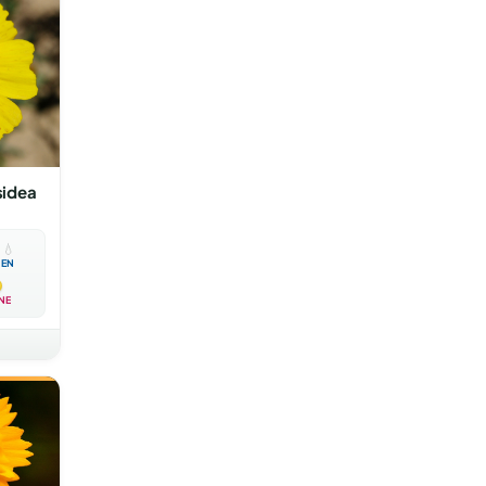
sidea

💧
EN
NE