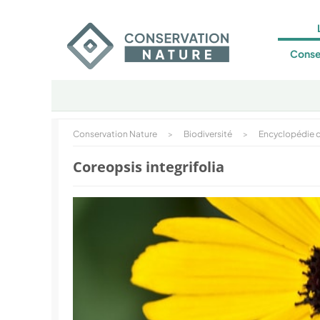
Conse
Conservation Nature
>
Biodiversité
>
Encyclopédie d
Coreopsis integrifolia