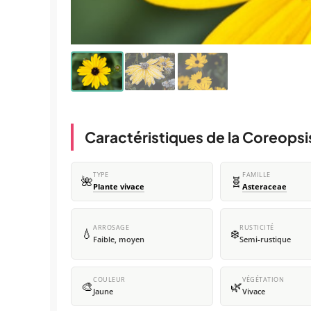
Caractéristiques de la Coreopsis
TYPE
FAMILLE
🌺
🧬
Plante vivace
Asteraceae
ARROSAGE
RUSTICITÉ
💧
❄️
Faible, moyen
Semi-rustique
COULEUR
VÉGÉTATION
🎨
🌿
Jaune
Vivace