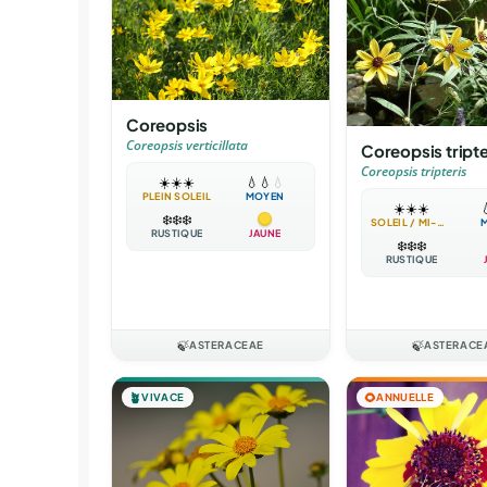
Coreopsis
Coreopsis verticillata
Coreopsis tripte
Coreopsis tripteris
☀️
☀️
☀️
💧
💧
💧
PLEIN SOLEIL
MOYEN
☀️
☀️
☀️

❄️
❄️
❄️
SOLEIL / MI-OMBRE
RUSTIQUE
JAUNE
❄️
❄️
❄️
RUSTIQUE
🍃
ASTERACEAE
🍃
ASTERACE
🪴
VIVACE
🌻
ANNUELLE