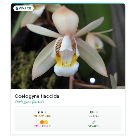
🪴
VIVACE
Coelogyne flaccida
Coelogyne flaccida
☀️
☀️
☀️
❄️
❄️
❄️
MI-OMBRE
GÉLIVE
📏
COULEURS
VIVACE