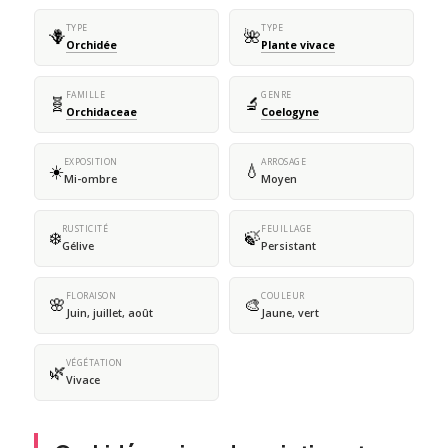
TYPE
TYPE
🪻
🌺
Orchidée
Plante vivace
FAMILLE
GENRE
🧬
🔬
Orchidaceae
Coelogyne
EXPOSITION
ARROSAGE
☀️
💧
Mi-ombre
Moyen
RUSTICITÉ
FEUILLAGE
❄️
🍃
Gélive
Persistant
FLORAISON
COULEUR
🌸
🎨
Juin, juillet, août
Jaune, vert
VÉGÉTATION
🌿
Vivace