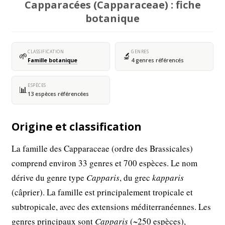
Capparacées (Capparaceae) : fiche
botanique
CLASSIFICATION
GENRES
🌱
🔬
Famille botanique
4 genres référencés
ESPÈCES
📊
13 espèces référencées
Origine et classification
La famille des Capparaceae (ordre des Brassicales)
comprend environ 33 genres et 700 espèces. Le nom
dérive du genre type
Capparis
, du grec
kapparis
(câprier). La famille est principalement tropicale et
subtropicale, avec des extensions méditerranéennes. Les
genres principaux sont
Capparis
(~250 espèces),