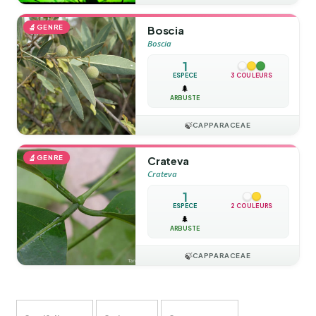
🔬
GENRE
Boscia
Boscia
1
ESPÈCE
3 COULEURS
🌲
ARBUSTE
🍃
CAPPARACEAE
🔬
GENRE
Crateva
Crateva
1
ESPÈCE
2 COULEURS
🌲
ARBUSTE
🍃
CAPPARACEAE