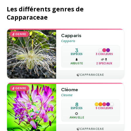
Les différents genres de
Capparaceae
🔬
GENRE
Capparis
Capparis
3
ESPÈCES
3 COULEURS
🌲
🌱
💊
ARBUSTE
2 SPÉCIAUX
🍃
CAPPARACEAE
🔬
GENRE
Cléome
Cleome
8
ESPÈCES
5 COULEURS
🌻
ANNUELLE
🍃
CAPPARACEAE