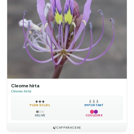
Cleome hirta
Cleome hirta
☀️
☀️
☀️
💧
💧
💧
PLEIN SOLEIL
IMPORTANT
❄️
❄️
❄️
GÉLIVE
COULEURS
🍃
CAPPARACEAE