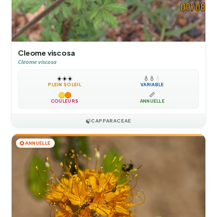
Cleome viscosa
Cleome viscosa
☀️
☀️
☀️
💧
💧
💧
PLEIN SOLEIL
VARIABLE
📏
COULEURS
ANNUELLE
🍃
CAPPARACEAE
🌻
ANNUELLE