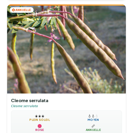
🌻
ANNUELLE
Cleome serrulata
Cleome serrulata
☀️
☀️
☀️
💧
💧
💧
PLEIN SOLEIL
MOYEN
📏
ROSE
ANNUELLE