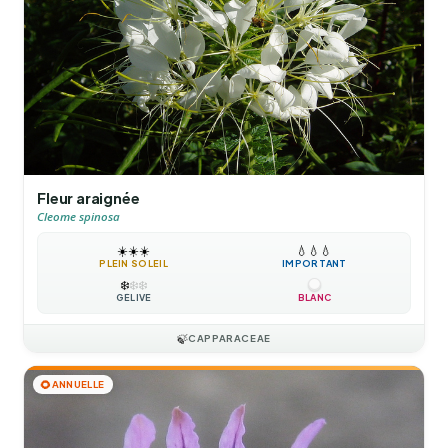
Fleur araignée
Cleome spinosa
☀️
☀️
☀️
💧
💧
💧
PLEIN SOLEIL
IMPORTANT
❄️
❄️
❄️
GÉLIVE
BLANC
🍃
CAPPARACEAE
🌻
ANNUELLE