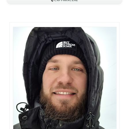
🍃
CAPPARACEAE