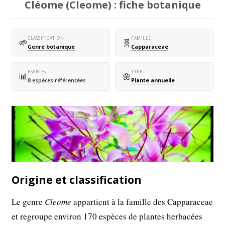
Cléome (Cleome) : fiche botanique
CLASSIFICATION
FAMILLE
🌱
🧬
Genre botanique
Capparaceae
ESPÈCES
TYPE
📊
🌼
8 espèces référencées
Plante annuelle
Origine et classification
Le genre
Cleome
appartient à la famille des Capparaceae
et regroupe environ 170 espèces de plantes herbacées