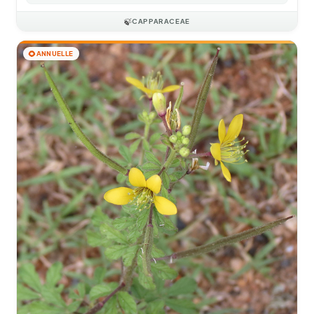
🍃
CAPPARACEAE
🌻
ANNUELLE