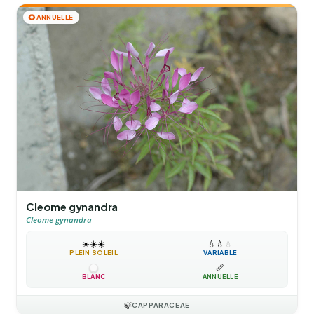
🌻
ANNUELLE
Cleome gynandra
Cleome gynandra
☀️
☀️
☀️
💧
💧
💧
PLEIN SOLEIL
VARIABLE
📏
BLANC
ANNUELLE
🍃
CAPPARACEAE