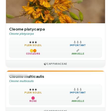
Cleome platycarpa
Cleome platycarpa
☀️
☀️
☀️
💧
💧
💧
PLEIN SOLEIL
IMPORTANT
📏
COULEURS
ANNUELLE
🍃
CAPPARACEAE
🌻
ANNUELLE
Cleome multicaulis
Cleome multicaulis
☀️
☀️
☀️
💧
💧
💧
PLEIN SOLEIL
IMPORTANT
📏
ROSE
ANNUELLE