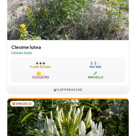
Cleome lutea
Cleome lutea
☀️
☀️
☀️
💧
💧
💧
PLEIN SOLEIL
MOYEN
📏
COULEURS
ANNUELLE
🍃
CAPPARACEAE
🌻
ANNUELLE