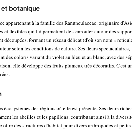
n et botanique
ace appartenant à la famille des Ranunculaceae, originaire d'Asi
es et flexibles qui lui permettent de s'enrouler autour des suppor
nt découpées, formant un réseau délicat (d'où son nom « reticula
teur selon les conditions de culture. Ses fleurs spectaculaires,
t des coloris variant du violet au bleu et au blanc, avec des sé
aison, elle développe des fruits plumeux très décoratifs. C'est u
rées.
n
es écosystèmes des régions où elle est présente. Ses fleurs riche
ent les abeilles et les papillons, contribuant ainsi à la diversit
 offre des structures d'habitat pour divers arthropodes et petits