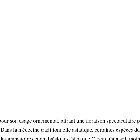
pour son usage ornemental, offrant une floraison spectaculaire 
s. Dans la médecine traditionnelle asiatique, certaines espèces d
-inflammatoires et analgésiques, bien que C. reticulata soit moi