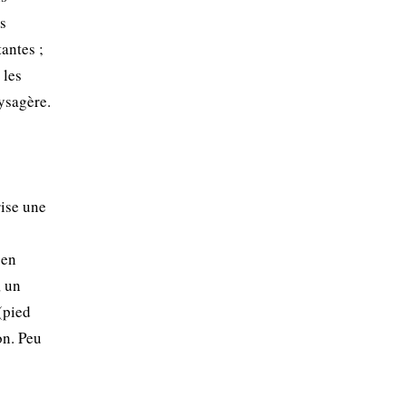
s
tantes ;
 les
aysagère.
rise une
 en
, un
(pied
on. Peu