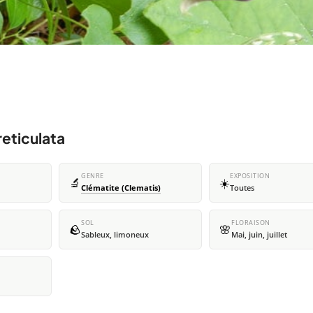
reticulata
GENRE
EXPOSITION
🔬
☀️
Clématite (Clematis)
Toutes
SOL
FLORAISON
🪨
🌸
Sableux, limoneux
Mai, juin, juillet