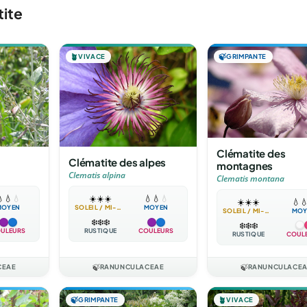
tite
🪴
VIVACE
🍃
GRIMPANTE
Clématite des
Clématite des alpes
montagnes
Clematis alpina
Clematis montana

💧
💧
☀️
☀️
☀️
💧
💧
💧
☀️
☀️
☀️
💧

MOYEN
SOLEIL / MI-OMBRE
MOYEN
SOLEIL / MI-OMBRE
MOY
❄️
❄️
❄️
❄️
❄️
❄️
ULEURS
RUSTIQUE
COULEURS
RUSTIQUE
COUL
CEAE
🍃
RANUNCULACEAE
🍃
RANUNCULACE
🍃
GRIMPANTE
🪴
VIVACE