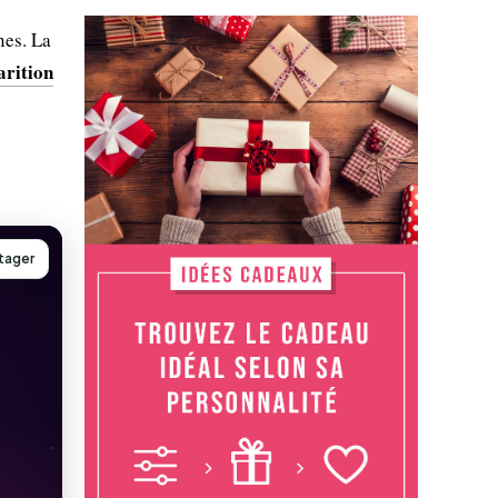
nes. La
arition