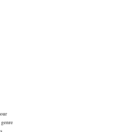
pour
u genre
ns