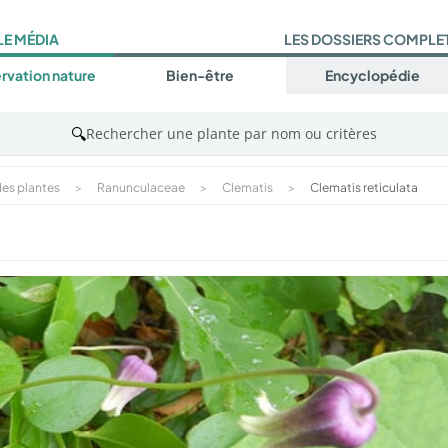
LE MÉDIA
LES DOSSIERS COMPLE
rvation nature
Bien-être
Encyclopédie
🔍
Rechercher une plante par nom ou critères
es plantes
>
Ranunculaceae
>
Clematis
>
Clematis reticulata