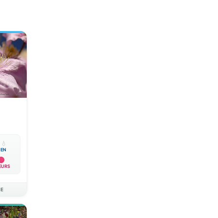

💧
EN
EURS
AE