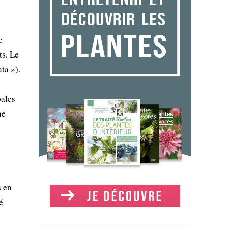
e
ts. Le
ta »).
pales
ne
s en
é