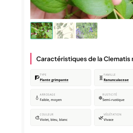
Caractéristiques de la Clematis 
TYPE
FAMILLE
🧗
🧬
Plante grimpante
Ranunculaceae
ARROSAGE
RUSTICITÉ
💧
❄️
Faible, moyen
Semi-rustique
COULEUR
VÉGÉTATION
🎨
🌿
Violet, bleu, blanc
Vivace