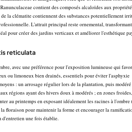
s Ranunculaceae contient des composés alcaloïdes aux propriété
s de la clématite contiennent des substances potentiellement irri
rofessionnelle. L'attrait principal reste ornemental, transformant
idéal pour créer des jardins verticaux et améliorer l'esthétique p
is reticulata
ombre, avec une préférence pour l'exposition lumineuse qui favo
leux ou limoneux bien drainés, essentiels pour éviter l'asphyxie
 moyens : un arrosage régulier lors de la plantation, puis modéré
t aux régions ayant des hivers doux à modérés ; en zones froides
nter au printemps en exposant idéalement les racines à l'ombre 
 la floraison pour maintenir la forme et encourager la ramificati
d'entretien une fois établie.