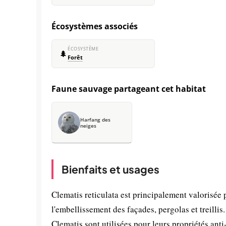
Écosystèmes associés
ÉCOSYSTÈME
🌲
Forêt
Faune sauvage partageant cet habitat
Harfang des
neiges
Bienfaits et usages
Clematis reticulata est principalement valorisée 
l'embellissement des façades, pergolas et treilli
Clematis sont utilisées pour leurs propriétés anti