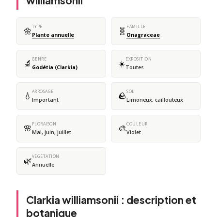
williamsonii
TYPE
FAMILLE
🌼
🧬
Plante annuelle
Onagraceae
GENRE
EXPOSITION
🔬
☀️
Godétia (Clarkia)
Toutes
ARROSAGE
SOL
💧
🪨
Important
Limoneux, caillouteux
FLORAISON
COULEUR
🌸
🎨
Mai, juin, juillet
Violet
VÉGÉTATION
🌿
Annuelle
Clarkia williamsonii : description et
botanique