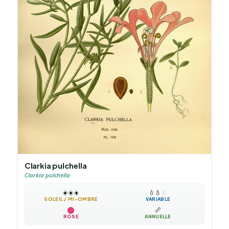
Clarkia pulchella
Clarkia pulchella
☀️
☀️
☀️
💧
💧
💧
SOLEIL / MI-OMBRE
VARIABLE
📏
ROSE
ANNUELLE