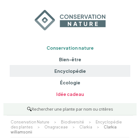
Conservation nature
Bien-être
Encyclopédie
Écologie
Idée cadeau
🔍
Rechercher une plante par nom ou critères
Conservation Nature
>
Biodiversité
>
Encyclopédie
des plantes
>
Onagraceae
>
Clarkia
>
Clarkia
williamsonii