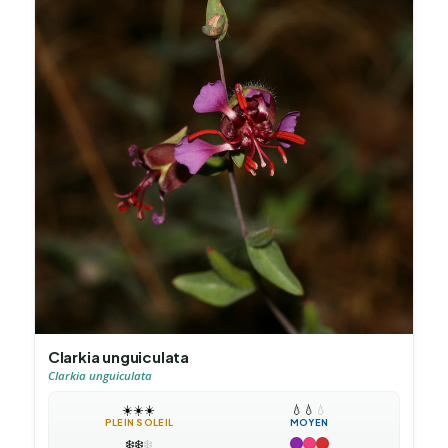
Clarkia unguiculata
Clarkia unguiculata
☀️
☀️
☀️
💧
💧
💧
PLEIN SOLEIL
MOYEN
❄️
❄️
❄️