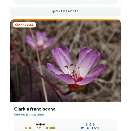
🍃
ONAGRACEAE
🌻
ANNUELLE
Clarkia franciscana
Clarkia franciscana
☀️
☀️
☀️
💧
💧
💧
SOLEIL / MI-OMBRE
IMPORTANT