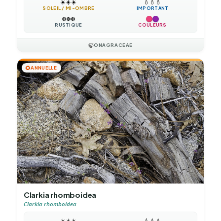
☀️
☀️
☀️
💧
💧
💧
SOLEIL / MI-OMBRE
IMPORTANT
❄️
❄️
❄️
RUSTIQUE
COULEURS
🍃
ONAGRACEAE
🌻
ANNUELLE
Clarkia rhomboidea
Clarkia rhomboidea
☀️
☀️
☀️
💧
💧
💧