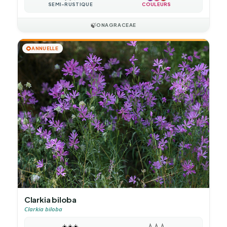
SEMI-RUSTIQUE
COULEURS
🍃
ONAGRACEAE
🌻
ANNUELLE
Clarkia biloba
Clarkia biloba
☀️
☀️
☀️
💧
💧
💧