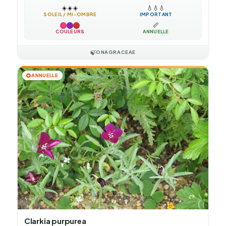
☀️
☀️
☀️
💧
💧
💧
SOLEIL / MI-OMBRE
IMPORTANT
📏
COULEURS
ANNUELLE
🍃
ONAGRACEAE
🌻
ANNUELLE
Clarkia purpurea