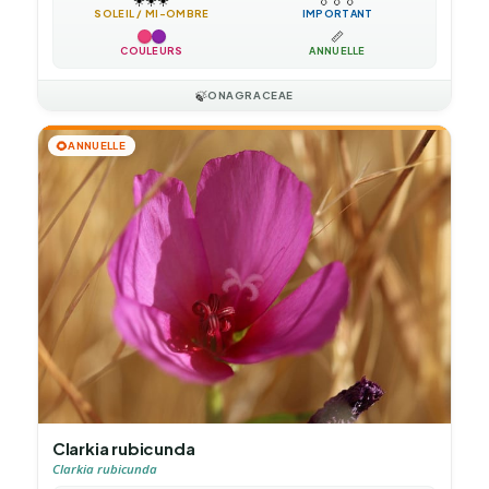
SOLEIL / MI-OMBRE
IMPORTANT
📏
COULEURS
ANNUELLE
🍃
ONAGRACEAE
🌻
ANNUELLE
Clarkia rubicunda
Clarkia rubicunda