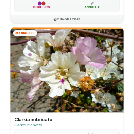
📏
COULEURS
ANNUELLE
🍃
ONAGRACEAE
🌻
ANNUELLE
Clarkia imbricata
Clarkia imbricata