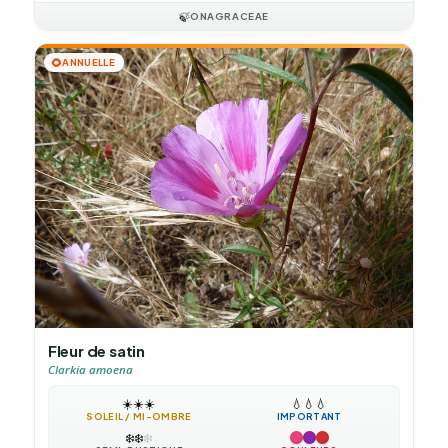
🍃
ONAGRACEAE
🌻
ANNUELLE
Fleur de satin
Clarkia amoena
☀️
☀️
☀️
💧
💧
💧
SOLEIL / MI-OMBRE
IMPORTANT
❄️
❄️
❄️