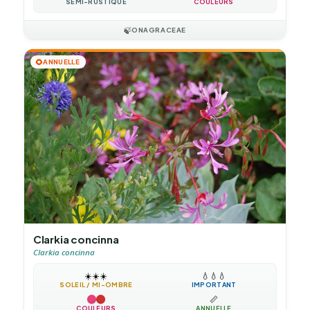
SEMI-RUSTIQUE
COULEURS
🍃
ONAGRACEAE
🌻
ANNUELLE
Clarkia concinna
Clarkia concinna
☀️
☀️
☀️
💧
💧
💧
SOLEIL / MI-OMBRE
IMPORTANT
📏
COULEURS
ANNUELLE