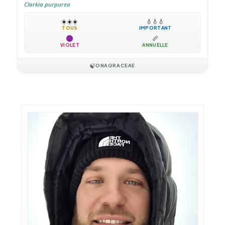
Clarkia purpurea
☀️
☀️
☀️
💧
💧
💧
TOUS
IMPORTANT
📏
VIOLET
ANNUELLE
🍃
ONAGRACEAE