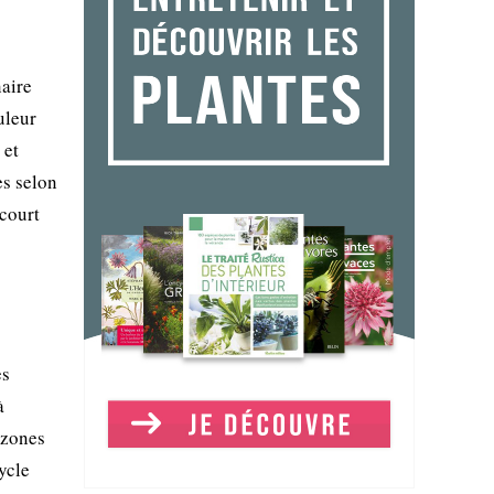
naire
uleur
 et
es selon
 court
es
à
 zones
ycle