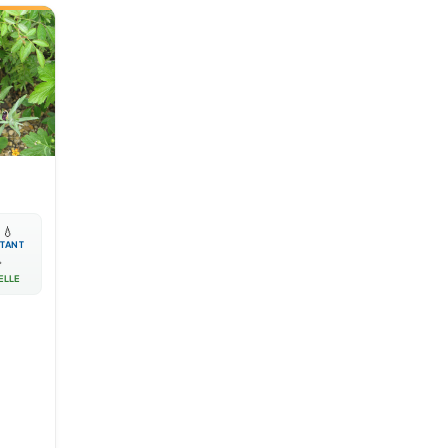

💧
TANT

ELLE