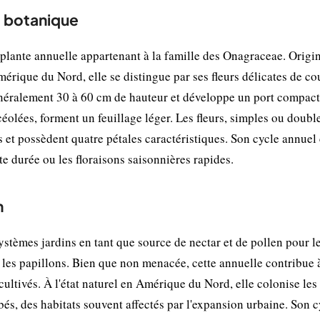
t botanique
 plante annuelle appartenant à la famille des Onagraceae. Origi
érique du Nord, elle se distingue par ses fleurs délicates de co
généralement 30 à 60 cm de hauteur et développe un port compact
ncéolées, forment un feuillage léger. Les fleurs, simples ou doubl
s et possèdent quatre pétales caractéristiques. Son cycle annuel
te durée ou les floraisons saisonnières rapides.
n
ystèmes jardins en tant que source de nectar et de pollen pour l
t les papillons. Bien que non menacée, cette annuelle contribue 
cultivés. À l'état naturel en Amérique du Nord, elle colonise les
urbés, des habitats souvent affectés par l'expansion urbaine. Son c