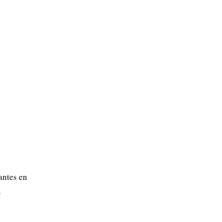
antes en
u