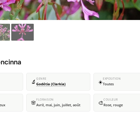
oncinna
GENRE
EXPOSITION
🔬
☀️
Godétia (Clarkia)
Toutes
FLORAISON
COULEUR
🌸
🎨
teux
Avril, mai, juin, juillet, août
Rose, rouge