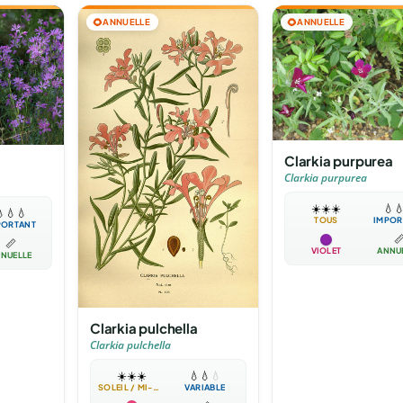
🌻
ANNUELLE
🌻
ANNUELLE
Clarkia purpurea
Clarkia purpurea
☀️
☀️
☀️
💧


💧
💧
TOUS
IMPOR
PORTANT

📏
VIOLET
ANNU
NUELLE
Clarkia pulchella
Clarkia pulchella
☀️
☀️
☀️
💧
💧
💧
SOLEIL / MI-OMBRE
VARIABLE