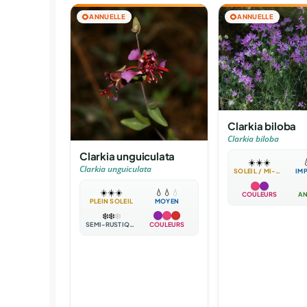
🌻
ANNUELLE
🌻
ANNUELLE
Clarkia biloba
Clarkia biloba
Clarkia unguiculata
☀️
☀️
☀️

Clarkia unguiculata
SOLEIL / MI-OMBRE
IM
☀️
☀️
☀️
💧
💧
💧
COULEURS
AN
PLEIN SOLEIL
MOYEN
❄️
❄️
❄️
SEMI-RUSTIQUE
COULEURS