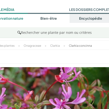
LE MÉDIA
LES DOSSIERS COMPLE
rvation nature
Bien-être
Encyclopédie
🔍
Rechercher une plante par nom ou critères
es plantes
>
Onagraceae
>
Clarkia
>
Clarkia concinna