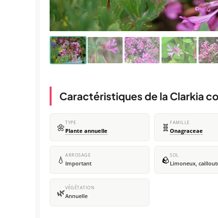
Caractéristiques de la Clarkia c
TYPE
FAMILLE
🌼
🧬
Plante annuelle
Onagraceae
ARROSAGE
SOL
💧
🪨
Important
Limoneux, caillou
VÉGÉTATION
🌿
Annuelle