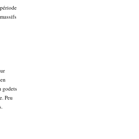
 période
 massifs
our
 en
n godets
e. Peu
s.