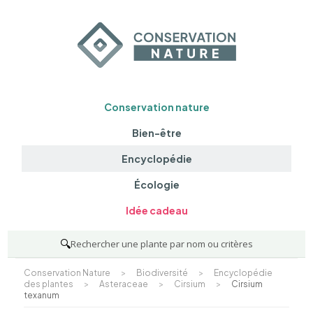
Conservation nature
Bien-être
Encyclopédie
Écologie
Idée cadeau
🔍
Rechercher une plante par nom ou critères
Conservation Nature
>
Biodiversité
>
Encyclopédie
des plantes
>
Asteraceae
>
Cirsium
>
Cirsium
texanum