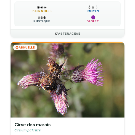
☀️
☀️
☀️
💧
💧
💧
PLEIN SOLEIL
MOYEN
❄️
❄️
❄️
RUSTIQUE
VIOLET
🍃
ASTERACEAE
🌻
ANNUELLE
Cirse des marais
Cirsium palustre