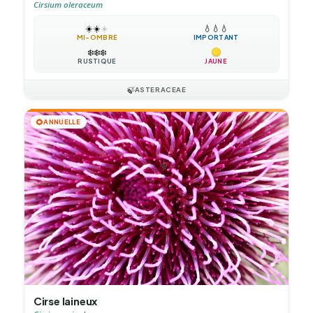
Cirsium oleraceum
☀️
☀️
☀️
💧
💧
💧
MI-OMBRE
IMPORTANT
❄️
❄️
❄️
RUSTIQUE
JAUNE
🍃
ASTERACEAE
🌻
ANNUELLE
Cirse laineux