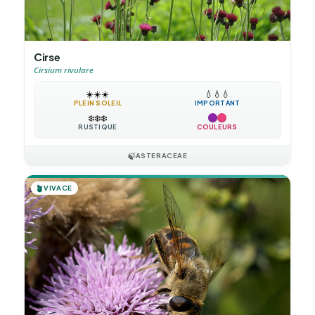
Cirse
Cirsium rivulare
☀️
☀️
☀️
💧
💧
💧
PLEIN SOLEIL
IMPORTANT
❄️
❄️
❄️
RUSTIQUE
COULEURS
🍃
ASTERACEAE
🪴
VIVACE