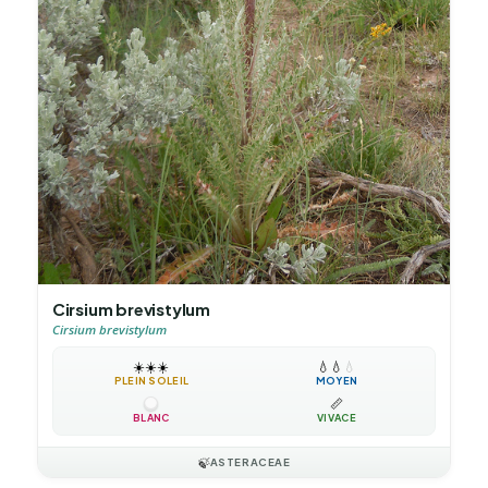
Cirsium brevistylum
Cirsium brevistylum
☀️
☀️
☀️
💧
💧
💧
PLEIN SOLEIL
MOYEN
📏
BLANC
VIVACE
🍃
ASTERACEAE