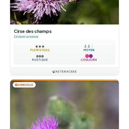
Cirse des champs
Cirsium arvense
☀️
☀️
☀️
💧
💧
💧
PLEIN SOLEIL
MOYEN
❄️
❄️
❄️
RUSTIQUE
COULEURS
🍃
ASTERACEAE
🌻
ANNUELLE