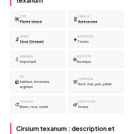
texanum
TYPE
FAMILLE
🌺
🧬
Plante vivace
Asteraceae
GENRE
EXPOSITION
🔬
☀️
Cirse (Cirsium)
Toutes
ARROSAGE
RUSTICITÉ
💧
❄️
Important
Rustique
SOL
FLORAISON
🪨
🌸
Sableux, limoneux,
Avril, mai, juin, juillet
argileux
COULEUR
VÉGÉTATION
🎨
🌿
Blanc, rose, violet
Vivace
Cirsium texanum : description et