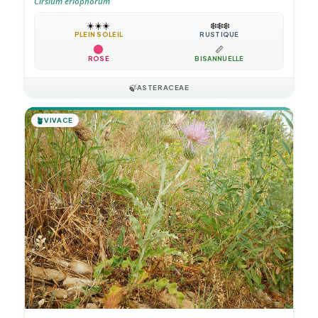
Cirsium eriophorum
☀️
☀️
☀️
❄️
❄️
❄️
PLEIN SOLEIL
RUSTIQUE
📏
ROSE
BISANNUELLE
🍃
ASTERACEAE
🪴
VIVACE