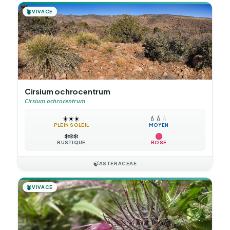
🪴
VIVACE
Cirsium ochrocentrum
Cirsium ochrocentrum
☀️
☀️
☀️
💧
💧
💧
PLEIN SOLEIL
MOYEN
❄️
❄️
❄️
RUSTIQUE
ROSE
🍃
ASTERACEAE
🪴
VIVACE