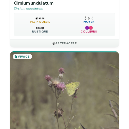
Cirsium undulatum
Cirsium undulatum
☀️
☀️
☀️
💧
💧
💧
PLEIN SOLEIL
MOYEN
❄️
❄️
❄️
RUSTIQUE
COULEURS
🍃
ASTERACEAE
🪴
VIVACE