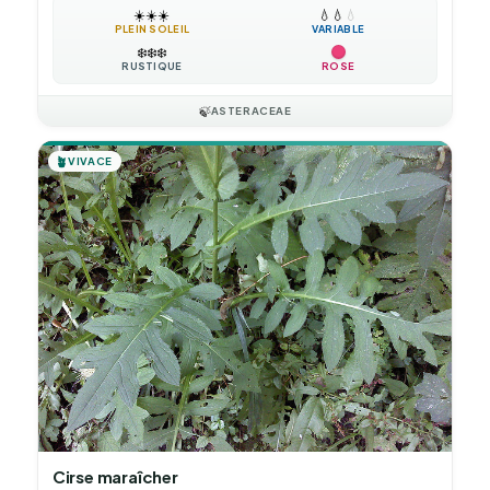
☀️
☀️
☀️
💧
💧
💧
PLEIN SOLEIL
VARIABLE
❄️
❄️
❄️
RUSTIQUE
ROSE
🍃
ASTERACEAE
🪴
VIVACE
Cirse maraîcher