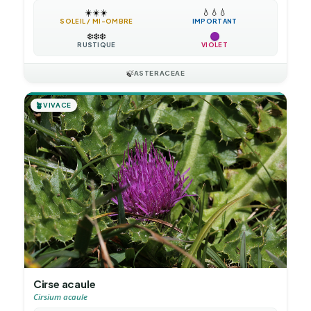
☀️
☀️
☀️
💧
💧
💧
SOLEIL / MI-OMBRE
IMPORTANT
❄️
❄️
❄️
RUSTIQUE
VIOLET
🍃
ASTERACEAE
🪴
VIVACE
Cirse acaule
Cirsium acaule