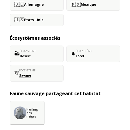
🇩🇪
🇲🇽
Allemagne
Mexique
🇺🇸
États-Unis
Écosystèmes associés
ÉCOSYSTÈME
ÉCOSYSTÈME
🏜️
🌲
Désert
Forêt
ÉCOSYSTÈME
🦒
Savane
Faune sauvage partageant cet habitat
Harfang
des
neiges