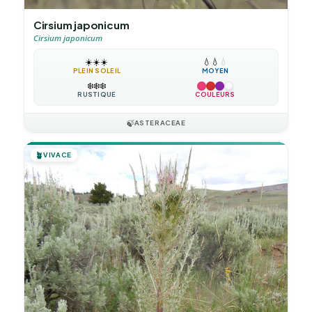
Cirsium japonicum
Cirsium japonicum
☀️
☀️
☀️
💧
💧
💧
PLEIN SOLEIL
MOYEN
❄️
❄️
❄️
RUSTIQUE
COULEURS
🍃
ASTERACEAE
🪴
VIVACE