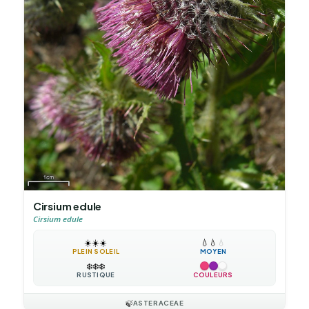
Cirsium edule
Cirsium edule
☀️
☀️
☀️
💧
💧
💧
PLEIN SOLEIL
MOYEN
❄️
❄️
❄️
RUSTIQUE
COULEURS
🍃
ASTERACEAE