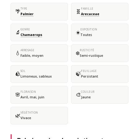
TYPE
FAMILLE
🌴
🧬
Palmier
Arecaceae
GENRE
EXPOSITION
🔬
☀️
Chamaerops
Toutes
ARROSAGE
RUSTICITÉ
💧
❄️
Faible, moyen
Semi-rustique
SOL
FEUILLAGE
🪨
🍃
Limoneux, sableux
Persistant
FLORAISON
COULEUR
🌸
🎨
Avril, mai, juin
Jaune
VÉGÉTATION
🌿
Vivace