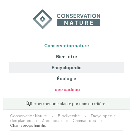
Conservation nature
Bien-être
Encyclopédie
Écologie
Idée cadeau
🔍
Rechercher une plante par nom ou critères
Conservation Nature
>
Biodiversité
>
Encyclopédie
des plantes
>
Arecaceae
>
Chamaerops
>
Chamaerops humilis