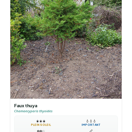
Faux thuya
Chamaecyparis thyoides
☀️
☀️
☀️
💧
💧
💧
PLEIN SOLEIL
IMPORTANT
❄️
❄️
❄️
📏