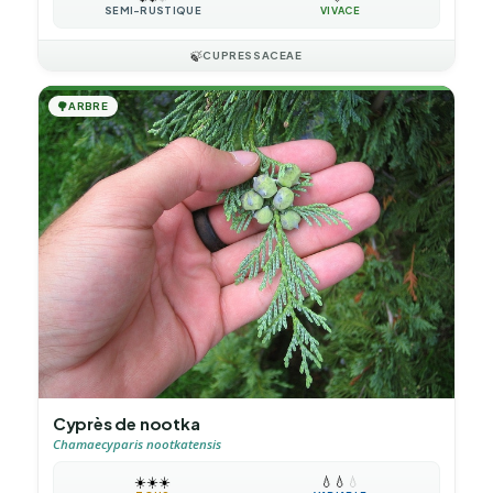
SEMI-RUSTIQUE
VIVACE
🍃
CUPRESSACEAE
🌳
ARBRE
Cyprès de nootka
Chamaecyparis nootkatensis
☀️
☀️
☀️
💧
💧
💧