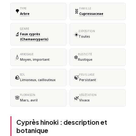
TYPE
FAMILLE
🌳
🧬
Arbre
Cupressaceae
GENRE
EXPOSITION
🔬
☀️
Faux cyprès
Toutes
(Chamaecyparis)
ARROSAGE
RUSTICITÉ
💧
❄️
Moyen, important
Rustique
SOL
FEUILLAGE
🪨
🍃
Limoneux, caillouteux
Persistant
FLORAISON
VÉGÉTATION
🌸
🌿
Mars, avril
Vivace
Cyprès hinoki : description et
botanique