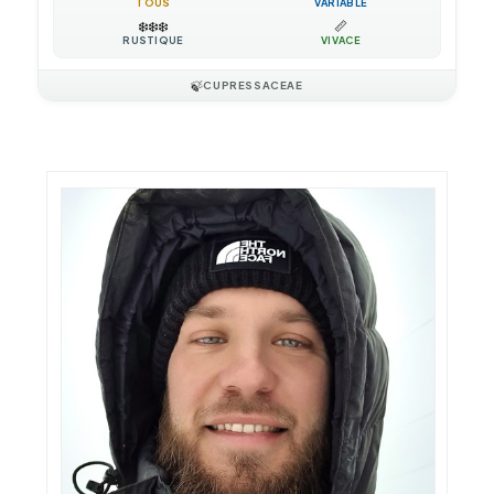
TOUS
VARIABLE
❄️
❄️
❄️
📏
RUSTIQUE
VIVACE
🍃
CUPRESSACEAE