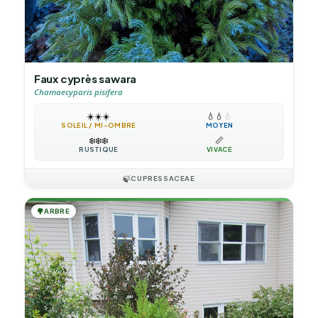
Faux cyprès sawara
Chamaecyparis pisifera
☀️
☀️
☀️
💧
💧
💧
SOLEIL / MI-OMBRE
MOYEN
❄️
❄️
❄️
📏
RUSTIQUE
VIVACE
🍃
CUPRESSACEAE
🌳
ARBRE