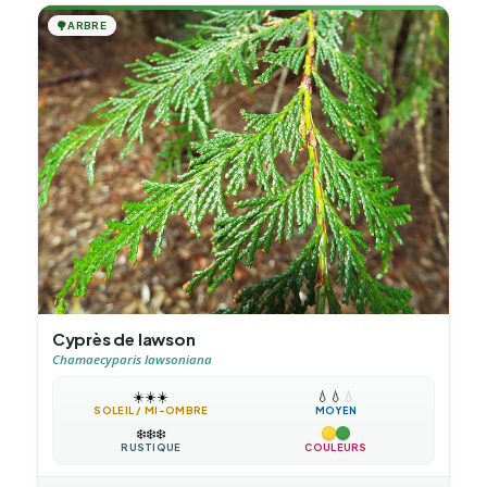
🌳
ARBRE
Cyprès de lawson
Chamaecyparis lawsoniana
☀️
☀️
☀️
💧
💧
💧
SOLEIL / MI-OMBRE
MOYEN
❄️
❄️
❄️
RUSTIQUE
COULEURS