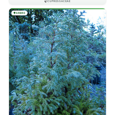
🍃
CUPRESSACEAE
🌳
ARBRE