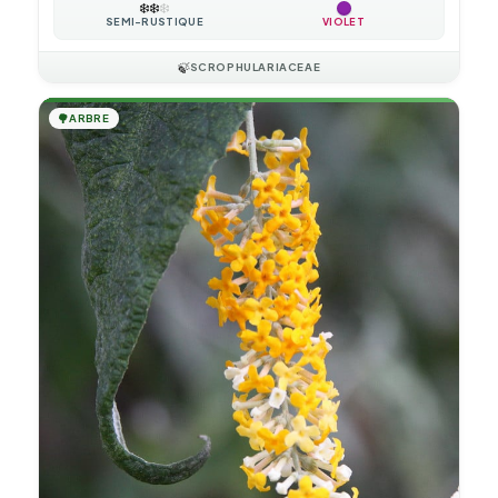
❄️
❄️
❄️
SEMI-RUSTIQUE
VIOLET
🍃
SCROPHULARIACEAE
🌳
ARBRE