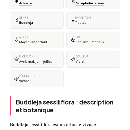
🌲
🧬
Arbuste
Scrophulariaceae
GENRE
EXPOSITION
🔬
☀️
Buddleja
Toutes
ARROSAGE
SOL
💧
🪨
Moyen, important
Sableux, limoneux
FLORAISON
COULEUR
🌸
🎨
Avril, mai, juin, juillet
Violet
VÉGÉTATION
🌿
Vivace
Buddleja sessiliflora : description
et botanique
Buddleja sessiliflora est un arbuste vivace