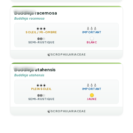
🌲
ARBUSTE
Buddleja racemosa
Buddleja racemosa
☀️
☀️
☀️
💧
💧
💧
SOLEIL / MI-OMBRE
IMPORTANT
❄️
❄️
❄️
SEMI-RUSTIQUE
BLANC
🍃
SCROPHULARIACEAE
🌲
ARBUSTE
Buddleja utahensis
Buddleja utahensis
☀️
☀️
☀️
💧
💧
💧
PLEIN SOLEIL
IMPORTANT
❄️
❄️
❄️
SEMI-RUSTIQUE
JAUNE
🍃
SCROPHULARIACEAE