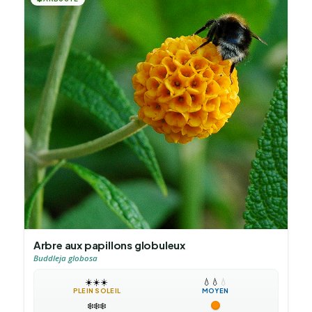
Arbre aux papillons globuleux
Buddleja globosa
☀️
☀️
☀️
💧
💧
💧
PLEIN SOLEIL
MOYEN
❄️
❄️
❄️