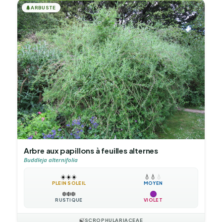
🌲
ARBUSTE
Arbre aux papillons à feuilles alternes
Buddleja alternifolia
☀️
☀️
☀️
💧
💧
💧
PLEIN SOLEIL
MOYEN
❄️
❄️
❄️
RUSTIQUE
VIOLET
🍃
SCROPHULARIACEAE