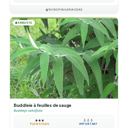
🍃
SCROPHULARIACEAE
🌲
ARBUSTE
Buddleie à feuilles de sauge
Buddleja salviifolia
☀️
☀️
☀️
💧
💧
💧
PLEIN SOLEIL
IMPORTANT