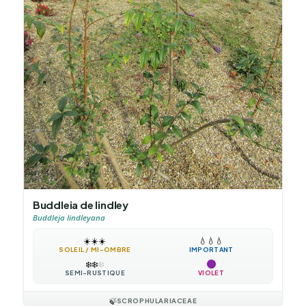
Buddleia de lindley
Buddleja lindleyana
☀️
☀️
☀️
💧
💧
💧
SOLEIL / MI-OMBRE
IMPORTANT
❄️
❄️
❄️
SEMI-RUSTIQUE
VIOLET
🍃
SCROPHULARIACEAE