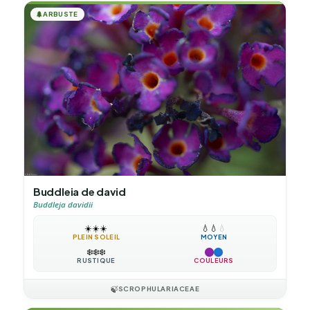
🌲
ARBUSTE
Buddleia de david
Buddleja davidii
☀️
☀️
☀️
💧
💧
💧
PLEIN SOLEIL
MOYEN
❄️
❄️
❄️
RUSTIQUE
COULEURS
🍃
SCROPHULARIACEAE