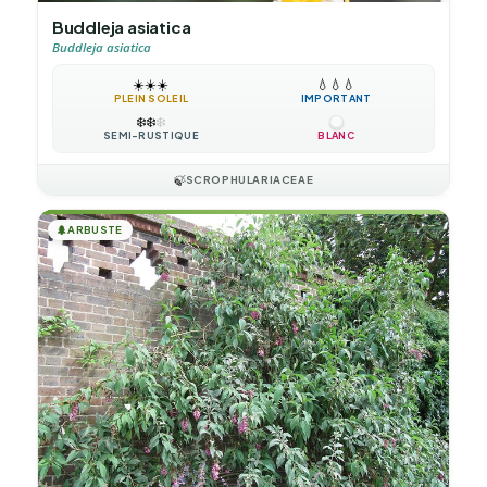
Buddleja asiatica
Buddleja asiatica
☀️
☀️
☀️
💧
💧
💧
PLEIN SOLEIL
IMPORTANT
❄️
❄️
❄️
SEMI-RUSTIQUE
BLANC
🍃
SCROPHULARIACEAE
🌲
ARBUSTE