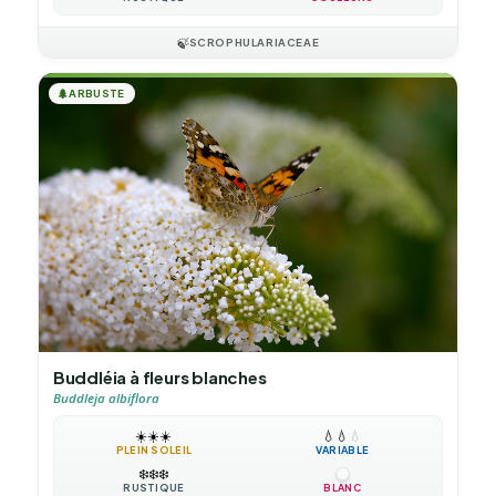
🍃
SCROPHULARIACEAE
🌲
ARBUSTE
Buddléia à fleurs blanches
Buddleja albiflora
☀️
☀️
☀️
💧
💧
💧
PLEIN SOLEIL
VARIABLE
❄️
❄️
❄️
RUSTIQUE
BLANC