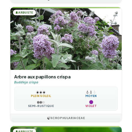
🌲
ARBUSTE
Arbre aux papillons crispa
Buddleja crispa
☀️
☀️
☀️
💧
💧
💧
PLEIN SOLEIL
MOYEN
❄️
❄️
❄️
SEMI-RUSTIQUE
VIOLET
🍃
SCROPHULARIACEAE
🌲
ARBUSTE