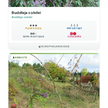
Buddleja colvilei
Buddleja colvilei
☀️
☀️
☀️
💧
💧
💧
PLEIN SOLEIL
IMPORTANT
❄️
❄️
❄️
SEMI-RUSTIQUE
COULEURS
🍃
SCROPHULARIACEAE
🌲
ARBUSTE