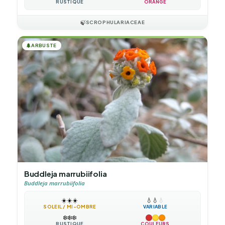
RUSTIQUE
ORANGE
🍃
SCROPHULARIACEAE
🌲
ARBUSTE
Buddleja marrubiifolia
Buddleja marrubiifolia
☀️
☀️
☀️
💧
💧
💧
SOLEIL / MI-OMBRE
VARIABLE
❄️
❄️
❄️
RUSTIQUE
COULEURS