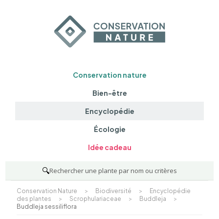
Conservation nature
Bien-être
Encyclopédie
Écologie
Idée cadeau
🔍
Rechercher une plante par nom ou critères
Conservation Nature
>
Biodiversité
>
Encyclopédie
des plantes
>
Scrophulariaceae
>
Buddleja
>
Buddleja sessiliflora