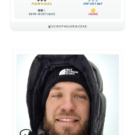
PLEIN SOLEIL
IMPORTANT
❄️
❄️
❄️
SEMI-RUSTIQUE
JAUNE
🍃
SCROPHULARIACEAE