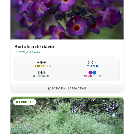
Buddleia de david
Buddleja davidii
☀️
☀️
☀️
💧
💧
💧
PLEIN SOLEIL
MOYEN
❄️
❄️
❄️
RUSTIQUE
COULEURS
🍃
SCROPHULARIACEAE
🌲
ARBUSTE