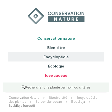
Conservation nature
Bien-être
Encyclopédie
Écologie
Idée cadeau
🔍
Rechercher une plante par nom ou critères
Conservation Nature
>
Biodiversité
>
Encyclopédie
des plantes
>
Scrophulariaceae
>
Buddleja
>
Buddleja forrestii