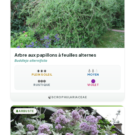
Arbre aux papillons à feuilles alternes
Buddleja alternifolia
☀️
☀️
☀️
💧
💧
💧
PLEIN SOLEIL
MOYEN
❄️
❄️
❄️
RUSTIQUE
VIOLET
🍃
SCROPHULARIACEAE
🌲
ARBUSTE