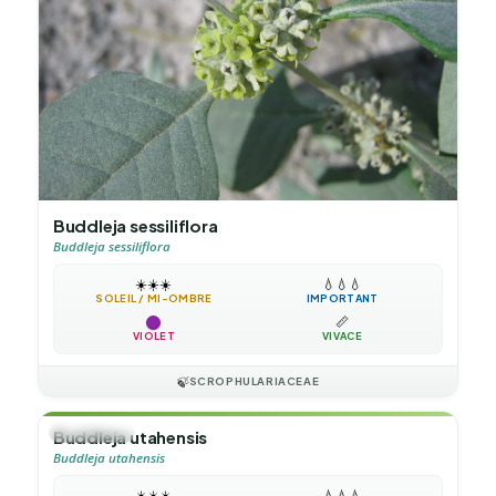
Buddleja sessiliflora
Buddleja sessiliflora
☀️
☀️
☀️
💧
💧
💧
SOLEIL / MI-OMBRE
IMPORTANT
📏
VIOLET
VIVACE
🍃
SCROPHULARIACEAE
🌲
ARBUSTE
Buddleja utahensis
Buddleja utahensis
☀️
☀️
☀️
💧
💧
💧