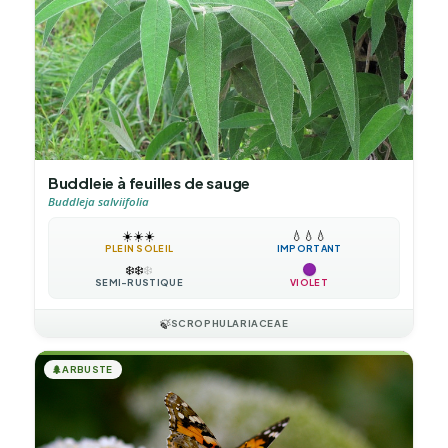
Buddleie à feuilles de sauge
Buddleja salviifolia
☀️
☀️
☀️
💧
💧
💧
PLEIN SOLEIL
IMPORTANT
❄️
❄️
❄️
SEMI-RUSTIQUE
VIOLET
🍃
SCROPHULARIACEAE
🌲
ARBUSTE