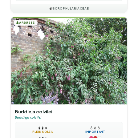
🍃
SCROPHULARIACEAE
🌲
ARBUSTE
Buddleja colvilei
Buddleja colvilei
☀️
☀️
☀️
💧
💧
💧
PLEIN SOLEIL
IMPORTANT