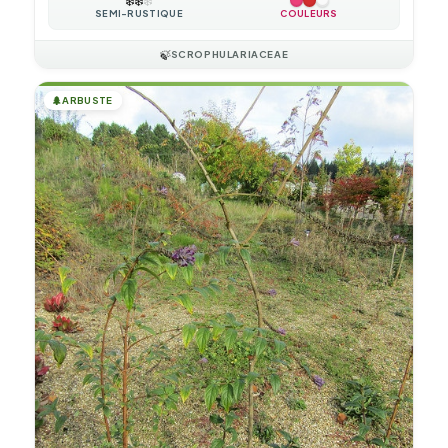
❄️
❄️
❄️
SEMI-RUSTIQUE
COULEURS
🍃
SCROPHULARIACEAE
🌲
ARBUSTE