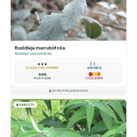
Buddleja marrubiifolia
Buddleja marrubiifolia
☀️
☀️
☀️
💧
💧
💧
SOLEIL / MI-OMBRE
VARIABLE
❄️
❄️
❄️
RUSTIQUE
COULEURS
🍃
SCROPHULARIACEAE
🌲
ARBUSTE