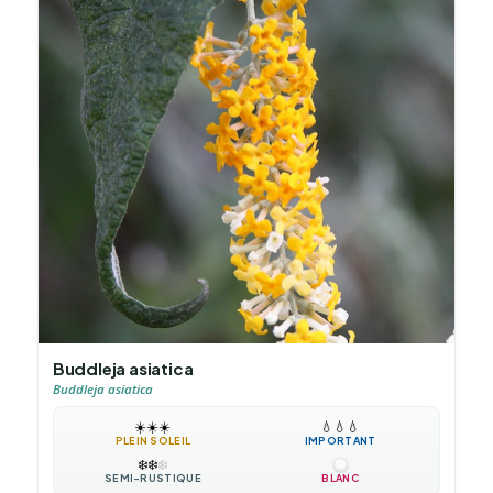
Buddleja asiatica
Buddleja asiatica
☀️
☀️
☀️
💧
💧
💧
PLEIN SOLEIL
IMPORTANT
❄️
❄️
❄️
SEMI-RUSTIQUE
BLANC