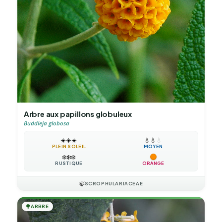
Arbre aux papillons globuleux
Buddleja globosa
☀️
☀️
☀️
💧
💧
💧
PLEIN SOLEIL
MOYEN
❄️
❄️
❄️
RUSTIQUE
ORANGE
🍃
SCROPHULARIACEAE
🌳
ARBRE