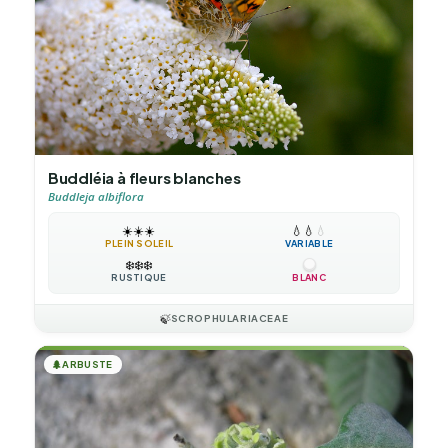
Buddléia à fleurs blanches
Buddleja albiflora
☀️
☀️
☀️
💧
💧
💧
PLEIN SOLEIL
VARIABLE
❄️
❄️
❄️
RUSTIQUE
BLANC
🍃
SCROPHULARIACEAE
🌲
ARBUSTE