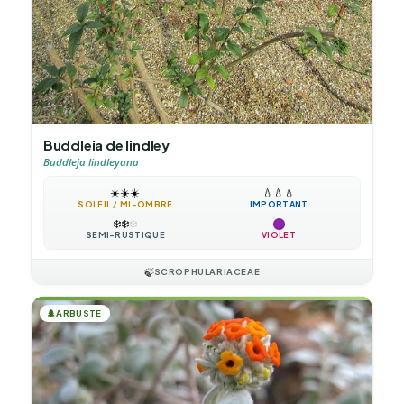
Buddleia de lindley
Buddleja lindleyana
☀️
☀️
☀️
💧
💧
💧
SOLEIL / MI-OMBRE
IMPORTANT
❄️
❄️
❄️
SEMI-RUSTIQUE
VIOLET
🍃
SCROPHULARIACEAE
🌲
ARBUSTE