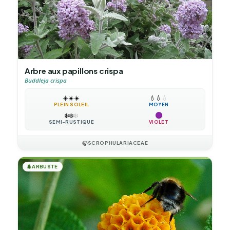
Arbre aux papillons crispa
Buddleja crispa
☀️
☀️
☀️
💧
💧
💧
PLEIN SOLEIL
MOYEN
❄️
❄️
❄️
SEMI-RUSTIQUE
VIOLET
🍃
SCROPHULARIACEAE
🌲
ARBUSTE