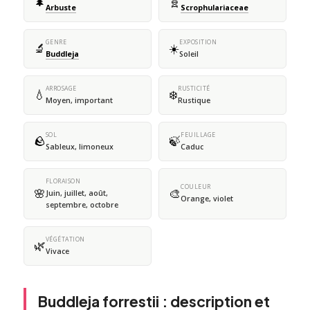
🌲
🧬
Arbuste
Scrophulariaceae
GENRE
EXPOSITION
🔬
☀️
Buddleja
Soleil
ARROSAGE
RUSTICITÉ
💧
❄️
Moyen, important
Rustique
SOL
FEUILLAGE
🪨
🍃
Sableux, limoneux
Caduc
FLORAISON
COULEUR
🌸
🎨
Juin, juillet, août,
Orange, violet
septembre, octobre
VÉGÉTATION
🌿
Vivace
Buddleja forrestii : description et