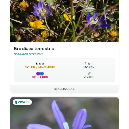
Brodiaea terrestris
Brodiaea terrestris
☀️
☀️
☀️
💧
💧
💧
SOLEIL / MI-OMBRE
MOYEN
📏
COULEURS
VIVACE
🍃
ALLIACEAE
🪴
VIVACE