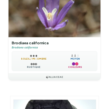
Brodiaea californica
Brodiaea californica
☀️
☀️
☀️
💧
💧
💧
SOLEIL / MI-OMBRE
MOYEN
❄️
❄️
❄️
RUSTIQUE
COULEURS
🍃
ALLIACEAE