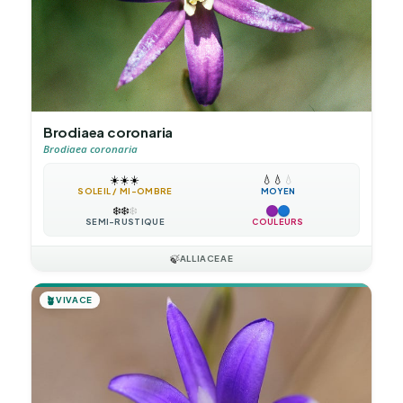
Brodiaea coronaria
Brodiaea coronaria
☀️
☀️
☀️
💧
💧
💧
SOLEIL / MI-OMBRE
MOYEN
❄️
❄️
❄️
SEMI-RUSTIQUE
COULEURS
🍃
ALLIACEAE
🪴
VIVACE