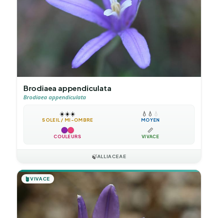
Brodiaea appendiculata
Brodiaea appendiculata
☀️
☀️
☀️
💧
💧
💧
SOLEIL / MI-OMBRE
MOYEN
📏
COULEURS
VIVACE
🍃
ALLIACEAE
🪴
VIVACE