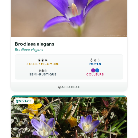
Brodiaea elegans
Brodiaea elegans
☀️
☀️
☀️
💧
💧
💧
SOLEIL / MI-OMBRE
MOYEN
❄️
❄️
❄️
SEMI-RUSTIQUE
COULEURS
🍃
ALLIACEAE
🪴
VIVACE