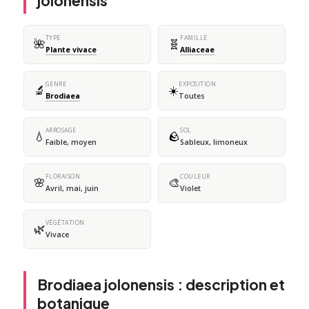
jolonensis
TYPE
FAMILLE
🌺
🧬
Plante vivace
Alliaceae
GENRE
EXPOSITION
🔬
☀️
Brodiaea
Toutes
ARROSAGE
SOL
💧
🪨
Faible, moyen
Sableux, limoneux
FLORAISON
COULEUR
🌸
🎨
Avril, mai, juin
Violet
VÉGÉTATION
🌿
Vivace
Brodiaea jolonensis : description et
botanique