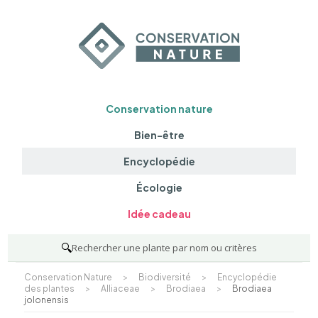
Conservation nature
Bien-être
Encyclopédie
Écologie
Idée cadeau
🔍
Rechercher une plante par nom ou critères
Conservation Nature
>
Biodiversité
>
Encyclopédie
des plantes
>
Alliaceae
>
Brodiaea
>
Brodiaea
jolonensis