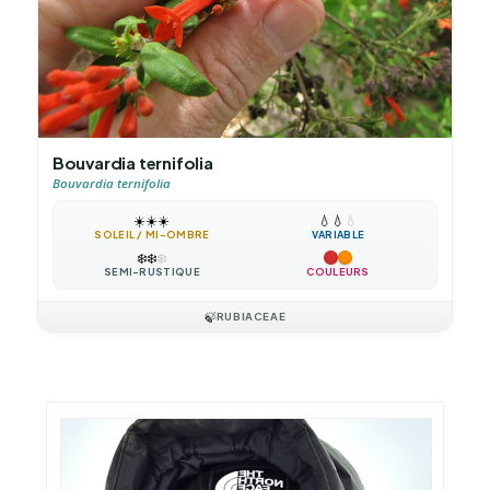
Bouvardia ternifolia
Bouvardia ternifolia
☀️
☀️
☀️
💧
💧
💧
SOLEIL / MI-OMBRE
VARIABLE
❄️
❄️
❄️
SEMI-RUSTIQUE
COULEURS
🍃
RUBIACEAE