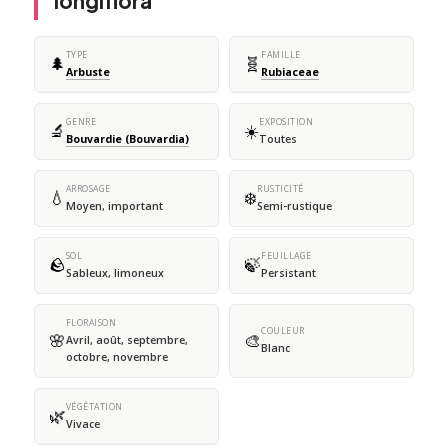
longiflora
TYPE
FAMILLE
🌲
🧬
Arbuste
Rubiaceae
GENRE
EXPOSITION
🔬
☀️
Bouvardie (Bouvardia)
Toutes
ARROSAGE
RUSTICITÉ
💧
❄️
Moyen, important
Semi-rustique
SOL
FEUILLAGE
🪨
🍃
Sableux, limoneux
Persistant
FLORAISON
COULEUR
🌸
🎨
Avril, août, septembre,
Blanc
octobre, novembre
VÉGÉTATION
🌿
Vivace