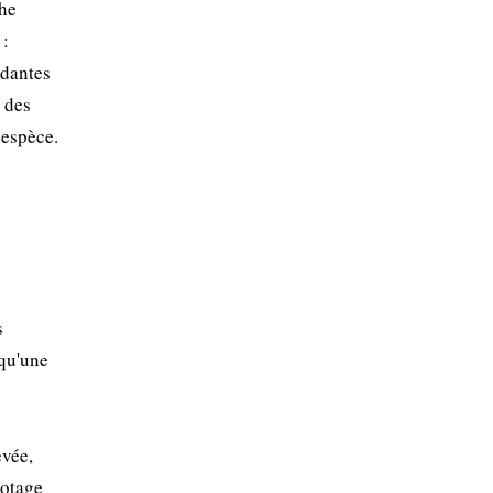
che
 :
ydantes
 des
 espèce.
s
 qu'une
evée,
potage