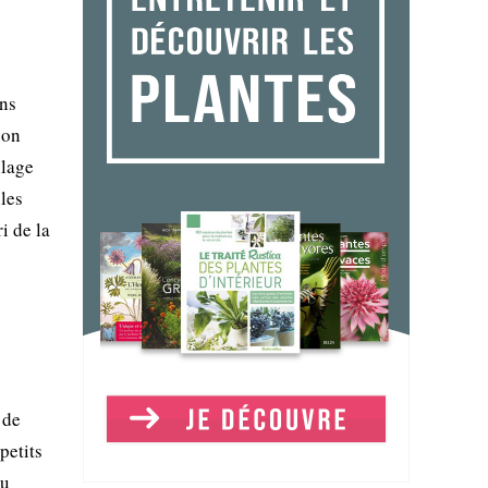
ons
son
llage
les
i de la
 de
petits
du