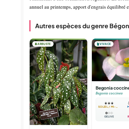
annuel au printemps, apport d'engrais équilibré 
Autres espèces du genre Bégon
🌲
ARBUSTE
🪴
VIVACE
Begonia coccin
Begonia coccinea
☀️
☀️
☀️

SOLEIL / MI-OMBRE
❄️
❄️
❄️
GÉLIVE