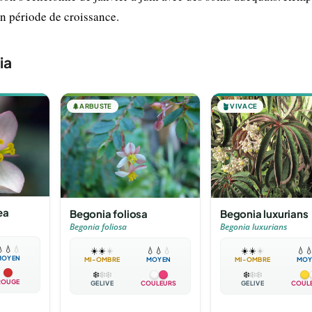
en période de croissance.
ia
🌲
ARBUSTE
🪴
VIVACE
ea
Begonia foliosa
Begonia luxurians
Begonia foliosa
Begonia luxurians

💧
💧
☀️
☀️
☀️
💧
💧
💧
☀️
☀️
☀️
💧

MOYEN
MI-OMBRE
MOYEN
MI-OMBRE
MOY
❄️
❄️
❄️
❄️
❄️
❄️
ROUGE
GÉLIVE
COULEURS
GÉLIVE
COUL