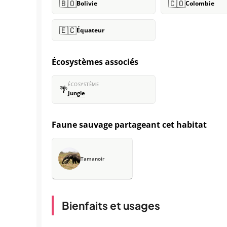
🇧🇴
🇨🇴
Bolivie
Colombie
🇪🇨
Équateur
Écosystèmes associés
ÉCOSYSTÈME
🌴
Jungle
Faune sauvage partageant cet habitat
Tamanoir
Bienfaits et usages