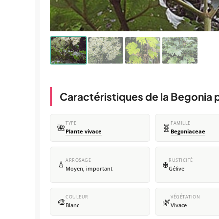
Caractéristiques de la Begonia p
TYPE
FAMILLE
🌺
🧬
Plante vivace
Begoniaceae
ARROSAGE
RUSTICITÉ
💧
❄️
Moyen, important
Gélive
COULEUR
VÉGÉTATION
🎨
🌿
Blanc
Vivace