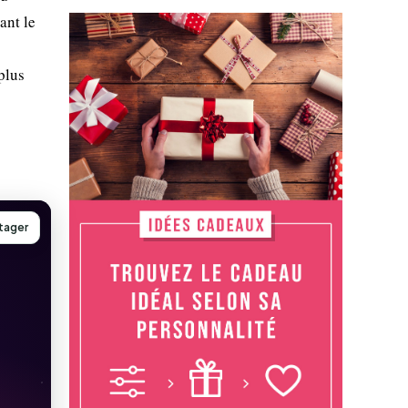
ant le
s
plus