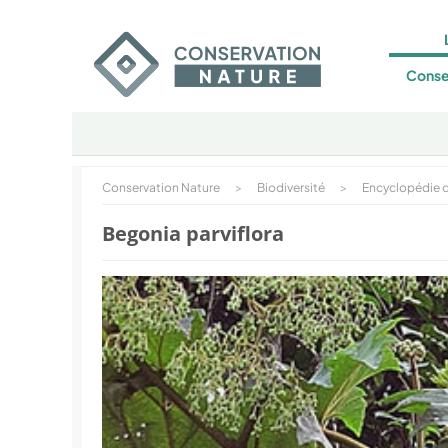
Conse
Conservation Nature
>
Biodiversité
>
Encyclopédie d
Begonia parviflora