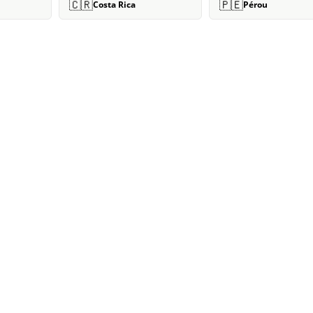
🇨🇷
🇵🇪
Costa Rica
Pérou