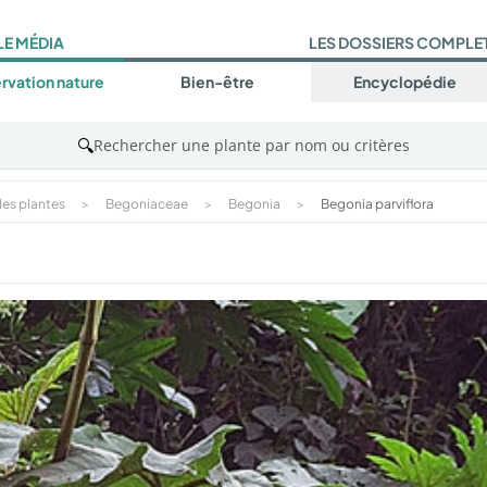
LE MÉDIA
LES DOSSIERS COMPLE
rvation nature
Bien-être
Encyclopédie
🔍
Rechercher une plante par nom ou critères
es plantes
>
Begoniaceae
>
Begonia
>
Begonia parviflora