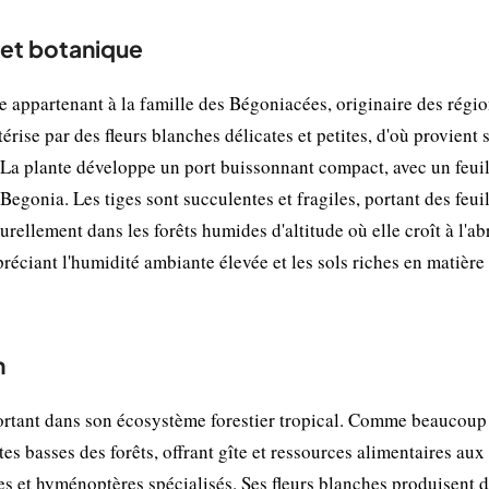
 et botanique
e appartenant à la famille des Bégoniacées, originaire des régi
érise par des fleurs blanches délicates et petites, d'où provient 
s). La plante développe un port buissonnant compact, avec un feui
gonia. Les tiges sont succulentes et fragiles, portant des feuil
rellement dans les forêts humides d'altitude où elle croît à l'abr
préciant l'humidité ambiante élevée et les sols riches en matière
n
portant dans son écosystème forestier tropical. Comme beaucoup
tes basses des forêts, offrant gîte et ressources alimentaires aux 
es et hyménoptères spécialisés. Ses fleurs blanches produisent 