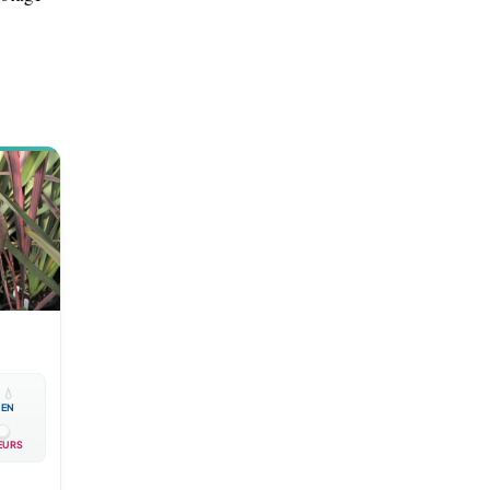

💧
EN
EURS