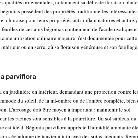
ses qualités ornementales, notamment sa délicate floraison blan
 bégonias possèdent des propriétés traditionnelles intéressantes
et chinoise pour leurs propriétés anti-inflammatoires et antiox
feuilles de certains bégonias contiennent de l'acide oxalique et
ucune utilisation culinaire majeure n'est documentée pour cette
intérieur ou en serre, où sa floraison généreuse et son feuillage
a parviflora
u en jardinière en intérieur, demandant une protection contre le
commode du soleil, de la mi-ombre ou de l'ombre complète, bien
on. L'arrosage doit être moyen à important : maintenir le sol
r les racines sont sensibles à la pourriture. Un sol sableux ou
e est idéal. Bégonia parviflora apprécie l'humidité ambiante él
ison s'échelonne de janvier à juin avec des soins adéquats. Rem