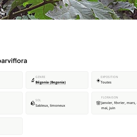
arviflora
GENRE
EXPOSITION
🔬
☀️
Bégonia (Begonia)
Toutes
FLORAISON
SOL
🪨
🌸
Janvier, février, mars, 
Sableux, limoneux
mai, juin