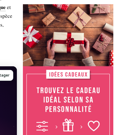
que
et
espèce
s,