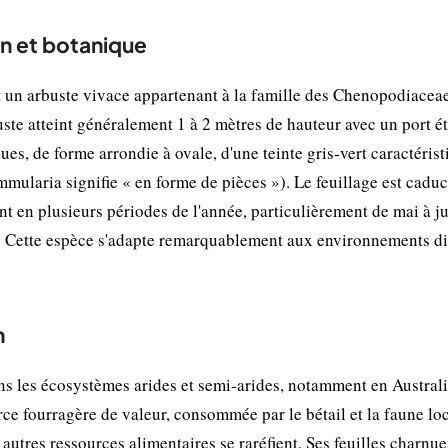
n et botanique
un arbuste vivace appartenant à la famille des Chenopodiaceae
uste atteint généralement 1 à 2 mètres de hauteur avec un port ét
ues, de forme arrondie à ovale, d'une teinte gris-vert caractérist
mularia signifie « en forme de pièces »). Le feuillage est caduc
nt en plusieurs périodes de l'année, particulièrement de mai à jui
ex. Cette espèce s'adapte remarquablement aux environnements dif
n
s les écosystèmes arides et semi-arides, notamment en Austral
rce fourragère de valeur, consommée par le bétail et la faune loc
utres ressources alimentaires se raréfient. Ses feuilles charnue