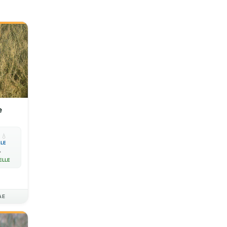
e

💧
BLE

ELLE
AE