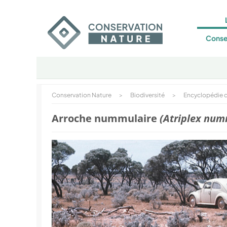
Conse
Conservation Nature
>
Biodiversité
>
Encyclopédie d
Arroche nummulaire
(Atriplex num