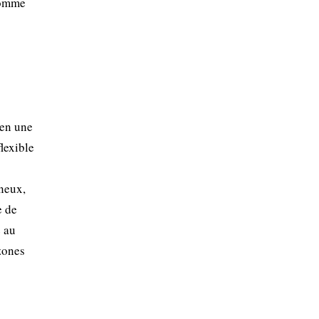
comme
ien une
flexible
oneux,
e de
e au
zones