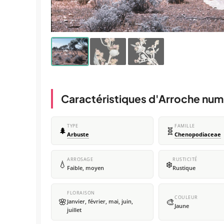
Caractéristiques d'Arroche num
TYPE
FAMILLE
🌲
🧬
Arbuste
Chenopodiaceae
ARROSAGE
RUSTICITÉ
💧
❄️
Faible, moyen
Rustique
FLORAISON
COULEUR
🌸
🎨
Janvier, février, mai, juin,
Jaune
juillet