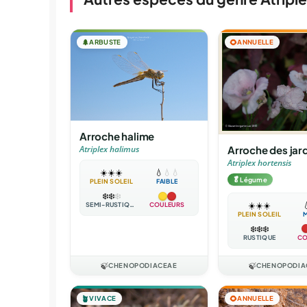
🌲
ARBUSTE
🌻
ANNUELLE
Arroche halime
Arroche des jar
Atriplex halimus
Atriplex hortensis
☀️
☀️
☀️
💧
💧
💧
🥬
Légume
PLEIN SOLEIL
FAIBLE
❄️
❄️
❄️
☀️
☀️
☀️

SEMI-RUSTIQUE
COULEURS
PLEIN SOLEIL
❄️
❄️
❄️
RUSTIQUE
CO
🍃
CHENOPODIACEAE
🍃
CHENOPODIA
🪴
VIVACE
🌻
ANNUELLE