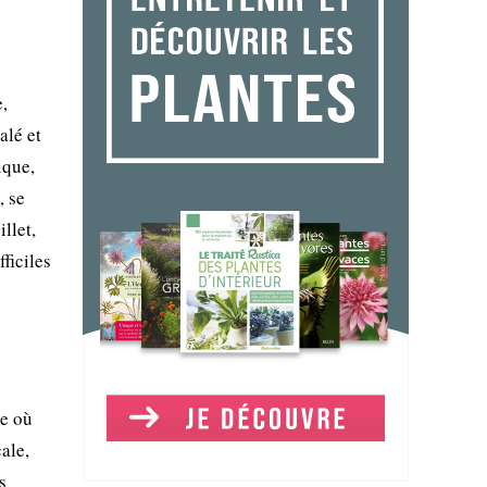
,
alé et
ique,
, se
llet,
ficiles
ie où
ale,
s