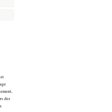
 et
rage
llement,
rs des
a