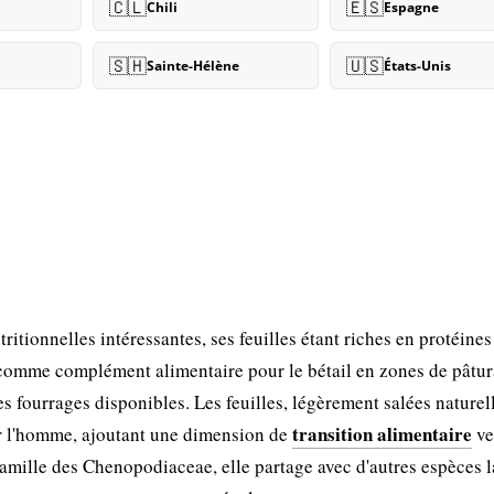
🇨🇱
🇪🇸
Chili
Espagne
🇸🇭
🇺🇸
Sainte-Hélène
États-Unis
tionnelles intéressantes, ses feuilles étant riches en protéines
e comme complément alimentaire pour le bétail en zones de pâtu
des fourrages disponibles. Les feuilles, légèrement salées nature
transition alimentaire
r l'homme, ajoutant une dimension de
ve
mille des Chenopodiaceae, elle partage avec d'autres espèces l