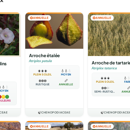
🌻
ANNUELLE
🌻
ANNUELLE
Arroche étalée
Atriplex patula
Arroche de tartari
dins
Atriplex tatarica
☀️
☀️
☀️
💧
💧
💧
PLEIN SOLEIL
MOYEN
☀️
☀️
☀️
💧

❄️
❄️
❄️
📏
PLEIN SOLEIL
FAI
RUSTIQUE
ANNUELLE

💧
💧
❄️
❄️
❄️

MOYEN
SEMI-RUSTIQUE
ANNU
ULEURS
CEAE
🍃
CHENOPODIACEAE
🍃
CHENOPODIACE
🌻
ANNUELLE
🌻
ANNUELLE