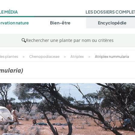
LE MÉDIA
LES DOSSIERS COMPLE
rvation nature
Bien-être
Encyclopédie
🔍
Rechercher une plante par nom ou critères
es plantes
>
Chenopodiaceae
>
Atriplex
>
Atriplex nummularia
mularia)