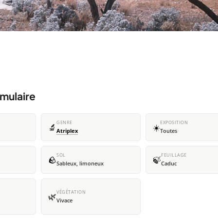
mulaire
GENRE
EXPOSITION
🔬
☀️
Atriplex
Toutes
SOL
FEUILLAGE
🪨
🍃
Sableux, limoneux
Caduc
VÉGÉTATION
🌿
Vivace