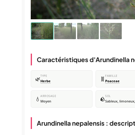
Caractéristiques d'Arundinella 
TYPE
FAMILLE
🌿
🧬
Herbe
Poaceae
ARROSAGE
SOL
💧
🪨
Moyen
Sableux, limoneux,
Arundinella nepalensis : descrip