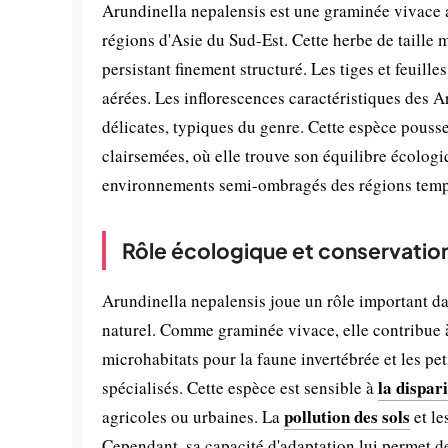
Arundinella nepalensis est une graminée vivace a
régions d'Asie du Sud-Est. Cette herbe de taille m
persistant finement structuré. Les tiges et feuille
aérées. Les inflorescences caractéristiques des A
délicates, typiques du genre. Cette espèce pousse 
clairsemées, où elle trouve son équilibre écologiq
environnements semi-ombragés des régions tempé
Rôle écologique et conservatio
Arundinella nepalensis joue un rôle important dans
naturel. Comme graminée vivace, elle contribue à 
microhabitats pour la faune invertébrée et les peti
la dispar
spécialisés. Cette espèce est sensible à
pollution des sols
agricoles ou urbaines. La
et le
Cependant, sa capacité d'adaptation lui permet de