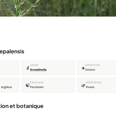
nepalensis
GENRE
EXPOSITION
🔬
☀️
Arundinella
Ombre
FEUILLAGE
VÉGÉTATION
🍃
🌿
 argileux
Persistant
Vivace
tion et botanique