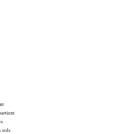
nt
partient
es
s sols