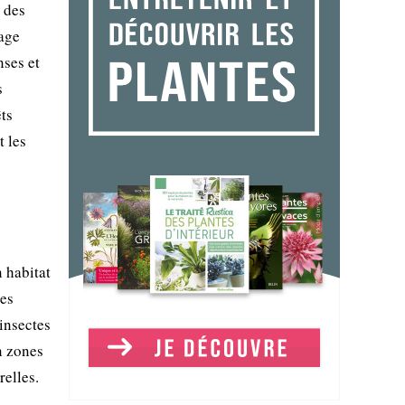
 des
lage
nses et
s
êts
t les
n habitat
des
 insectes
n zones
relles.