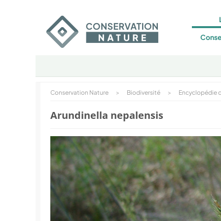
Conse
Conservation Nature
>
Biodiversité
>
Encyclopédie d
Arundinella nepalensis