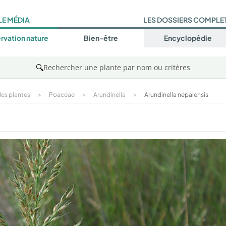
LE MÉDIA
LES DOSSIERS COMPLE
rvation nature
Bien-être
Encyclopédie
🔍
Rechercher une plante par nom ou critères
es plantes
>
Poaceae
>
Arundinella
>
Arundinella nepalensis