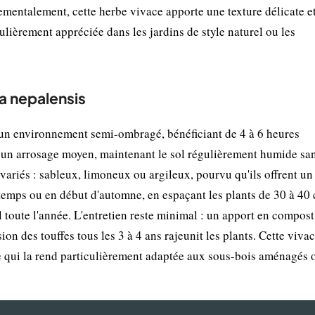
ementalement, cette herbe vivace apporte une texture délicate e
lièrement appréciée dans les jardins de style naturel ou les
la nepalensis
 un environnement semi-ombragé, bénéficiant de 4 à 6 heures
e un arrosage moyen, maintenant le sol régulièrement humide sa
riés : sableux, limoneux ou argileux, pourvu qu'ils offrent un
ntemps ou en début d'automne, en espaçant les plants de 30 à 40
l toute l'année. L'entretien reste minimal : un apport en compos
sion des touffes tous les 3 à 4 ans rajeunit les plants. Cette viva
ce qui la rend particulièrement adaptée aux sous-bois aménagés 