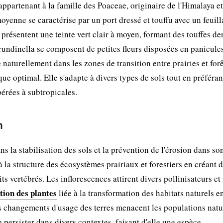
ppartenant à la famille des Poaceae, originaire de l'Himalaya et
oyenne se caractérise par un port dressé et touffu avec un feuil
s présentent une teinte vert clair à moyen, formant des touffes de
rundinella se composent de petites fleurs disposées en panicule
naturellement dans les zones de transition entre prairies et for
ue optimal. Elle s'adapte à divers types de sols tout en préféran
rées à subtropicales.
n
 la stabilisation des sols et la prévention de l'érosion dans so
la structure des écosystèmes prairiaux et forestiers en créant 
ts vertébrés. Les inflorescences attirent divers pollinisateurs et
ition des plantes
liée à la transformation des habitats naturels e
s changements d'usage des terres menacent les populations natu
 persister dans divers contextes, faisant d'elle une espèce