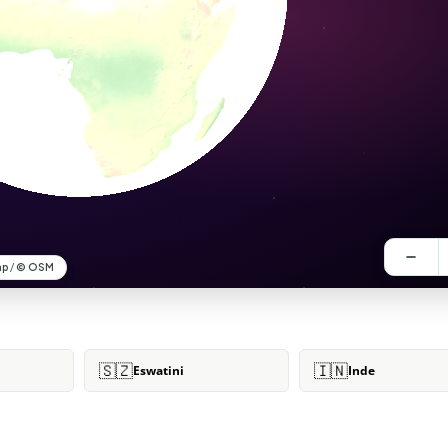
🇸🇿
🇮🇳
Eswatini
Inde