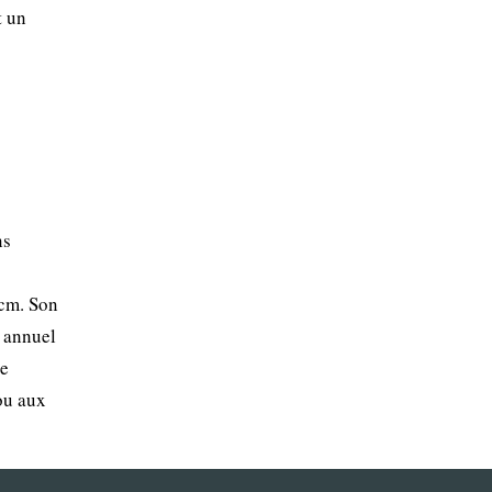
t un
ns
 cm. Son
t annuel
ce
ou aux