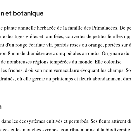
n et botanique
e plante annuelle herbacée de la famille des Primulacées. De pe
nte des tiges grêles et ramifiées, couvertes de petites feuilles o
ont d'un rouge écarlate vif, parfois roses ou orange, portées sur 
iron 8 mm de diamètre avec cinq pétales arrondis. Originaire du
ns de nombreuses régions tempérées du monde. Elle colonise
et les friches, d'où son nom vernaculaire évoquant les champs. S
drainés, où elle germe au printemps et fleurit abondamment dura
n
ns les écosystèmes cultivés et perturbés. Ses fleurs attirent d
ages et les mouches syrphes, contribuant ainsi à la biodiversité 