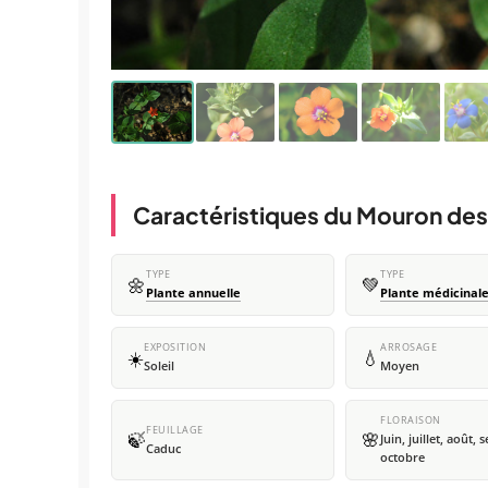
Caractéristiques du Mouron de
TYPE
TYPE
🌼
💚
Plante annuelle
Plante médicinal
EXPOSITION
ARROSAGE
☀️
💧
Soleil
Moyen
FLORAISON
FEUILLAGE
🍃
🌸
Juin, juillet, août,
Caduc
octobre