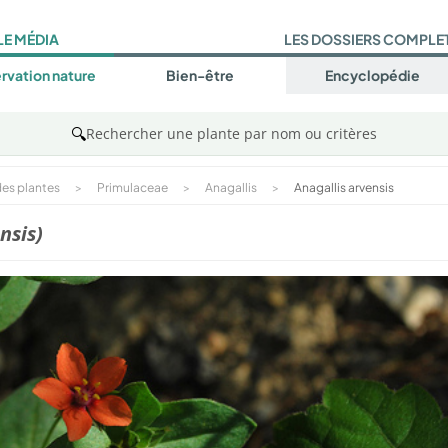
LE MÉDIA
LES DOSSIERS COMPLE
rvation nature
Bien-être
Encyclopédie
🔍
Rechercher une plante par nom ou critères
es plantes
>
Primulaceae
>
Anagallis
>
Anagallis arvensis
nsis)