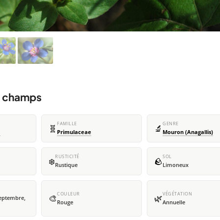
s champs
FAMILLE
GENRE
🧬
🔬
e
Primulaceae
Mouron (Anagallis)
RUSTICITÉ
SOL
❄️
🪨
Rustique
Limoneux
COULEUR
VÉGÉTATION
🎨
🌿
 septembre,
Rouge
Annuelle