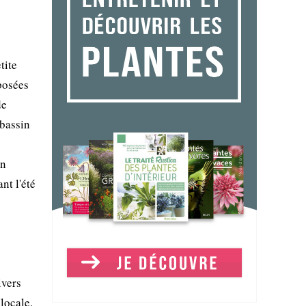
tite
pposées
de
 bassin
on
nt l'été
ivers
locale.