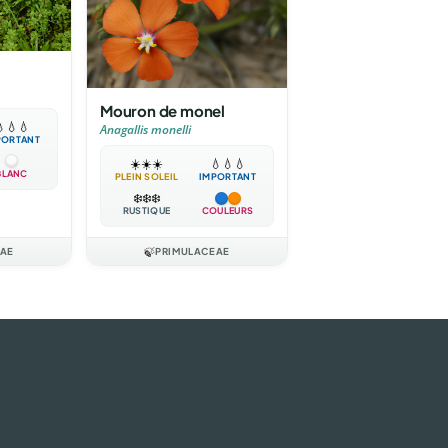
Mouron de monel

💧
💧
Anagallis monelli
PORTANT
☀️
☀️
☀️
💧
💧
💧
BLANC
PLEIN SOLEIL
IMPORTANT
❄️
❄️
❄️
RUSTIQUE
COULEURS
EAE
🍃
PRIMULACEAE