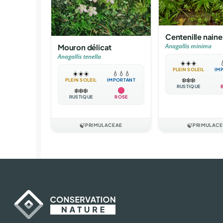
Centenille naine
Anagallis minima
Mouron délicat
Anagallis tenella
☀️
☀️
☀️

PLEIN SOLEIL
IM
☀️
☀️
☀️
💧
💧
💧
❄️
❄️
❄️
PLEIN SOLEIL
IMPORTANT
RUSTIQUE
❄️
❄️
❄️
RUSTIQUE
ROSE
🍃
PRIMULACEAE
🍃
PRIMULAC