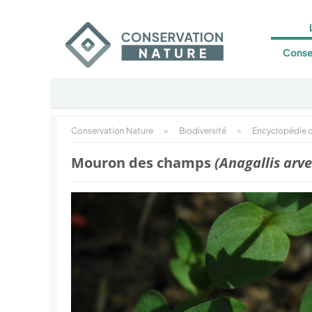
Conse
Conservation Nature
>
Biodiversité
>
Encyclopédie d
Mouron des champs
(Anagallis arve