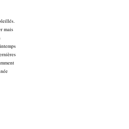
leillés.
er mais
s
rintemps
ernières
ndamment
nnée