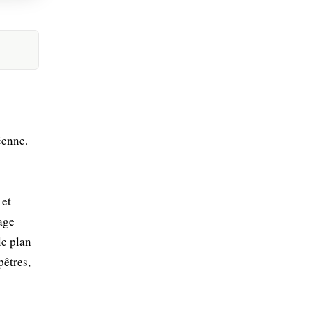
éenne.
 et
sage
le plan
pêtres,