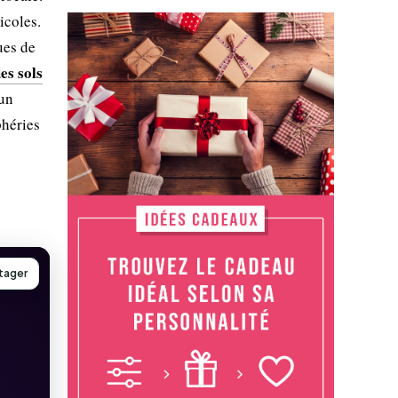
icoles.
ues de
es sols
 un
phéries