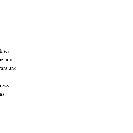
à ses
mé pour
frant une
à ses
ons