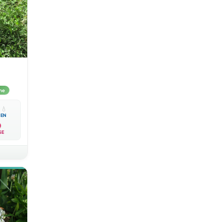
me

💧
EN
SE