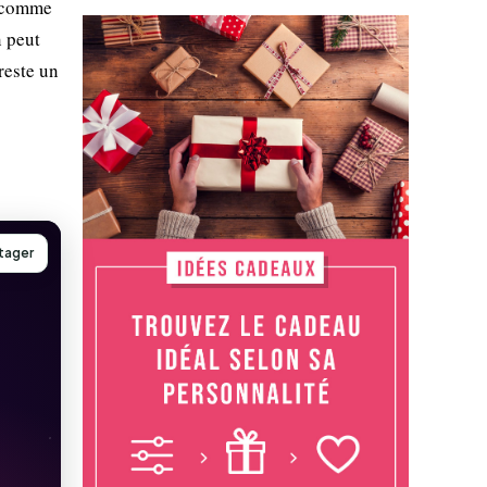
e comme
n peut
reste un