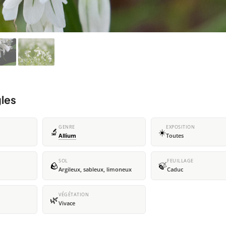
gles
GENRE
EXPOSITION
🔬
☀️
Allium
Toutes
SOL
FEUILLAGE
🪨
🍃
Argileux, sableux, limoneux
Caduc
VÉGÉTATION
🌿
Vivace