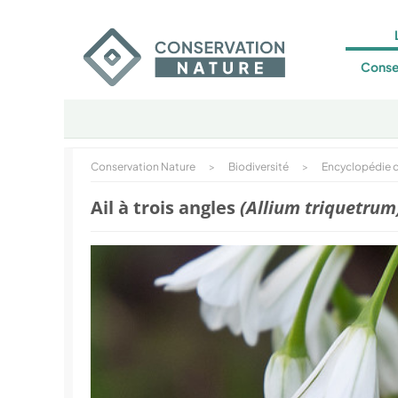
Conse
Conservation Nature
>
Biodiversité
>
Encyclopédie d
Ail à trois angles
(Allium triquetrum