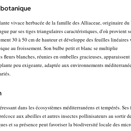
et botanique
plante vivace herbacée de la famille des Alliaceae, originaire du
ngue par ses tiges triangulaires caractéristiques, d'où provient
lement 30 à 50 cm de hauteur et développe des feuilles linéaires 
ique au froissement. Son bulbe petit et blanc se multiplie
s fleurs blanches, réunies en ombelles gracieuses, apparaissent
ne plante peu exigeante, adaptée aux environnements méditerrané
ariés.
n
téressant dans les écosystèmes méditerranéens et tempérés. Ses 
écoce aux abeilles et autres insectes pollinisateurs au sortir de 
ques et sa présence peut favoriser la biodiversité locale des micr