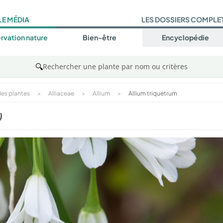
LE MÉDIA
LES DOSSIERS COMPLE
rvation nature
Bien-être
Encyclopédie
🔍
Rechercher une plante par nom ou critères
es plantes
>
Alliaceae
>
Allium
>
Allium triquetrum
)