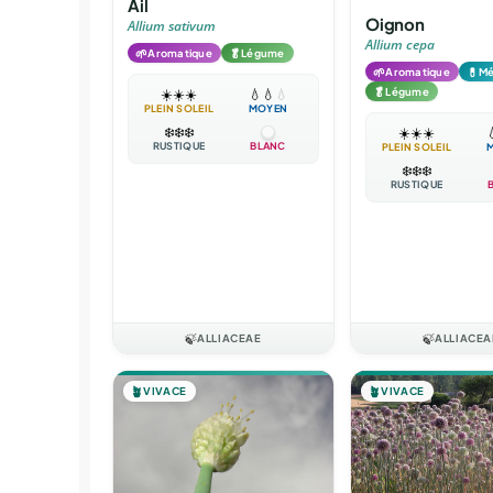
Ail
Oignon
Allium sativum
Allium cepa
🌱
🥬
Aromatique
Légume
🌱
💊
Aromatique
Mé
🥬
Légume
☀️
☀️
☀️
💧
💧
💧
PLEIN SOLEIL
MOYEN
❄️
❄️
❄️
☀️
☀️
☀️

RUSTIQUE
BLANC
PLEIN SOLEIL
❄️
❄️
❄️
RUSTIQUE
🍃
ALLIACEAE
🍃
ALLIACEA
🪴
VIVACE
🪴
VIVACE