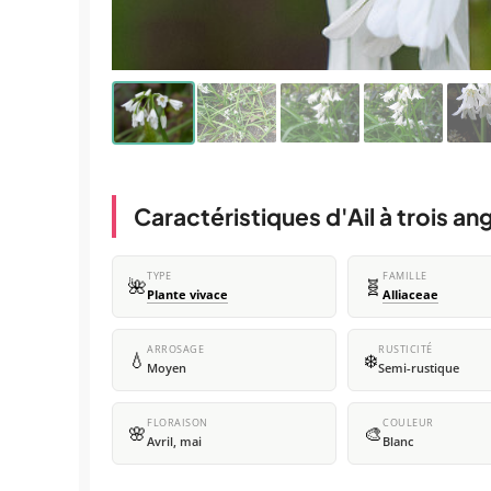
Caractéristiques d'Ail à trois an
TYPE
FAMILLE
🌺
🧬
Plante vivace
Alliaceae
ARROSAGE
RUSTICITÉ
💧
❄️
Moyen
Semi-rustique
FLORAISON
COULEUR
🌸
🎨
Avril, mai
Blanc