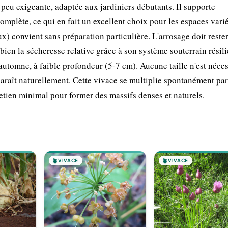
et peu exigeante, adaptée aux jardiniers débutants. Il supporte
omplète, ce qui en fait un excellent choix pour les espaces vari
x) convient sans préparation particulière. L'arrosage doit reste
 bien la sécheresse relative grâce à son système souterrain résili
 automne, à faible profondeur (5-7 cm). Aucune taille n'est néces
isparaît naturellement. Cette vivace se multiplie spontanément pa
etien minimal pour former des massifs denses et naturels.
🪴
VIVACE
🪴
VIVACE