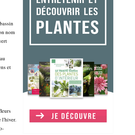
 bassin
 son nom
vert
 au
ens et
fleurs
l'hiver.
o-