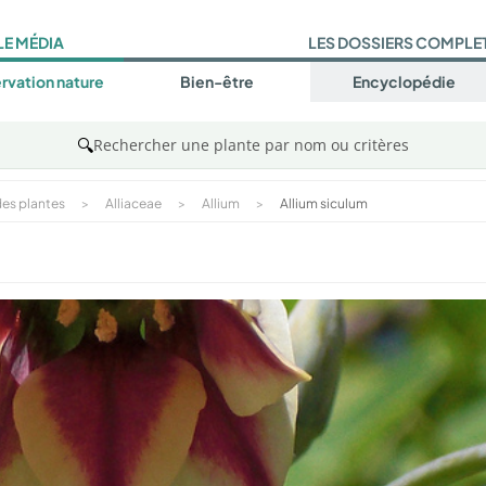
LE MÉDIA
LES DOSSIERS COMPLE
rvation nature
Bien-être
Encyclopédie
🔍
Rechercher une plante par nom ou critères
es plantes
>
Alliaceae
>
Allium
>
Allium siculum