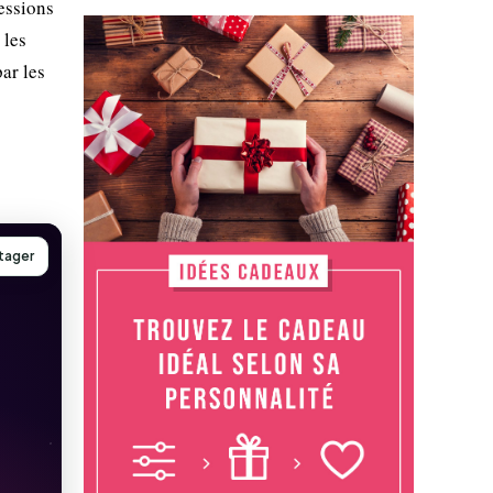
essions
 les
ar les