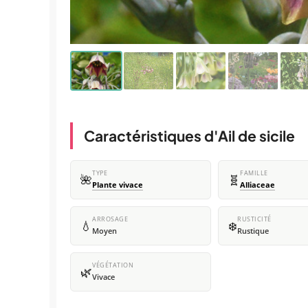
Caractéristiques d'Ail de sicile
TYPE
FAMILLE
🌺
🧬
Plante vivace
Alliaceae
ARROSAGE
RUSTICITÉ
💧
❄️
Moyen
Rustique
VÉGÉTATION
🌿
Vivace