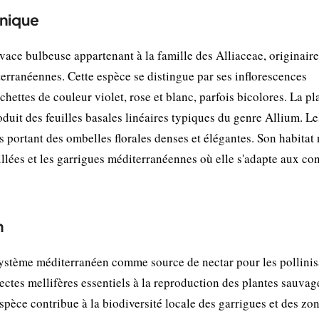
anique
ivace bulbeuse appartenant à la famille des Alliaceae, originair
terranéennes. Cette espèce se distingue par ses inflorescences
hettes de couleur violet, rose et blanc, parfois bicolores. La pl
duit des feuilles basales linéaires typiques du genre Allium. Le
s portant des ombelles florales denses et élégantes. Son habitat 
llées et les garrigues méditerranéennes où elle s'adapte aux co
n
osystème méditerranéen comme source de nectar pour les pollinis
nsectes mellifères essentiels à la reproduction des plantes sauvag
espèce contribue à la biodiversité locale des garrigues et des zo