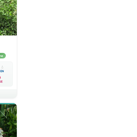
me

💧
EN
SE