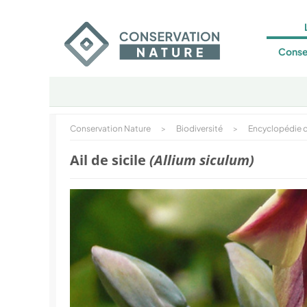
Conse
Conservation Nature
>
Biodiversité
>
Encyclopédie d
Ail de sicile
(Allium siculum)