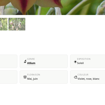
GENRE
EXPOSITION
🔬
☀️
Allium
Soleil
FLORAISON
COULEUR
🌸
🎨
Mai, juin
Violet, rose, blanc