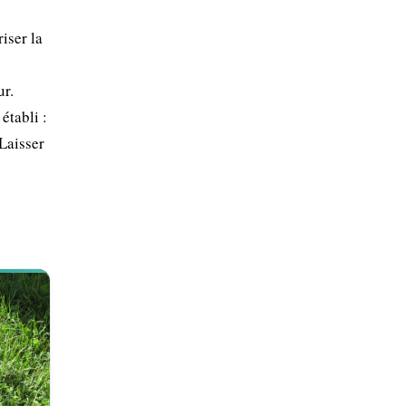
iser la
ur.
établi :
 Laisser