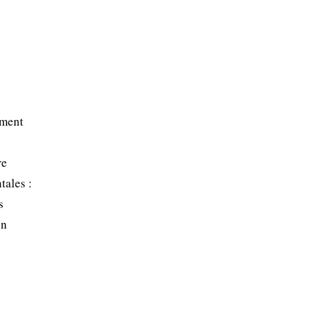
mment
re
tales :
s
on