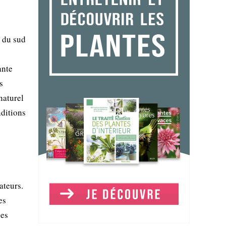
e du sud
ante
s
naturel
nditions
ateurs.
es
nes