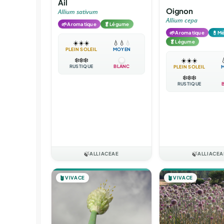
Ail
Oignon
Allium sativum
Allium cepa
🌱
🥬
Aromatique
Légume
🌱
💊
Aromatique
Mé
🥬
Légume
☀️
☀️
☀️
💧
💧
💧
PLEIN SOLEIL
MOYEN
❄️
❄️
❄️
☀️
☀️
☀️

RUSTIQUE
BLANC
PLEIN SOLEIL
❄️
❄️
❄️
RUSTIQUE
🍃
ALLIACEAE
🍃
ALLIACEA
🪴
VIVACE
🪴
VIVACE