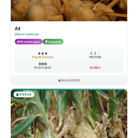
Ail
Allium sativum
🌱
🥬
Aromatique
Légume
☀️
☀️
☀️
💧
💧
💧
PLEIN SOLEIL
MOYEN
❄️
❄️
❄️
RUSTIQUE
BLANC
🍃
ALLIACEAE
🪴
VIVACE