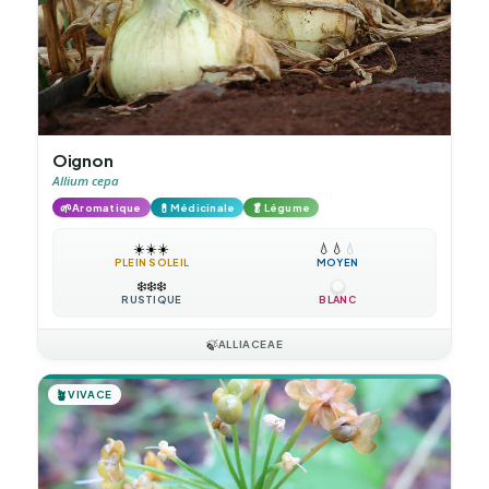
Oignon
Allium cepa
🌱
💊
🥬
Aromatique
Médicinale
Légume
☀️
☀️
☀️
💧
💧
💧
PLEIN SOLEIL
MOYEN
❄️
❄️
❄️
RUSTIQUE
BLANC
🍃
ALLIACEAE
🪴
VIVACE