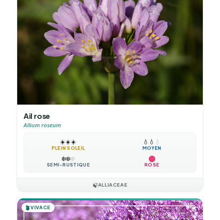
Ail rose
Allium roseum
☀️
☀️
☀️
💧
💧
💧
PLEIN SOLEIL
MOYEN
❄️
❄️
❄️
SEMI-RUSTIQUE
ROSE
🍃
ALLIACEAE
🪴
VIVACE