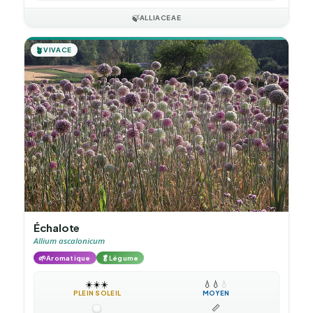
🍃
ALLIACEAE
🪴
VIVACE
Échalote
Allium ascalonicum
🌱
🥬
Aromatique
Légume
☀️
☀️
☀️
💧
💧
💧
PLEIN SOLEIL
MOYEN
📏