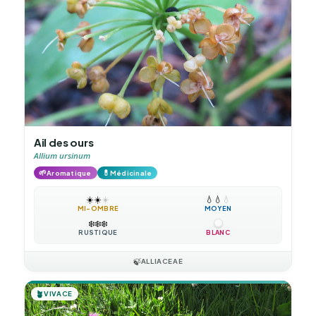
Ail des ours
Allium ursinum
🌱
💊
Aromatique
Médicinale
☀️
☀️
☀️
💧
💧
💧
MI-OMBRE
MOYEN
❄️
❄️
❄️
RUSTIQUE
BLANC
🍃
ALLIACEAE
🪴
VIVACE