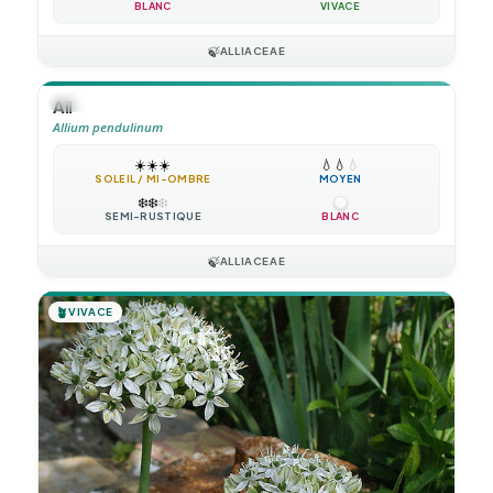
BLANC
VIVACE
🍃
ALLIACEAE
🪴
VIVACE
Ail
Allium pendulinum
☀️
☀️
☀️
💧
💧
💧
SOLEIL / MI-OMBRE
MOYEN
❄️
❄️
❄️
SEMI-RUSTIQUE
BLANC
🍃
ALLIACEAE
🪴
VIVACE