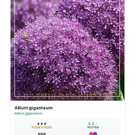
Allium giganteum
Allium giganteum
☀️
☀️
☀️
💧
💧
💧
PLEIN SOLEIL
MOYEN
❄️
❄️
❄️