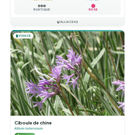
❄️
❄️
❄️
RUSTIQUE
ROSE
🍃
ALLIACEAE
🪴
VIVACE
Ciboule de chine
Allium tuberosum