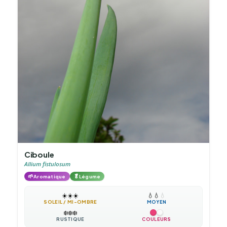
Ciboule
Allium fistulosum
🌱
🥬
Aromatique
Légume
☀️
☀️
☀️
💧
💧
💧
SOLEIL / MI-OMBRE
MOYEN
❄️
❄️
❄️
RUSTIQUE
COULEURS