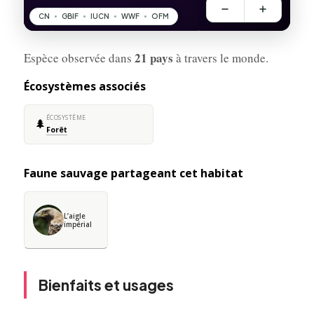
21 pays
Espèce observée dans
à travers le monde.
Écosystèmes associés
ÉCOSYSTÈME
🌲
Forêt
Faune sauvage partageant cet habitat
L’aigle
impérial
Bienfaits et usages