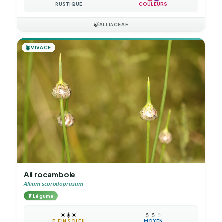
RUSTIQUE
COULEURS
🍃
ALLIACEAE
🪴
VIVACE
Ail rocambole
Allium scorodoprasum
🥬
Légume
☀️
☀️
☀️
💧
💧
💧
PLEIN SOLEIL
MOYEN