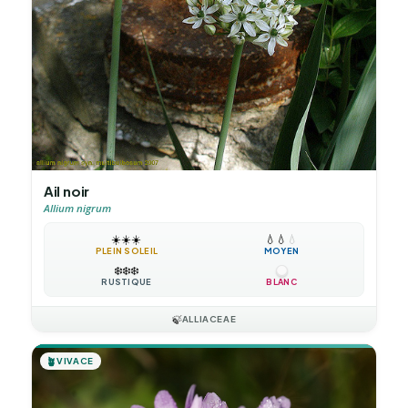
Ail noir
Allium nigrum
☀️
☀️
☀️
💧
💧
💧
PLEIN SOLEIL
MOYEN
❄️
❄️
❄️
RUSTIQUE
BLANC
🍃
ALLIACEAE
🪴
VIVACE