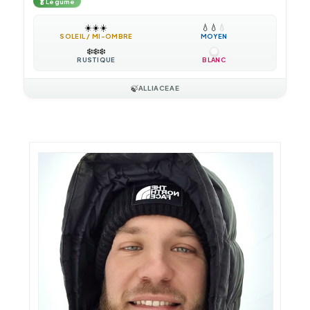
🥬
Légume
☀️
☀️
☀️
💧
💧
💧
SOLEIL / MI-OMBRE
MOYEN
❄️
❄️
❄️
RUSTIQUE
BLANC
🍃
ALLIACEAE