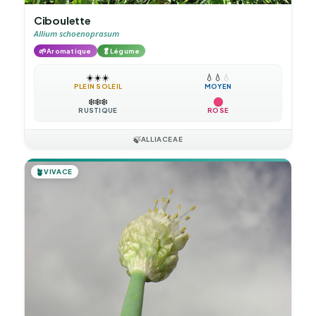
Ciboulette
Allium schoenoprasum
🌱
🥬
Aromatique
Légume
☀️
☀️
☀️
💧
💧
💧
PLEIN SOLEIL
MOYEN
❄️
❄️
❄️
RUSTIQUE
ROSE
🍃
ALLIACEAE
🪴
VIVACE