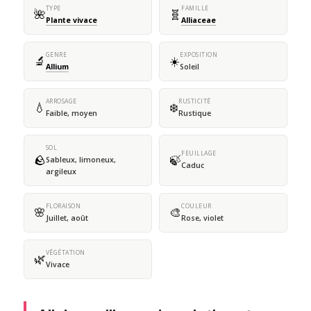
TYPE
FAMILLE
🌺
🧬
Plante vivace
Alliaceae
GENRE
EXPOSITION
🔬
☀️
Allium
Soleil
ARROSAGE
RUSTICITÉ
💧
❄️
Faible, moyen
Rustique
SOL
FEUILLAGE
🪨
🍃
Sableux, limoneux,
Caduc
argileux
FLORAISON
COULEUR
🌸
🎨
Juillet, août
Rose, violet
VÉGÉTATION
🌿
Vivace