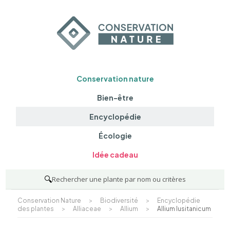
Conservation nature
Bien-être
Encyclopédie
Écologie
Idée cadeau
🔍
Rechercher une plante par nom ou critères
Conservation Nature
>
Biodiversité
>
Encyclopédie
des plantes
>
Alliaceae
>
Allium
>
Allium lusitanicum