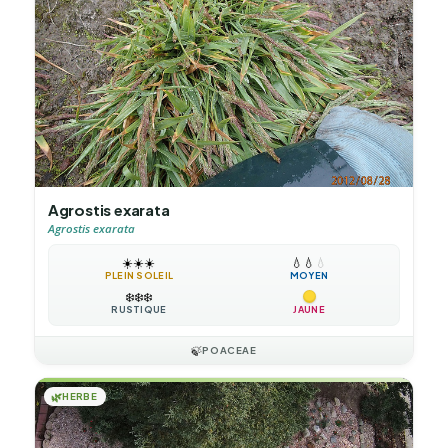
Agrostis exarata
Agrostis exarata
☀️
☀️
☀️
💧
💧
💧
PLEIN SOLEIL
MOYEN
❄️
❄️
❄️
RUSTIQUE
JAUNE
🍃
POACEAE
🌿
HERBE