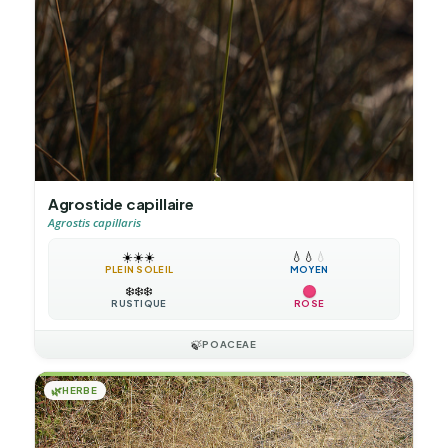
Agrostide capillaire
Agrostis capillaris
☀️
☀️
☀️
💧
💧
💧
PLEIN SOLEIL
MOYEN
❄️
❄️
❄️
RUSTIQUE
ROSE
🍃
POACEAE
🌿
HERBE