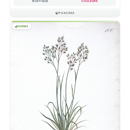
RUSTIQUE
COULEURS
🍃
POACEAE
🌿
HERBE