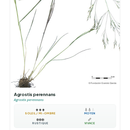
Agrostis perennans
Agrostis perennans
☀️
☀️
☀️
💧
💧
💧
SOLEIL / MI-OMBRE
MOYEN
❄️
❄️
❄️
📏
RUSTIQUE
VIVACE