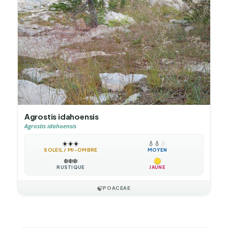
Agrostis idahoensis
Agrostis idahoensis
☀️
☀️
☀️
💧
💧
💧
SOLEIL / MI-OMBRE
MOYEN
❄️
❄️
❄️
RUSTIQUE
JAUNE
🍃
POACEAE