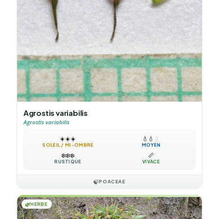
Agrostis variabilis
Agrostis variabilis
☀️
☀️
☀️
💧
💧
💧
SOLEIL / MI-OMBRE
MOYEN
❄️
❄️
❄️
📏
RUSTIQUE
VIVACE
🍃
POACEAE
🌿
HERBE