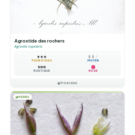
Agrostide des rochers
Agrostis rupestris
☀️
☀️
☀️
💧
💧
💧
PLEIN SOLEIL
MOYEN
❄️
❄️
❄️
RUSTIQUE
ROSE
🍃
POACEAE
🌿
HERBE