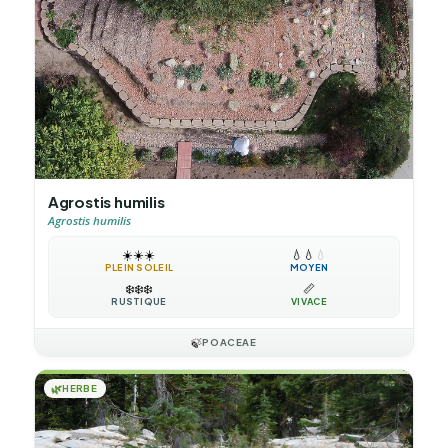
Agrostis humilis
Agrostis humilis
☀️
☀️
☀️
💧
💧
💧
PLEIN SOLEIL
MOYEN
❄️
❄️
❄️
📏
RUSTIQUE
VIVACE
🍃
POACEAE
🌿
HERBE