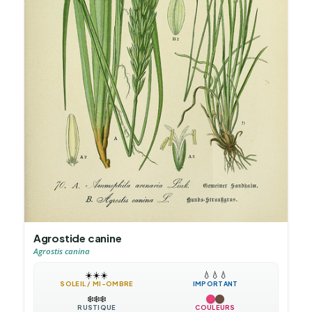
Agrostide canine
Agrostis canina
☀️
☀️
☀️
💧
💧
💧
SOLEIL / MI-OMBRE
IMPORTANT
❄️
❄️
❄️
RUSTIQUE
COULEURS