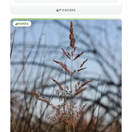
🍃
POACEAE
🌿
HERBE