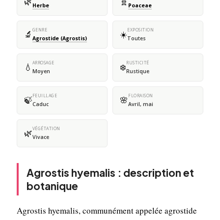
🌿
🧬
Herbe
Poaceae
GENRE
EXPOSITION
🔬
☀️
Agrostide (Agrostis)
Toutes
ARROSAGE
RUSTICITÉ
💧
❄️
Moyen
Rustique
FEUILLAGE
FLORAISON
🍃
🌸
Caduc
Avril, mai
VÉGÉTATION
🌿
Vivace
Agrostis hyemalis : description et
botanique
Agrostis hyemalis, communément appelée agrostide