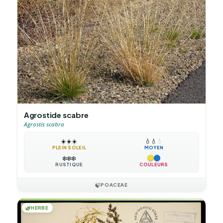
Agrostide scabre
Agrostis scabra
☀️
☀️
☀️
💧
💧
💧
PLEIN SOLEIL
MOYEN
❄️
❄️
❄️
RUSTIQUE
COULEURS
🍃
POACEAE
🌿
HERBE