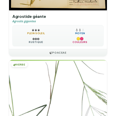
Agrostide géante
Agrostis gigantea
☀️
☀️
☀️
💧
💧
💧
PLEIN SOLEIL
MOYEN
❄️
❄️
❄️
RUSTIQUE
COULEURS
🍃
POACEAE
🌿
HERBE