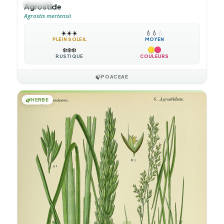
🌿
HERBE
Agrostide
Agrostis mertensii
☀️
☀️
☀️
💧
💧
💧
PLEIN SOLEIL
MOYEN
❄️
❄️
❄️
RUSTIQUE
COULEURS
🍃
POACEAE
🌿
HERBE