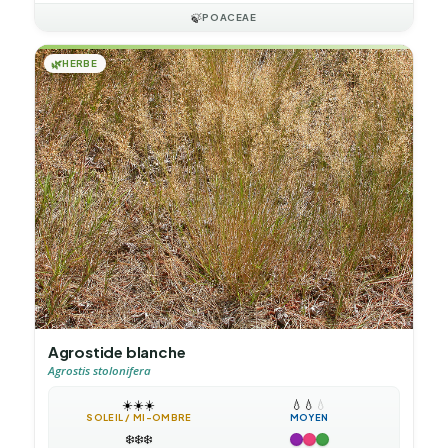
🍃
POACEAE
🌿
HERBE
Agrostide blanche
Agrostis stolonifera
☀️
☀️
☀️
💧
💧
💧
SOLEIL / MI-OMBRE
MOYEN
❄️
❄️
❄️