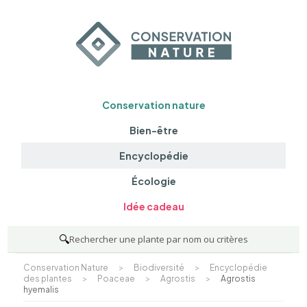
Conservation nature
Bien-être
Encyclopédie
Écologie
Idée cadeau
🔍
Rechercher une plante par nom ou critères
Conservation Nature
>
Biodiversité
>
Encyclopédie
des plantes
>
Poaceae
>
Agrostis
>
Agrostis
hyemalis