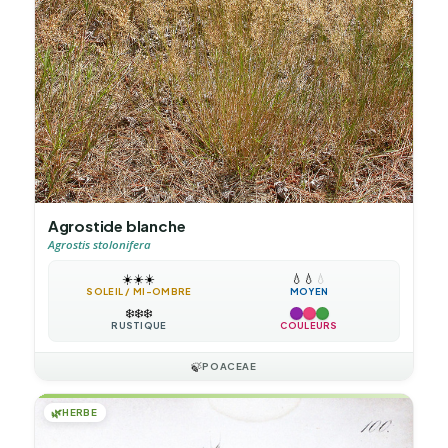
Agrostide blanche
Agrostis stolonifera
☀️
☀️
☀️
💧
💧
💧
SOLEIL / MI-OMBRE
MOYEN
❄️
❄️
❄️
RUSTIQUE
COULEURS
🍃
POACEAE
🌿
HERBE