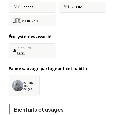
🇨🇦
🇷🇺
Canada
Russie
🇺🇸
États-Unis
Écosystèmes associés
ÉCOSYSTÈME
🌲
Forêt
Faune sauvage partageant cet habitat
Harfang
des
neiges
Bienfaits et usages