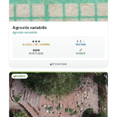
Agrostis variabilis
Agrostis variabilis
☀️
☀️
☀️
💧
💧
💧
SOLEIL / MI-OMBRE
MOYEN
❄️
❄️
❄️
📏
RUSTIQUE
VIVACE
🍃
POACEAE
🌿
HERBE