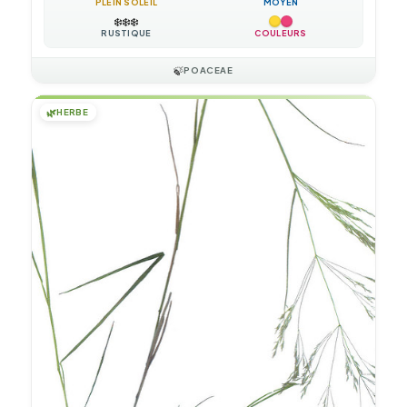
PLEIN SOLEIL
MOYEN
❄️
❄️
❄️
RUSTIQUE
COULEURS
🍃
POACEAE
🌿
HERBE