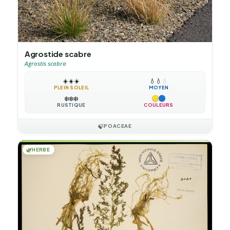
Agrostide scabre
Agrostis scabra
☀️
☀️
☀️
💧
💧
💧
PLEIN SOLEIL
MOYEN
❄️
❄️
❄️
RUSTIQUE
COULEURS
🍃
POACEAE
🌿
HERBE