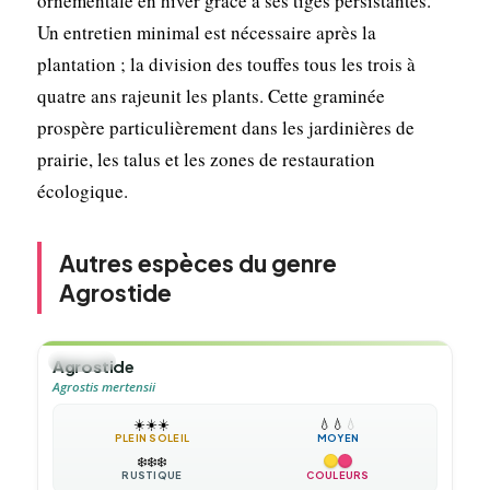
ornementale en hiver grâce à ses tiges persistantes.
Un entretien minimal est nécessaire après la
plantation ; la division des touffes tous les trois à
quatre ans rajeunit les plants. Cette graminée
prospère particulièrement dans les jardinières de
prairie, les talus et les zones de restauration
écologique.
Autres espèces du genre
Agrostide
🌿
HERBE
Agrostide
Agrostis mertensii
☀️
☀️
☀️
💧
💧
💧
PLEIN SOLEIL
MOYEN
❄️
❄️
❄️
RUSTIQUE
COULEURS