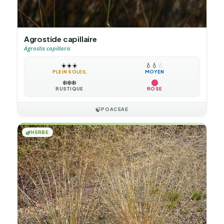
Agrostide capillaire
Agrostis capillaris
☀️
☀️
☀️
💧
💧
💧
PLEIN SOLEIL
MOYEN
❄️
❄️
❄️
RUSTIQUE
ROSE
🍃
POACEAE
🌿
HERBE