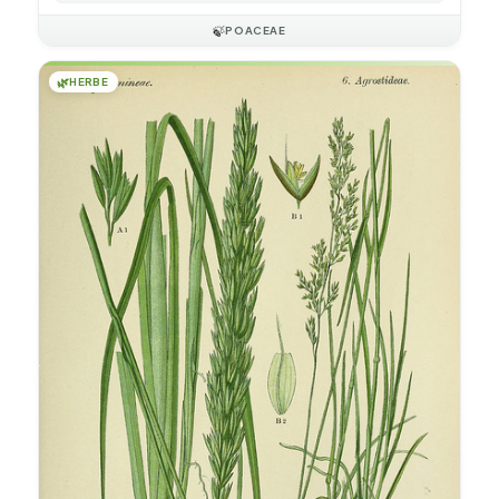
🍃
POACEAE
🌿
HERBE