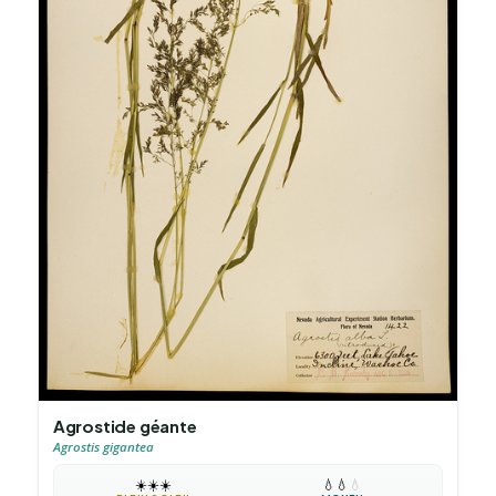
Agrostide géante
Agrostis gigantea
☀️
☀️
☀️
💧
💧
💧