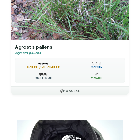
Agrostis pallens
Agrostis pallens
☀️
☀️
☀️
💧
💧
💧
SOLEIL / MI-OMBRE
MOYEN
❄️
❄️
❄️
📏
RUSTIQUE
VIVACE
🍃
POACEAE