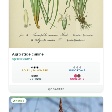
Agrostide canine
Agrostis canina
☀️
☀️
☀️
💧
💧
💧
SOLEIL / MI-OMBRE
IMPORTANT
❄️
❄️
❄️
RUSTIQUE
COULEURS
🍃
POACEAE
🌿
HERBE