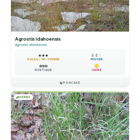
Agrostis idahoensis
Agrostis idahoensis
☀️
☀️
☀️
💧
💧
💧
SOLEIL / MI-OMBRE
MOYEN
❄️
❄️
❄️
RUSTIQUE
JAUNE
🍃
POACEAE
🌿
HERBE