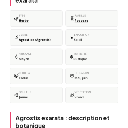
exarata
TYPE
FAMILLE
🌿
🧬
Herbe
Poaceae
GENRE
EXPOSITION
🔬
☀️
Agrostide (Agrostis)
Soleil
ARROSAGE
RUSTICITÉ
💧
❄️
Moyen
Rustique
FEUILLAGE
FLORAISON
🍃
🌸
Caduc
Mai, juin
COULEUR
VÉGÉTATION
🎨
🌿
Jaune
Vivace
Agrostis exarata : description et
botanique