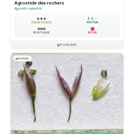
Agrostide des rochers
Agrostis rupestris
☀️
☀️
☀️
💧
💧
💧
PLEIN SOLEIL
MOYEN
❄️
❄️
❄️
RUSTIQUE
ROSE
🍃
POACEAE
🌿
HERBE