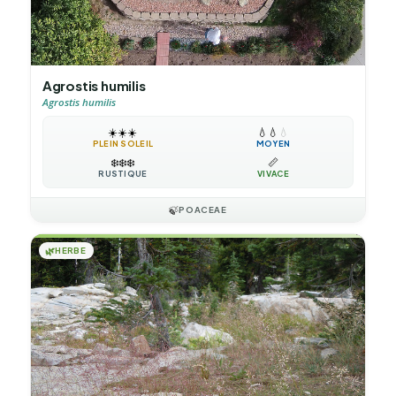
Agrostis humilis
Agrostis humilis
☀️
☀️
☀️
💧
💧
💧
PLEIN SOLEIL
MOYEN
❄️
❄️
❄️
📏
RUSTIQUE
VIVACE
🍃
POACEAE
🌿
HERBE