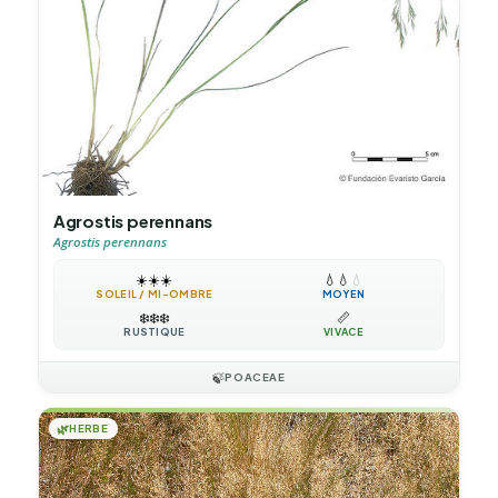
Agrostis perennans
Agrostis perennans
☀️
☀️
☀️
💧
💧
💧
SOLEIL / MI-OMBRE
MOYEN
❄️
❄️
❄️
📏
RUSTIQUE
VIVACE
🍃
POACEAE
🌿
HERBE