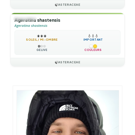
🍃
ASTERACEAE
🌲
ARBUSTE
Ageratina shastensis
Ageratina shastensis
☀️
☀️
☀️
💧
💧
💧
SOLEIL / MI-OMBRE
IMPORTANT
❄️
❄️
❄️
GÉLIVE
COULEURS
🍃
ASTERACEAE