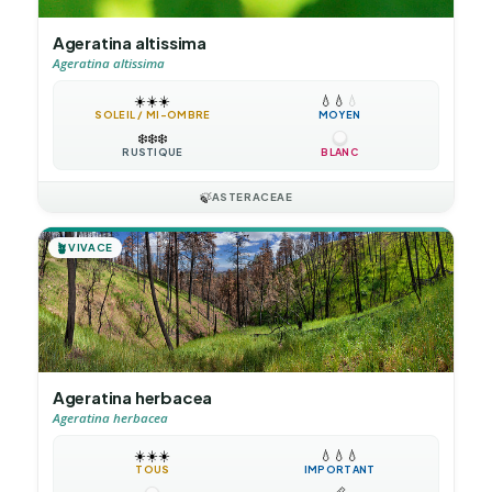
Ageratina altissima
Ageratina altissima
☀️
☀️
☀️
💧
💧
💧
SOLEIL / MI-OMBRE
MOYEN
❄️
❄️
❄️
RUSTIQUE
BLANC
🍃
ASTERACEAE
🪴
VIVACE
Ageratina herbacea
Ageratina herbacea
☀️
☀️
☀️
💧
💧
💧
TOUS
IMPORTANT