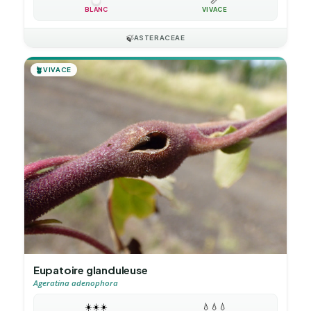
📏
BLANC
VIVACE
🍃
ASTERACEAE
🪴
VIVACE
Eupatoire glanduleuse
Ageratina adenophora
☀️
☀️
☀️
💧
💧
💧