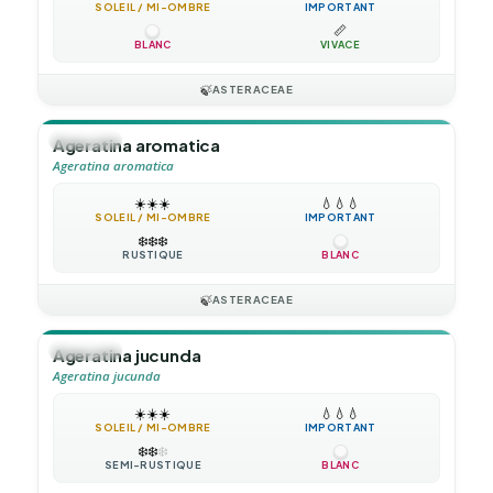
SOLEIL / MI-OMBRE
IMPORTANT
📏
BLANC
VIVACE
🍃
ASTERACEAE
🪴
VIVACE
Ageratina aromatica
Ageratina aromatica
☀️
☀️
☀️
💧
💧
💧
SOLEIL / MI-OMBRE
IMPORTANT
❄️
❄️
❄️
RUSTIQUE
BLANC
🍃
ASTERACEAE
🪴
VIVACE
Ageratina jucunda
Ageratina jucunda
☀️
☀️
☀️
💧
💧
💧
SOLEIL / MI-OMBRE
IMPORTANT
❄️
❄️
❄️
SEMI-RUSTIQUE
BLANC