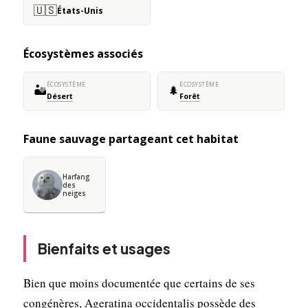
🇺🇸
États-Unis
Écosystèmes associés
ÉCOSYSTÈME
ÉCOSYSTÈME
🏜️
🌲
Désert
Forêt
Faune sauvage partageant cet habitat
Harfang
des
neiges
Bienfaits et usages
Bien que moins documentée que certains de ses
congénères, Ageratina occidentalis possède des