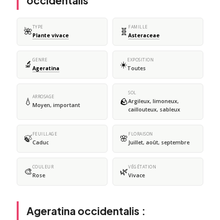
occidentalis
TYPE
FAMILLE
🌺
🧬
Plante vivace
Asteraceae
GENRE
EXPOSITION
🔬
☀️
Ageratina
Toutes
SOL
ARROSAGE
💧
🪨
Argileux, limoneux,
Moyen, important
caillouteux, sableux
FEUILLAGE
FLORAISON
🍃
🌸
Caduc
Juillet, août, septembre
COULEUR
VÉGÉTATION
🎨
🌿
Rose
Vivace
Ageratina occidentalis :