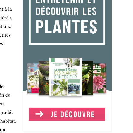
t à la
dérée,
nt une
etites
est
de
fin de
en
égradés
habitat.
ion