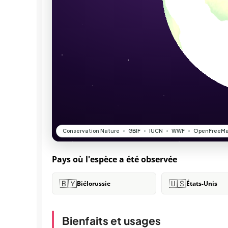
Pays où l'espèce a été observée
🇧🇾
🇺🇸
Biélorussie
États-Unis
Bienfaits et usages