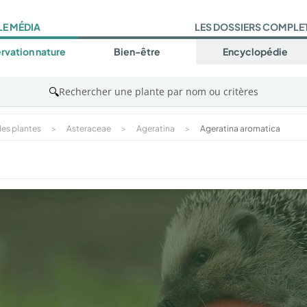
LE MÉDIA
LES DOSSIERS COMPLE
rvation nature
Bien-être
Encyclopédie
🔍
Rechercher une plante par nom ou critères
es plantes
>
Asteraceae
>
Ageratina
>
Ageratina aromatica