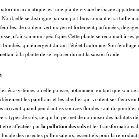
atorium aromatique, est une plante vivace herbacée appartenan
Nord, elle se distingue par son port buissonnant et sa taille mo
feuilles, de couleur vert moyen et fortement parfumées, dégage
isse, d'où son nom spécifique. Cette plante se reconnaît à ses p
 bombés, qui émergent durant l'été et l'automne. Son feuillage 
rmettant à la plante de se reposer durant la saison froide.
n
 les écosystèmes où elle pousse, notamment en tant que source 
lièrement les papillons et les abeilles qui visitent ses fleurs en 
les arrivent quand peu d'autres sources florales sont disponibles 
vers types de sols, ce qui lui permet de coloniser des habitats d
la pollution des sols
 être affectées par
et les transformations d'
 locale des insectes pollinisateurs, essentiels pour la reproduct