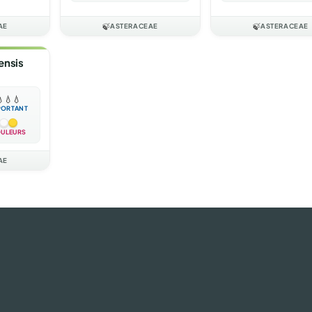
AE
🍃
ASTERACEAE
🍃
ASTERACEAE
ensis

💧
💧
PORTANT
ULEURS
AE