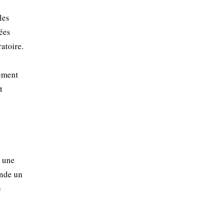
les
ées
atoire.
nement
t
e une
ande un
e