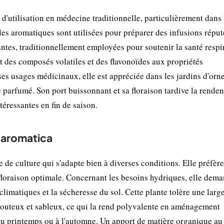
d'utilisation en médecine traditionnelle, particulièrement dans 
les aromatiques sont utilisées pour préparer des infusions réput
ntes, traditionnellement employées pour soutenir la santé respir
 des composés volatiles et des flavonoïdes aux propriétés
ses usages médicinaux, elle est appréciée dans les jardins d'or
e parfumé. Son port buissonnant et sa floraison tardive la renden
téressantes en fin de saison.
a aromatica
e de culture qui s'adapte bien à diverses conditions. Elle préfèr
floraison optimale. Concernant les besoins hydriques, elle dem
limatiques et la sécheresse du sol. Cette plante tolère une larg
llouteux et sableux, ce qui la rend polyvalente en aménagement
 au printemps ou à l'automne. Un apport de matière organique au