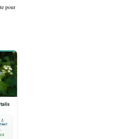
nte pour
talis

💧
TANT

ACE