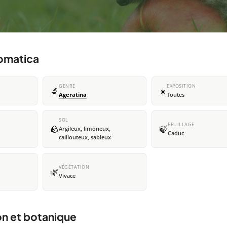
romatica
GENRE
EXPOSITION
🔬
☀️
Ageratina
Toutes
SOL
FEUILLAGE
🪨
🍃
Argileux, limoneux,
Caduc
caillouteux, sableux
VÉGÉTATION
🌿
Vivace
on et botanique