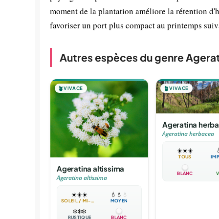
moment de la plantation améliore la rétention d'h
favoriser un port plus compact au printemps suiv
Autres espèces du genre Agerat
🪴
VIVACE
🪴
VIVACE
Ageratina herb
Ageratina herbacea
☀️
☀️
☀️

TOUS
IM
Ageratina altissima
BLANC
V
Ageratina altissima
☀️
☀️
☀️
💧
💧
💧
SOLEIL / MI-OMBRE
MOYEN
❄️
❄️
❄️
RUSTIQUE
BLANC