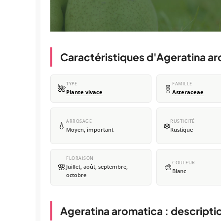
Caractéristiques d'Ageratina a
TYPE
FAMILLE
🌺
🧬
Plante vivace
Asteraceae
ARROSAGE
RUSTICITÉ
💧
❄️
Moyen, important
Rustique
FLORAISON
COULEUR
🌸
🎨
Juillet, août, septembre,
Blanc
octobre
Ageratina aromatica : descripti