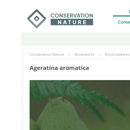
Conse
Conservation Nature
>
Biodiversité
>
Encyclopédie d
Ageratina aromatica