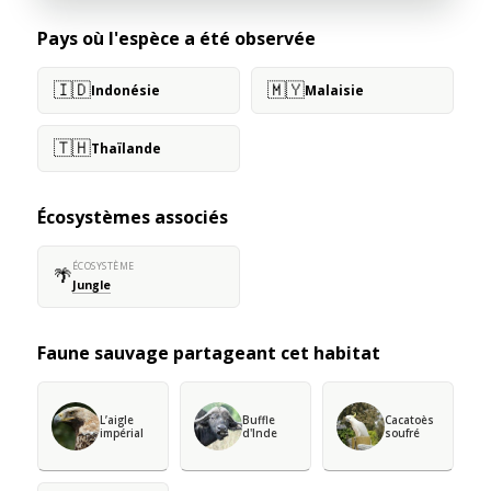
Pays où l'espèce a été observée
🇮🇩
🇲🇾
Indonésie
Malaisie
🇹🇭
Thaïlande
Écosystèmes associés
ÉCOSYSTÈME
🌴
Jungle
Faune sauvage partageant cet habitat
L’aigle
Buffle
Cacatoès
impérial
d'Inde
soufré