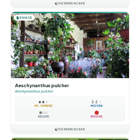
🍃
GESNERIACEAE
🪴
VIVACE
Aeschynanthus pulcher
Aeschynanthus pulcher
☀️
☀️
☀️
💧
💧
💧
MI-OMBRE
MOYEN
❄️
❄️
❄️
GÉLIVE
ROUGE
🍃
GESNERIACEAE