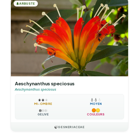
🌲
ARBUSTE
Aeschynanthus speciosus
Aeschynanthus speciosus
☀️
☀️
☀️
💧
💧
💧
MI-OMBRE
MOYEN
❄️
❄️
❄️
GÉLIVE
COULEURS
🍃
GESNERIACEAE