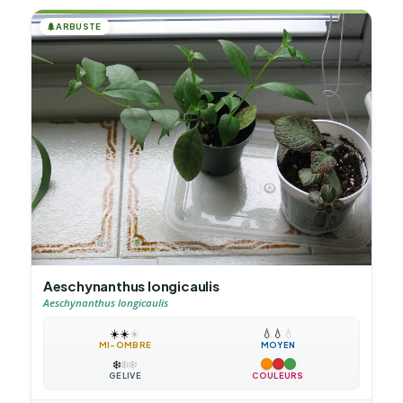
🌲
ARBUSTE
Aeschynanthus longicaulis
Aeschynanthus longicaulis
☀️
☀️
☀️
💧
💧
💧
MI-OMBRE
MOYEN
❄️
❄️
❄️
GÉLIVE
COULEURS