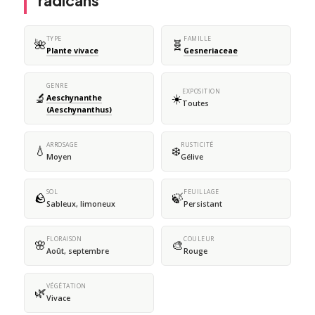
radicans
TYPE
FAMILLE
🌺
🧬
Plante vivace
Gesneriaceae
GENRE
EXPOSITION
🔬
☀️
Aeschynanthe
Toutes
(Aeschynanthus)
ARROSAGE
RUSTICITÉ
💧
❄️
Moyen
Gélive
SOL
FEUILLAGE
🪨
🍃
Sableux, limoneux
Persistant
FLORAISON
COULEUR
🌸
🎨
Août, septembre
Rouge
VÉGÉTATION
🌿
Vivace