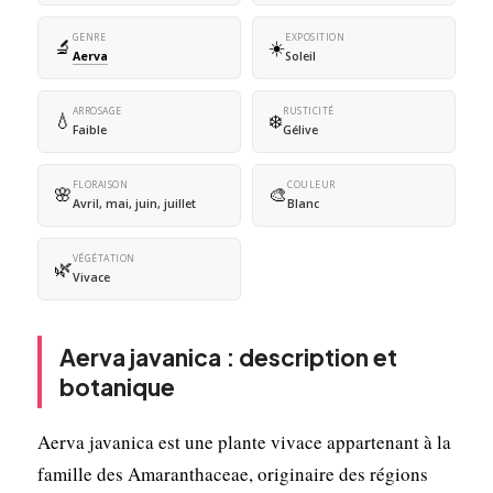
GENRE
EXPOSITION
🔬
☀️
Aerva
Soleil
ARROSAGE
RUSTICITÉ
💧
❄️
Faible
Gélive
FLORAISON
COULEUR
🌸
🎨
Avril, mai, juin, juillet
Blanc
VÉGÉTATION
🌿
Vivace
Aerva javanica : description et
botanique
Aerva javanica est une plante vivace appartenant à la
famille des Amaranthaceae, originaire des régions