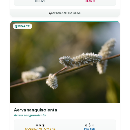
GÉLIVE
BLANC
🍃
AMARANTHACEAE
🪴
VIVACE
Aerva sanguinolenta
Aerva sanguinolenta
☀️
☀️
☀️
💧
💧
💧
SOLEIL / MI-OMBRE
MOYEN