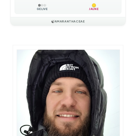
❄️
❄️
❄️
GÉLIVE
JAUNE
🍃
AMARANTHACEAE