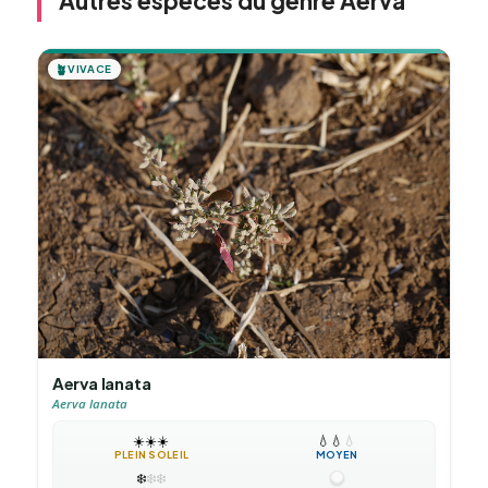
Autres espèces du genre Aerva
🪴
VIVACE
Aerva lanata
Aerva lanata
☀️
☀️
☀️
💧
💧
💧
PLEIN SOLEIL
MOYEN
❄️
❄️
❄️